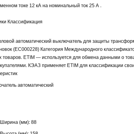
менном токе 12 кА на номинальный ток 25 А .
ики Классификация
ловой автоматический выключатель для защиты трансфор
новок (EC000228)
Категория Международного классификат
х товаров. ETIM — используется для обмена данными о то
купателями. КЭАЗ применяет ETIM для классификации свои
теристик
чатель автоматический
 Ширина (мм):
88
 Высота (мм):
158