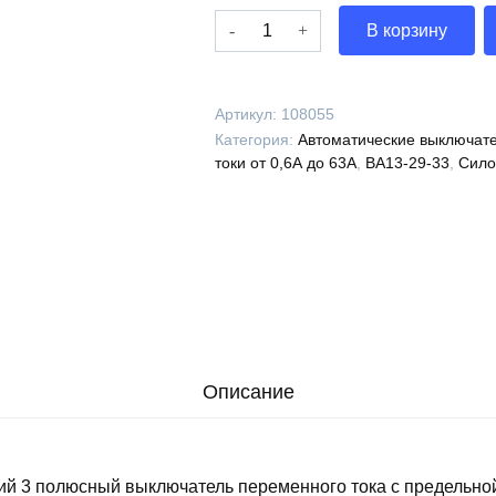
Количество
В корзину
Выключатель
автоматический
ВА13-
Артикул:
108055
29-
Категория:
Автоматические выключате
3318-
токи от 0,6А до 63А
,
ВА13-29-33
,
Сило
25А-12Iн-690AC-
НР230AC/220DC-
У3-
КЭАЗ,
108055
Описание
ий 3 полюсный выключатель переменного тока с предельно