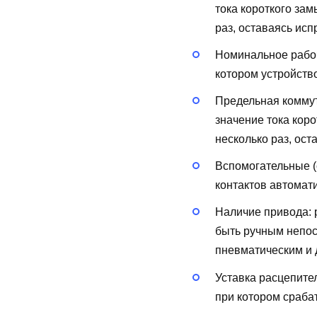
тока короткого за
раз, оставаясь исп
Номинальное рабоч
котором устройств
Предельная коммут
значение тока кор
несколько раз, ост
Вспомогательные (
контактов автомат
Наличие привода:
быть ручным непос
пневматическим и д
Уставка расцепите
при котором сраба