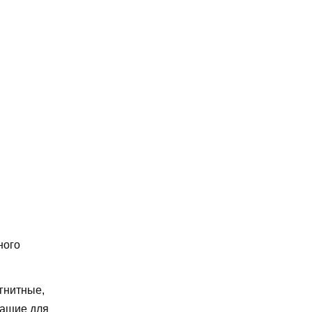
ного
гнитные,
жащие для