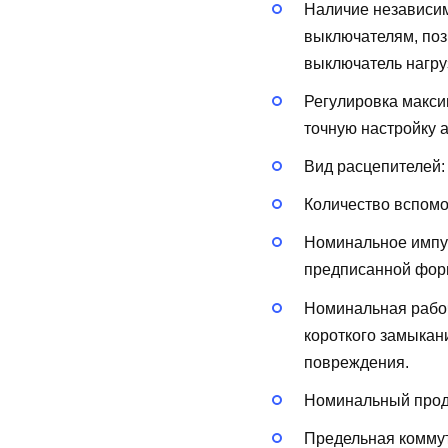
Наличие независи
выключателям, поз
выключатель нагру
Регулировка макси
точную настройку 
Вид расцепителей
Количество вспом
Номинальное импу
предписанной форм
Номинальная рабоч
короткого замыкан
повреждения.
Номинальный продо
Предельная коммут