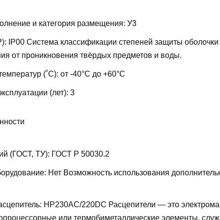
олнение и категория размещения:
У3
P):
IP00
Система классификации степеней защиты оболочки
ия от проникновения твёрдых предметов и воды.
температур (˚С):
от -40°С до +60°С
ксплуатации (лет):
3
нности
ий (ГОСТ, ТУ):
ГОСТ Р 50030.2
борудование:
Нет
Возможность использования дополнитель
асцепитель:
НР230AC/220DC
Расцепители — это электрома
ропроцессорные или термобиметаллические элементы, слу