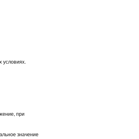
х условиях.
жение, при
альное значение