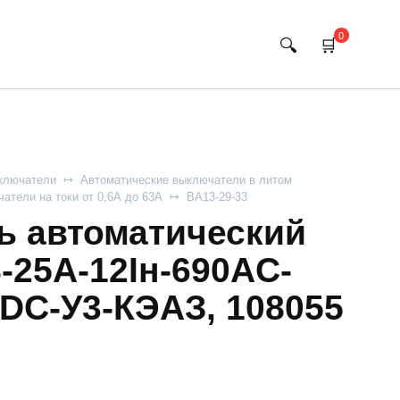
0
ключатели
Автоматические выключатели в литом
атели на токи от 0,6А до 63А
ВА13-29-33
 автоматический
-25А-12Iн-690AC-
DC-У3-КЭАЗ, 108055