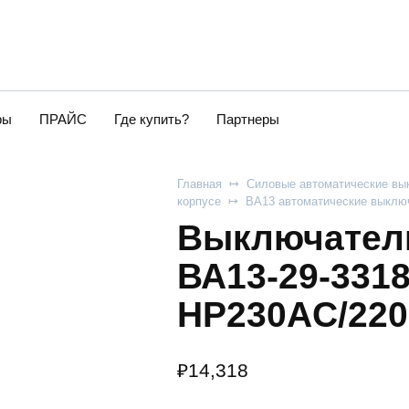
ры
ПРАЙС
Где купить?
Партнеры
Главная
Силовые автоматические вы
корпусе
ВА13 автоматические выключ
Выключатель
ВА13-29-3318
НР230AC/220
₽
14,318