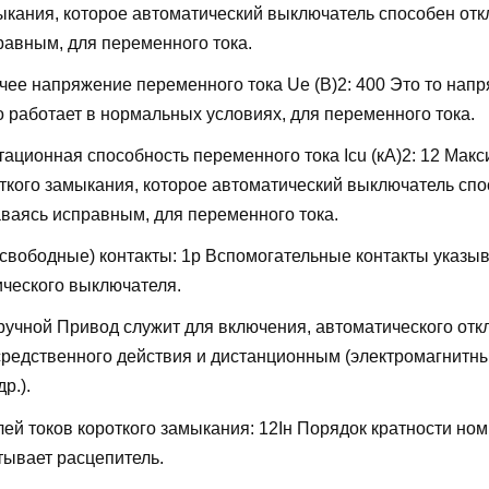
мыкания, которое автоматический выключатель способен отк
равным, для переменного тока.
ее напряжение переменного тока Ue (В)2:
400
Это то напр
о работает в нормальных условиях, для переменного тока.
ационная способность переменного тока Icu (кА)2:
12
Макс
откого замыкания, которое автоматический выключатель сп
аваясь исправным, для переменного тока.
свободные) контакты:
1р
Вспомогательные контакты указыв
ического выключателя.
ручной
Привод служит для включения, автоматического отк
редственного действия и дистанционным (электромагнитн
р.).
лей токов короткого замыкания:
12Iн
Порядок кратности ном
тывает расцепитель.