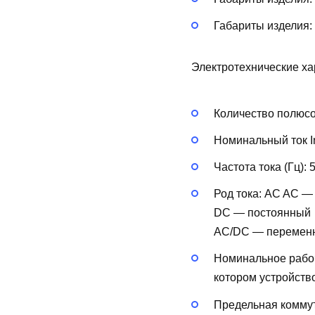
Габариты изделия:
Электротехнические ха
Количество полюс
Номинальный ток In
Частота тока (Гц):
Род тока:
AC
AC —
DC — постоянный
AC/DC — перемен
Номинальное рабоч
котором устройств
Предельная коммут