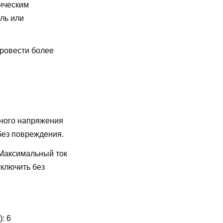
ическим
ль или
провести более
ного напряжения
без повреждения.
Максимальный ток
ключить без
):
6