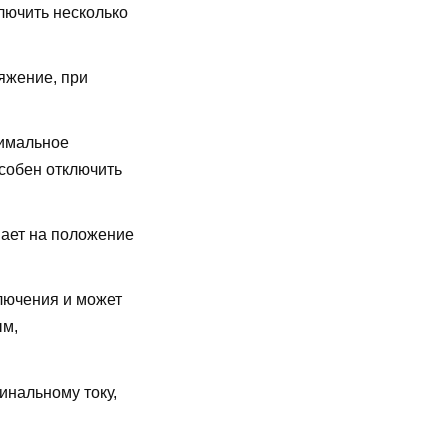
лючить несколько
яжение, при
имальное
особен отключить
ает на положение
лючения и может
ым,
инальному току,