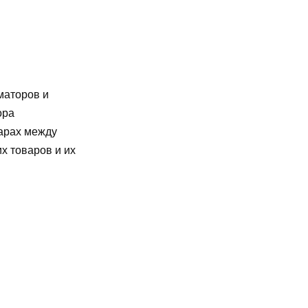
маторов и
ора
варах между
х товаров и их