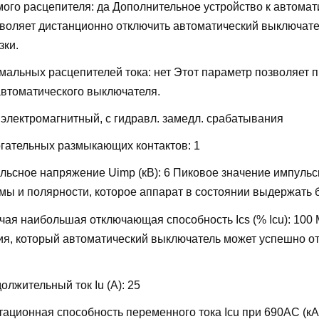
мого расцепителя:
да
Дополнительное устройство к автомат
воляет дистанционно отключить автоматический выключате
зки.
мальных расцепителей тока:
нет
Этот параметр позволяет 
автоматического выключателя.
:
электромагнитный, с гидравл. замедл. срабатывания
огательных размыкающих контактов:
1
льсное напряжение Uimp (кВ):
6
Пиковое значение импульс
ы и полярности, которое аппарат в состоянии выдержать 
ая наибольшая отключающая способность Ics (% Icu):
100
ия, который автоматический выключатель может успешно от
лжительный ток Iu (А):
25
ационная способность переменного тока Icu при 690AC (кА