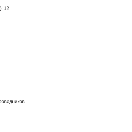
):
12
роводников