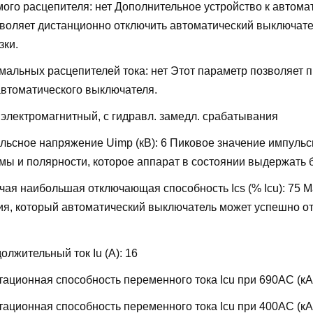
мого расцепителя:
нет
Дополнительное устройство к автома
воляет дистанционно отключить автоматический выключате
зки.
мальных расцепителей тока:
нет
Этот параметр позволяет 
автоматического выключателя.
:
электромагнитный, с гидравл. замедл. срабатывания
льсное напряжение Uimp (кВ):
6
Пиковое значение импульс
ы и полярности, которое аппарат в состоянии выдержать 
ая наибольшая отключающая способность Ics (% Icu):
75
М
ия, который автоматический выключатель может успешно от
лжительный ток Iu (А):
16
ационная способность переменного тока Icu при 690AC (кА
ационная способность переменного тока Icu при 400АС (кА