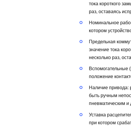
тока короткого за
раз, оставаясь исп
Номинальное рабоч
котором устройств
Предельная коммут
значение тока кор
несколько раз, ост
Вспомогательные (
положение контакт
Наличие привода:
быть ручным непос
пневматическим и д
Уставка расцепите
при котором сраба