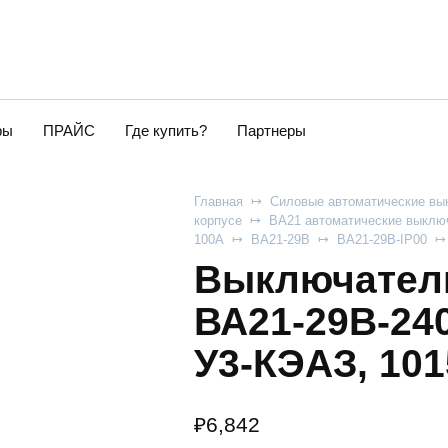
ры
ПРАЙС
Где купить?
Партнеры
Главная
Силовые автоматические вы
корпусе
ВА21 автоматические выключ
100А
ВА21-29В
ВА21-29В-IP00
Выключатель
ВА21-29В-240
У3-КЭАЗ, 101
₽
6,842