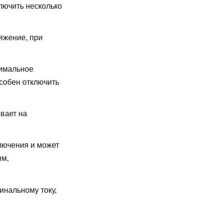
лючить несколько
яжение, при
имальное
особен отключить
вает на
лючения и может
ым,
инальному току,