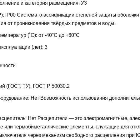
олнение и категория размещения:
У3
P):
IP00
Система классификации степеней защиты оболочки
ия от проникновения твёрдых предметов и воды.
температур (˚С):
от -40°С до +60°С
ксплуатации (лет):
3
нности
ий (ГОСТ, ТУ):
ГОСТ Р 50030.2
борудование:
Нет
Возможность использования дополнитель
асцепитель:
Нет
Расцепители — это электромагнитные, эле
е или термобиметаллические элементы, служащие для отк
ыключателя через механизм свободного расцепления при КЗ