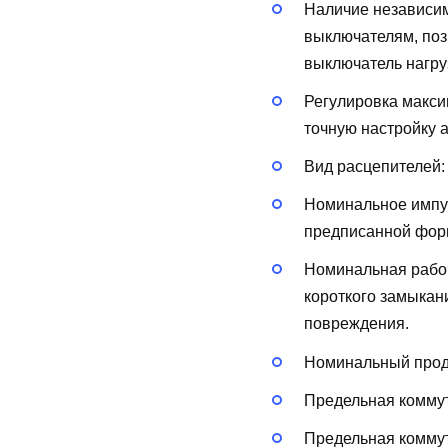
Наличие независи
выключателям, поз
выключатель нагру
Регулировка макси
точную настройку 
Вид расцепителей
Номинальное импу
предписанной форм
Номинальная рабоч
короткого замыкан
повреждения.
Номинальный продо
Предельная коммут
Предельная коммут