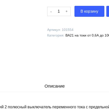
Количество
В корзину
Выключатель
автоматический
ВА21-
Артикул:
101554
29В-240010-
Категория:
ВА21 на токи от 0,6А до 1
16А-12Iн-690AC-
У3-
КЭАЗ,
101554
Описание
ий 2 полюсный выключатель переменного тока с предельно