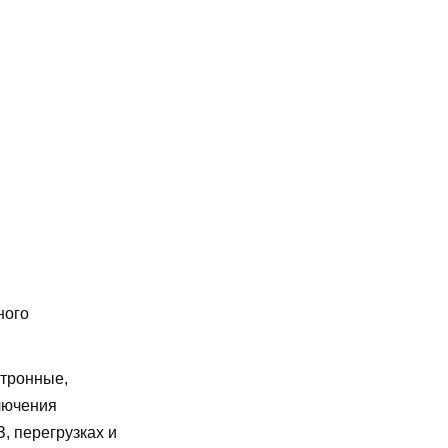
ного
ктронные,
лючения
, перегрузках и