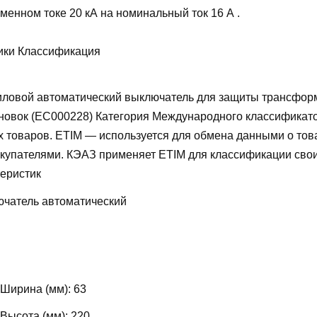
менном токе 20 кА на номинальный ток 16 А .
ики Классификация
ловой автоматический выключатель для защиты трансфор
новок (EC000228)
Категория Международного классификат
х товаров. ETIM — используется для обмена данными о то
купателями. КЭАЗ применяет ETIM для классификации свои
теристик
чатель автоматический
 Ширина (мм):
63
 Высота (мм):
220