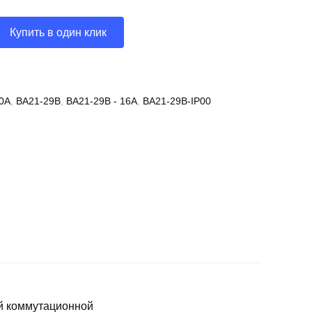
Купить в один клик
00А
,
ВА21-29В
,
ВА21-29В - 16А
,
ВА21-29В-IP00
й коммутационной