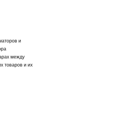
маторов и
ора
варах между
х товаров и их