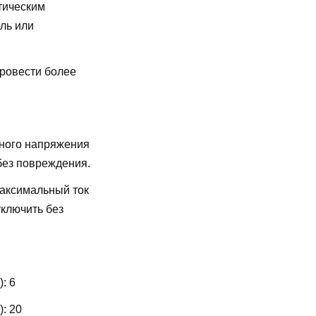
тическим
ль или
провести более
ного напряжения
без повреждения.
аксимальный ток
ключить без
):
6
):
20