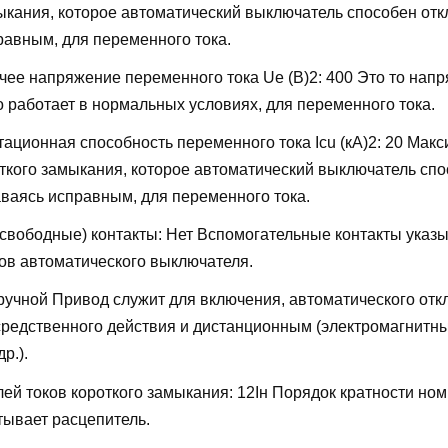
мыкания, которое автоматический выключатель способен отк
равным, для переменного тока.
ее напряжение переменного тока Ue (В)2:
400
Это то напр
о работает в нормальных условиях, для переменного тока.
ационная способность переменного тока Icu (кА)2:
20
Макс
откого замыкания, которое автоматический выключатель сп
аваясь исправным, для переменного тока.
свободные) контакты:
Нет
Вспомогательные контакты указы
ов автоматического выключателя.
ручной
Привод служит для включения, автоматического отк
редственного действия и дистанционным (электромагнитн
р.).
лей токов короткого замыкания:
12Iн
Порядок кратности ном
тывает расцепитель.