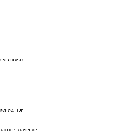
х условиях.
жение, при
альное значение