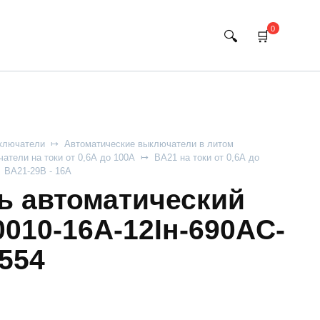
0
ключатели
Автоматические выключатели в литом
атели на токи от 0,6А до 100А
ВА21 на токи от 0,6А до
ВА21-29В - 16А
 автоматический
010-16А-12Iн-690AC-
554