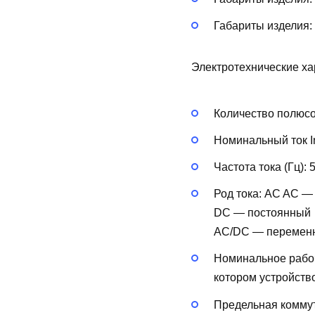
Габариты изделия:
Электротехнические ха
Количество полюс
Номинальный ток In
Частота тока (Гц):
Род тока:
AC
AC —
DC — постоянный
AC/DC — перемен
Номинальное рабоч
котором устройств
Предельная коммут