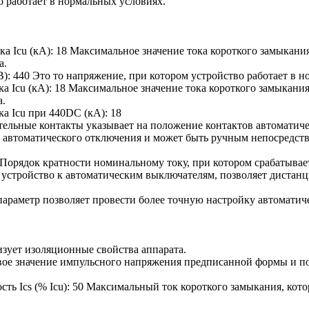
о работает в нормальных условиях.
а Icu (кА):
18
Максимальное значение тока короткого замыкани
а.
В):
440
Это то напряжение, при котором устройство работает в н
а Icu (кА):
18
Максимальное значение тока короткого замыкания
а.
ка Icu при 440DС (кА):
18
ельные контакты указывает на положение контактов автоматиче
 автоматического отключения и может быть ручным непосредст
Порядок кратности номинальному току, при котором срабатывае
устройство к автоматическим выключателям, позволяет дистан
параметр позволяет провести более точную настройку автоматич
зует изоляционные свойства аппарата.
ое значение импульсного напряжения предписанной формы и пол
ь Ics (% Icu):
50
Максимальный ток короткого замыкания, кот