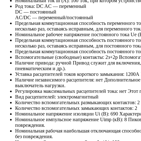
Номинальный ток In (А):
100
Ток, при котором устройств
Род тока:
DC
AC — переменный
DC — постоянный
AC/DC — переменный/постоянный
Предельная коммутационная способность переменного ток
несколько раз, оставаясь исправным, для переменного ток
Номинальное рабочее напряжение постоянного тока Ue (
Предельная коммутационная способность постоянного ток
несколько раз, оставаясь исправным, для постоянного ток
Предельная коммутационная способность постоянного то
Вспомогательные (свободные) контакты:
2з+2р
Вспомогат
Наличие привода:
ручной
Привод служит для включения,
пневматическим и др.).
Уставка расцепителей токов короткого замыкания:
1200А
Наличие независимого расцепителя:
нет
Дополнительное 
выключатель нагрузки.
Регулировка максимальных расцепителей тока:
нет
Этот 
Вид расцепителей:
электромагнитный
Количество вспомогательных размыкающих контактов:
2
Количество вспомогательных замыкающих контактов:
2
Номинальное напряжение изоляции Ui (В):
690
Характери
Номинальное импульсное напряжение Uimp (кВ):
8
Пиков
повреждения.
Номинальная рабочая наибольшая отключающая способност
без повреждения.