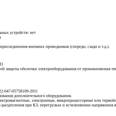
ьных устройств:
нет
и
присоединения внешних проводников (спереди, сзади и т.д.).
Л3
ей защиты оболочки электрооборудования от проникновения тв
22-047-05758109-2011
ования дополнительного оборудования.
лектромагнитные, электронные, микропроцессорные или термоб
 расцепления при КЗ, перегрузках и исчезновении напряжения 