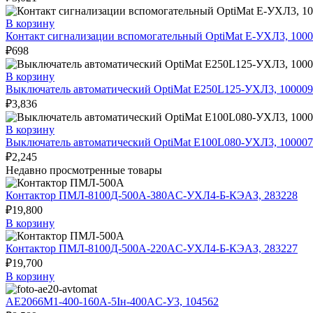
В корзину
Контакт сигнализации вспомогательный OptiMat E-УХЛ3, 100
₽
698
В корзину
Выключатель автоматический OptiMat E250L125-УХЛ3, 100009
₽
3,836
В корзину
Выключатель автоматический OptiMat E100L080-УХЛ3, 100007
₽
2,245
Недавно просмотренные товары
Контактор ПМЛ-8100Д-500А-380AC-УХЛ4-Б-КЭАЗ, 283228
₽
19,800
В корзину
Контактор ПМЛ-8100Д-500А-220AC-УХЛ4-Б-КЭАЗ, 283227
₽
19,700
В корзину
АЕ2066М1-400-160А-5Iн-400AC-У3, 104562