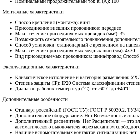
Номинальный продолжительный ток Iu (А):
100
Монтажные характеристики
Способ крепления (монтажа):
винт
Присоединение внешних проводников:
переднее
Макс. сечение присоединяемых проводов (мм²):
35
Возможность самостоятельного подключения дополнител
Способ установки:
стационарный с креплением на панел
Макс. сечение присоединяемых медных шин (мм):
4х30
Вид присоединяемых проводников:
шина/провод
Способ 
Эксплуатационные характеристики
Климатическое исполнение и категория размещения:
УХ
Степень защиты (IP):
IP20
Система классификации степен
Диапазон рабочих температур (˚С):
от -60°С до +40°С
Дополнительные особенности
Стандарт российский (ГОСТ, ТУ):
ГОСТ Р 50030.2, ТУ34
Дополнительное оборудование:
Нет
Возможность использ
Дополнительный расцепитель:
Нет
Расцепители — это э
автоматического выключателя через механизм свободного
Наличие вспомогательных контактов сигнализации:
нет