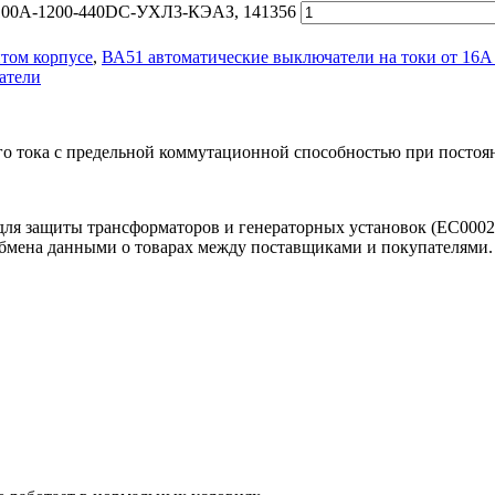
-100А-1200-440DC-УХЛ3-КЭАЗ, 141356
том корпусе
,
ВА51 автоматические выключатели на токи от 16А
атели
 тока с предельной коммутационной способностью при постоян
для защиты трансформаторов и генераторных установок (EC000
обмена данными о товарах между поставщиками и покупателями