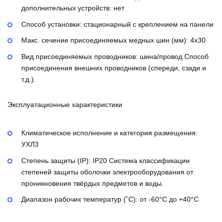
дополнительных устройств:
нет
Способ установки:
стационарный с креплением на панели
Макс. сечение присоединяемых медных шин (мм):
4х30
Вид присоединяемых проводников:
шина/провод
Способ
присоединения внешних проводников (спереди, сзади и
т.д.).
Эксплуатационные характеристики
Климатическое исполнение и категория размещения:
УХЛ3
Степень защиты (IP):
IP20
Система классификации
степеней защиты оболочки электрооборудования от
проникновения твёрдых предметов и воды.
Диапазон рабочих температур (˚С):
от -60°С до +40°С