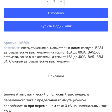
Выключатель
автоматический
В корзину
ВА51-
35М1-
340010-
Купить в один клик
20А-125-
690AC-
УХЛ3-
Артикул:
108309
КЭАЗ,
Категория:
Автоматические выключатели в литом корпусе
,
ВА51
108309
автоматические выключатели на токи от 16А до 800А
,
ВА51-35
автоматические выключатели на токи от 16А до 400А
,
ВА51-35М1-
34
,
Силовые автоматические выключатели
Описание
Блочный автоматический 3 полюсный выключатель
переменного тока с предельной коммутационной
способностью при переменном токе 3 кА на номинальный ток
20 А .