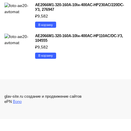
АЕ2066М1-320-160А-10Iн-400AC-НР230AC/220DC-
У3, 276947
₽
9,582
В корзину
АЕ2066М1-320-160А-10Iн-400AC-НР110AC/DC-У3,
104555
₽
9,582
В корзину
glav-site.ru создание и продвижение сайтов
ePN
Bono