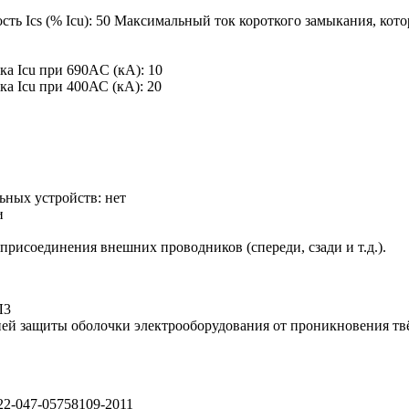
ь Ics (% Icu):
50
Максимальный ток короткого замыкания, кот
ка Icu при 690AC (кА):
10
ка Icu при 400АС (кА):
20
ьных устройств:
нет
и
присоединения внешних проводников (спереди, сзади и т.д.).
Л3
ей защиты оболочки электрооборудования от проникновения тв
22-047-05758109-2011