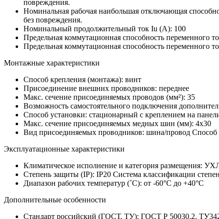
повреждения.
Номинальная рабочая наибольшая отключающая способност
без повреждения.
Номинальный продолжительный ток Iu (А):
100
Предельная коммутационная способность переменного то
Предельная коммутационная способность переменного то
Монтажные характеристики
Способ крепления (монтажа):
винт
Присоединение внешних проводников:
переднее
Макс. сечение присоединяемых проводов (мм²):
35
Возможность самостоятельного подключения дополнител
Способ установки:
стационарный с креплением на панел
Макс. сечение присоединяемых медных шин (мм):
4х30
Вид присоединяемых проводников:
шина/провод
Способ 
Эксплуатационные характеристики
Климатическое исполнение и категория размещения:
УХ
Степень защиты (IP):
IP20
Система классификации степен
Диапазон рабочих температур (˚С):
от -60°С до +40°С
Дополнительные особенности
Стандарт российский (ГОСТ, ТУ):
ГОСТ Р 50030.2, ТУ34