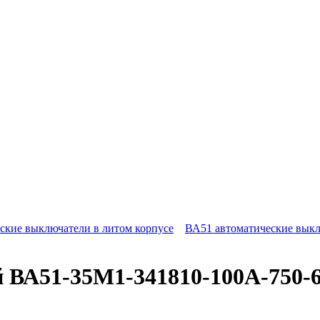
ские выключатели в литом корпусе
ВА51 автоматические выкл
й ВА51-35М1-341810-100А-75