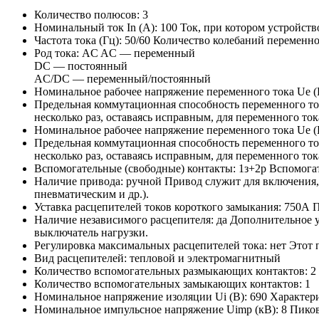
Количество полюсов:
3
Номинальный ток In (А):
100
Ток, при котором устройств
Частота тока (Гц):
50/60
Количество колебаний переменног
Род тока:
AC
AC — переменный
DC — постоянный
AC/DC — переменный/постоянный
Номинальное рабочее напряжение переменного тока Ue (
Предельная коммутационная способность переменного ток
несколько раз, оставаясь исправным, для переменного ток
Номинальное рабочее напряжение переменного тока Ue (
Предельная коммутационная способность переменного ток
несколько раз, оставаясь исправным, для переменного ток
Вспомогательные (свободные) контакты:
1з+2р
Вспомогат
Наличие привода:
ручной
Привод служит для включения,
пневматическим и др.).
Уставка расцепителей токов короткого замыкания:
750А
П
Наличие независимого расцепителя:
да
Дополнительное у
выключатель нагрузки.
Регулировка максимальных расцепителей тока:
нет
Этот 
Вид расцепителей:
тепловой и электромагнитный
Количество вспомогательных размыкающих контактов:
2
Количество вспомогательных замыкающих контактов:
1
Номинальное напряжение изоляции Ui (В):
690
Характери
Номинальное импульсное напряжение Uimp (кВ):
8
Пиков