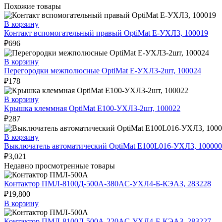
Похожие товары
В корзину
Контакт вспомогательный правый OptiMat E-УХЛ3, 100019
₽
696
В корзину
Перегородки межполюсные OptiMat E-УХЛ3-2шт, 100024
₽
178
В корзину
Крышка клеммная OptiMat E100-УХЛ3-2шт, 100022
₽
287
В корзину
Выключатель автоматический OptiMat E100L016-УХЛ3, 100000
₽
3,021
Недавно просмотренные товары
Контактор ПМЛ-8100Д-500А-380AC-УХЛ4-Б-КЭАЗ, 283228
₽
19,800
В корзину
Контактор ПМЛ-8100Д-500А-220AC-УХЛ4-Б-КЭАЗ, 283227