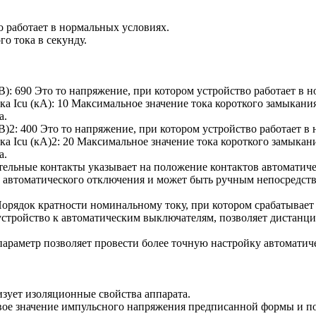
о работает в нормальных условиях.
о тока в секунду.
В):
690
Это то напряжение, при котором устройство работает в н
а Icu (кА):
10
Максимальное значение тока короткого замыкани
а.
В)2:
400
Это то напряжение, при котором устройство работает в 
а Icu (кА)2:
20
Максимальное значение тока короткого замыкан
а.
ельные контакты указывает на положение контактов автоматиче
 автоматического отключения и может быть ручным непосредст
орядок кратности номинальному току, при котором срабатывает
стройство к автоматическим выключателям, позволяет дистанц
параметр позволяет провести более точную настройку автоматич
зует изоляционные свойства аппарата.
ое значение импульсного напряжения предписанной формы и пол