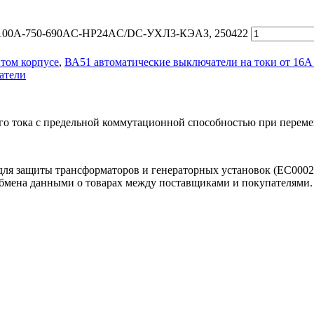
0-100А-750-690AC-НР24AC/DC-УХЛ3-КЭАЗ, 250422
том корпусе
,
ВА51 автоматические выключатели на токи от 16А
атели
 тока с предельной коммутационной способностью при перемен
для защиты трансформаторов и генераторных установок (EC000
обмена данными о товарах между поставщиками и покупателями