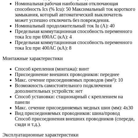
Номинальная рабочая наибольшая отключающая
способность Ics (% Icu):
50
Максимальный ток короткого
замыкания, который автоматический выключатель
может успешно отключить без повреждения.
Номинальный продолжительный ток Iu (А):
40
Предельная коммутационная способность переменного
тока Icu при 690AC (кА):
4
Предельная коммутационная способность переменного
тока Icu при 400АС (кА):
8
Монтажные характеристики
Способ крепления (монтажа):
винт
Присоединение внешних проводников:
переднее
Макс. сечение присоединяемых проводов (мм²):
10
Возможность самостоятельного подключения
дополнительных устройств:
нет
Способ установки:
стационарный с креплением на
панели
Макс. сечение присоединяемых медных шин (мм):
4х30
Вид присоединяемых проводников:
шина/провод
Способ присоединения внешних проводников (спереди,
сзади и т.д.).
Эксплуатационные характеристики