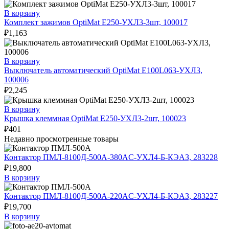
В корзину
Комплект зажимов OptiMat E250-УХЛ3-3шт, 100017
₽
1,163
В корзину
Выключатель автоматический OptiMat E100L063-УХЛ3,
100006
₽
2,245
В корзину
Крышка клеммная OptiMat E250-УХЛ3-2шт, 100023
₽
401
Недавно просмотренные товары
Контактор ПМЛ-8100Д-500А-380AC-УХЛ4-Б-КЭАЗ, 283228
₽
19,800
В корзину
Контактор ПМЛ-8100Д-500А-220AC-УХЛ4-Б-КЭАЗ, 283227
₽
19,700
В корзину