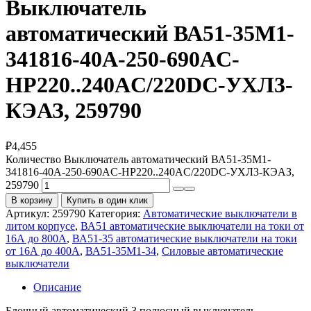
Выключатель
автоматический ВА51-35М1-
341816-40А-250-690AC-
НР220..240AC/220DC-УХЛ3-
КЭАЗ, 259790
₽
4,455
Количество Выключатель автоматический ВА51-35М1-
341816-40А-250-690AC-НР220..240AC/220DC-УХЛ3-КЭАЗ,
259790
В корзину
Купить в один клик
Артикул:
259790
Категория:
Автоматические выключатели в
литом корпусе
,
ВА51 автоматические выключатели на токи от
16А до 800А
,
ВА51-35 автоматические выключатели на токи
от 16А до 400А
,
ВА51-35М1-34
,
Силовые автоматические
выключатели
Описание
Блочный автоматический 3 полюсный выключатель