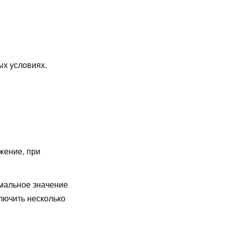
ых условиях.
жение, при
мальное значение
лючить несколько