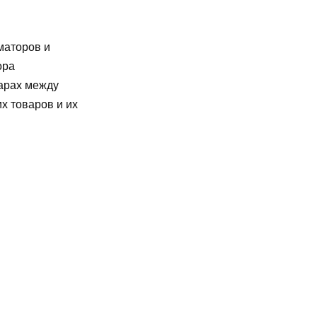
маторов и
ора
варах между
х товаров и их