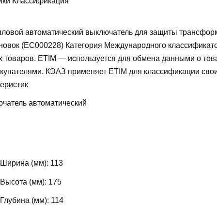
ики Классификация
ловой автоматический выключатель для защиты трансфор
новок (EC000228)
Категория Международного классификат
х товаров. ETIM — используется для обмена данными о то
купателями. КЭАЗ применяет ETIM для классификации свои
теристик
чатель автоматический
 Ширина (мм):
113
 Высота (мм):
175
 Глубина (мм):
114