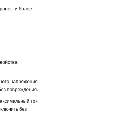
провести более
свойства
ного напряжения
без повреждения.
аксимальный ток
ключить без