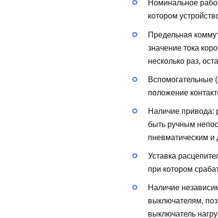
Номинальное рабоч
котором устройств
Предельная коммут
значение тока кор
несколько раз, ост
Вспомогательные (
положение контакт
Наличие привода:
быть ручным непос
пневматическим и д
Уставка расцепите
при котором сраба
Наличие независи
выключателям, поз
выключатель нагру