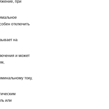
яжение, при
имальное
особен отключить
зывает на
лючения и может
ым,
оминальному току,
тическим
ль или