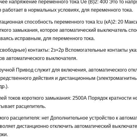
ее напряжение переменного тока Ue (В)2:
400
Это то напр
о работает в нормальных условиях, для переменного тока.
ационная способность переменного тока Icu (кА)2:
20
Макс
откого замыкания, которое автоматический выключатель сп
аваясь исправным, для переменного тока.
свободные) контакты:
2з+2р
Вспомогательные контакты ука
ов автоматического выключателя.
ручной
Привод служит для включения, автоматического отк
редственного действия и дистанционным (электромагнитн
р.).
лей токов короткого замыкания:
2500А
Порядок кратности н
тывает расцепитель.
мого расцепителя:
нет
Дополнительное устройство к автома
воляет дистанционно отключить автоматический выключате
зки.