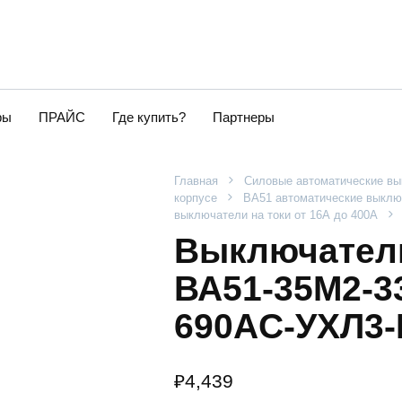
ры
ПРАЙС
Где купить?
Партнеры
Главная
Силовые автоматические в
корпусе
ВА51 автоматические выключ
выключатели на токи от 16А до 400А
Выключатель
ВА51-35М2-33
690AC-УХЛ3-
₽
4,439