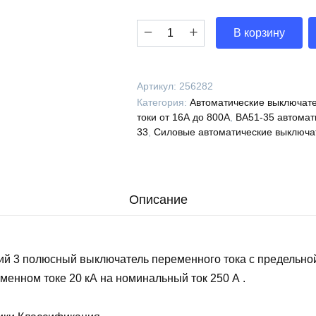
Количество
В корзину
Выключатель
автоматический
ВА51-
Артикул:
256282
35М2-
Категория:
Автоматические выключате
331110-
токи от 16А до 800А
,
ВА51-35 автомат
250А-2500-
33
,
Силовые автоматические выключа
690AC-
УХЛ3-
КЭАЗ,
256282
Описание
ий 3 полюсный выключатель переменного тока с предельно
менном токе 20 кА на номинальный ток 250 А .