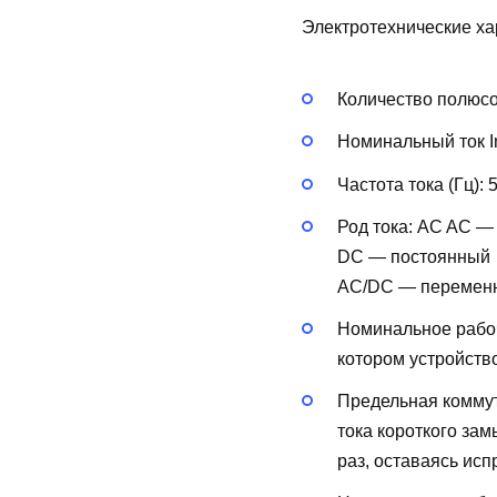
Электротехнические ха
Количество полюс
Номинальный ток In
Частота тока (Гц):
Род тока:
AC
AC —
DC — постоянный
AC/DC — перемен
Номинальное рабоч
котором устройств
Предельная коммут
тока короткого за
раз, оставаясь исп