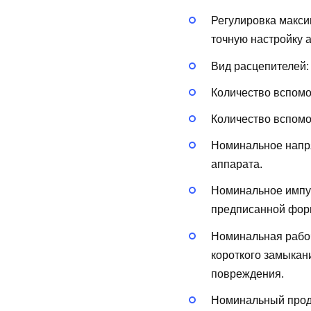
Регулировка макси
точную настройку 
Вид расцепителей
Количество вспом
Количество вспом
Номинальное напря
аппарата.
Номинальное импу
предписанной форм
Номинальная рабоч
короткого замыкан
повреждения.
Номинальный продо