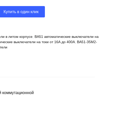
Купить в один клик
ли в литом корпусе
,
ВА51 автоматические выключатели на
ические выключатели на токи от 16А до 400А
,
ВА51-35М2-
тели
й коммутационной