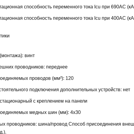
ационная способность переменного тока Icu при 690AC (кА
ационная способность переменного тока Icu при 400АС (кА
тики
(монтажа):
винт
ешних проводников:
переднее
соединяемых проводов (мм²):
120
тоятельного подключения дополнительных устройств:
нет
стационарный с креплением на панели
соединяемых медных шин (мм):
4х30
ых проводников:
шина/провод
Способ присоединения внеш
д.).