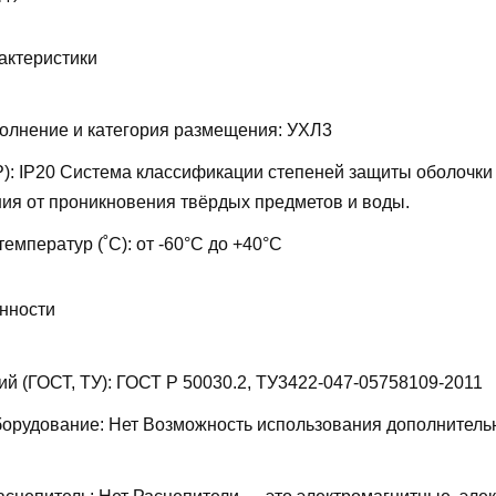
актеристики
олнение и категория размещения:
УХЛ3
P):
IP20
Система классификации степеней защиты оболочки
ия от проникновения твёрдых предметов и воды.
температур (˚С):
от -60°С до +40°С
нности
ий (ГОСТ, ТУ):
ГОСТ Р 50030.2, ТУ3422-047-05758109-2011
борудование:
Нет
Возможность использования дополнитель