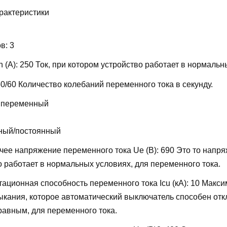
рактеристики
ов:
3
 (А):
250
Ток, при котором устройство работает в нормальн
50/60
Количество колебаний переменного тока в секунду.
 переменный
ный/постоянный
ее напряжение переменного тока Ue (В):
690
Это то напря
о работает в нормальных условиях, для переменного тока.
ационная способность переменного тока Icu (кА):
10
Макси
мыкания, которое автоматический выключатель способен отк
равным, для переменного тока.