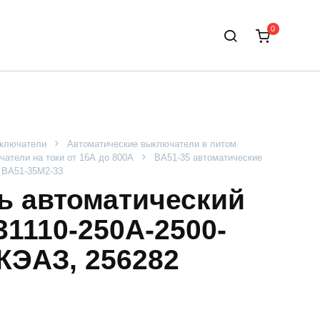
0
ыключатели
Автоматические выключатели в литом
атели на токи от 16А до 800А
ВА51-35 автоматические
ВА51-35М2-33
 автоматический
1110-250А-2500-
КЭАЗ, 256282