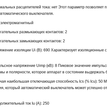
мальных расцепителей тока:
нет
Этот параметр позволяет 
автоматического выключателя.
:
электромагнитный
огательных размыкающих контактов:
2
огательных замыкающих контактов:
2
жение изоляции Ui (В):
690
Характеризует изоляционные 
льсное напряжение Uimp (кВ):
8
Пиковое значение импульс
ы и полярности, которое аппарат в состоянии выдержать 
ая наибольшая отключающая способность Ics (% Icu):
50
М
ия, который автоматический выключатель может успешно от
лжительный ток Iu (А):
250