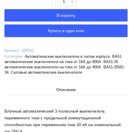
Выключатель
автоматический
В корзину
ВА51-
35М2-
340016-
Купить в один клик
250А-3000-
690AC-
УХЛ3-
Артикул:
108362
КЭАЗ,
Категория:
Автоматические выключатели в литом корпусе
,
ВА51
108362
автоматические выключатели на токи от 16А до 800А
,
ВА51-35
автоматические выключатели на токи от 16А до 400А
,
ВА51-35М2-
34
,
Силовые автоматические выключатели
Описание
Блочный автоматический 3 полюсный выключатель
переменного тока с предельной коммутационной
способностью при переменном токе 20 кА на номинальный
ток 250 А .