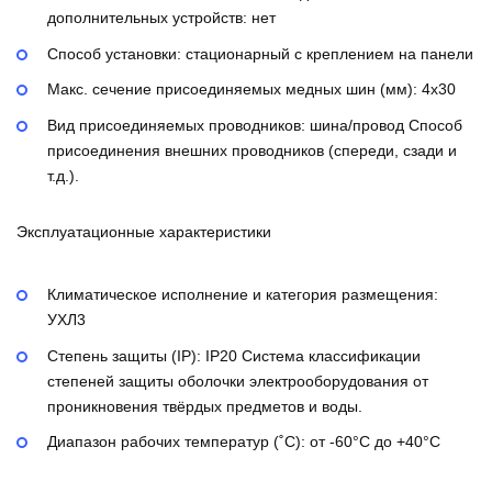
дополнительных устройств:
нет
Способ установки:
стационарный с креплением на панели
Макс. сечение присоединяемых медных шин (мм):
4х30
Вид присоединяемых проводников:
шина/провод
Способ
присоединения внешних проводников (спереди, сзади и
т.д.).
Эксплуатационные характеристики
Климатическое исполнение и категория размещения:
УХЛ3
Степень защиты (IP):
IP20
Система классификации
степеней защиты оболочки электрооборудования от
проникновения твёрдых предметов и воды.
Диапазон рабочих температур (˚С):
от -60°С до +40°С