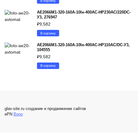
В корзину
АЕ2066М1-320-160А-10Iн-400AC-НР230AC/220DC-
У3, 276947
₽
9,582
В корзину
АЕ2066М1-320-160А-10Iн-400AC-НР110AC/DC-У3,
104555
₽
9,582
В корзину
glav-site.ru создание и продвижение сайтов
ePN
Bono