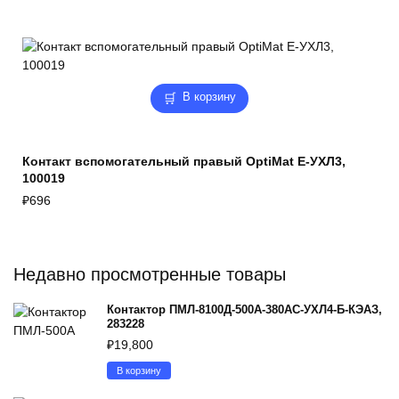
В корзину
Контакт вспомогательный правый OptiMat E-УХЛ3,
100019
₽
696
Недавно просмотренные товары
Контактор ПМЛ-8100Д-500А-380AC-УХЛ4-Б-КЭАЗ,
283228
₽
19,800
В корзину