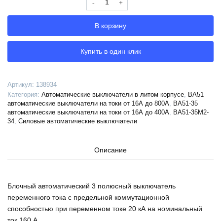
Выключатель
автоматический
В корзину
ВА51-
35М2-
341116-
Купить в один клик
160А-2000-
690AC-
УХЛ3-
Артикул:
138934
КЭАЗ,
Категория:
Автоматические выключатели в литом корпусе
,
ВА51
138934
автоматические выключатели на токи от 16А до 800А
,
ВА51-35
автоматические выключатели на токи от 16А до 400А
,
ВА51-35М2-
34
,
Силовые автоматические выключатели
Описание
Блочный автоматический 3 полюсный выключатель
переменного тока с предельной коммутационной
способностью при переменном токе 20 кА на номинальный
ток 160 А .