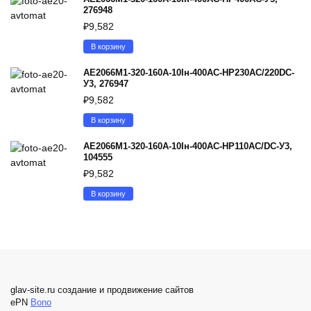
276948
₽
9,582
В корзину
АЕ2066М1-320-160А-10Iн-400AC-НР230AC/220DC-
У3, 276947
₽
9,582
В корзину
АЕ2066М1-320-160А-10Iн-400AC-НР110AC/DC-У3,
104555
₽
9,582
В корзину
glav-site.ru создание и продвижение сайтов
ePN
Bono