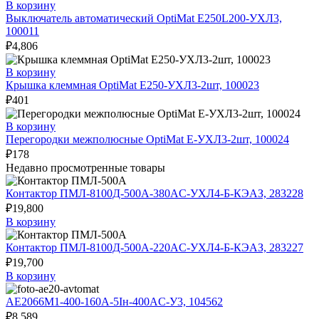
В корзину
Выключатель автоматический OptiMat E250L200-УХЛ3,
100011
₽
4,806
В корзину
Крышка клеммная OptiMat E250-УХЛ3-2шт, 100023
₽
401
В корзину
Перегородки межполюсные OptiMat E-УХЛ3-2шт, 100024
₽
178
Недавно просмотренные товары
Контактор ПМЛ-8100Д-500А-380AC-УХЛ4-Б-КЭАЗ, 283228
₽
19,800
В корзину
Контактор ПМЛ-8100Д-500А-220AC-УХЛ4-Б-КЭАЗ, 283227
₽
19,700
В корзину
АЕ2066М1-400-160А-5Iн-400AC-У3, 104562
₽
8,589