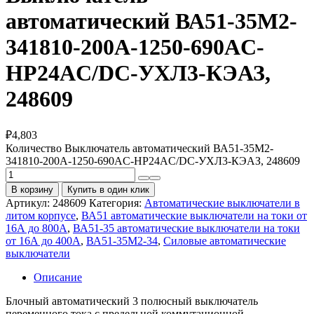
автоматический ВА51-35М2-
341810-200А-1250-690AC-
НР24AC/DC-УХЛ3-КЭАЗ,
248609
₽
4,803
Количество Выключатель автоматический ВА51-35М2-
341810-200А-1250-690AC-НР24AC/DC-УХЛ3-КЭАЗ, 248609
В корзину
Купить в один клик
Артикул:
248609
Категория:
Автоматические выключатели в
литом корпусе
,
ВА51 автоматические выключатели на токи от
16А до 800А
,
ВА51-35 автоматические выключатели на токи
от 16А до 400А
,
ВА51-35М2-34
,
Силовые автоматические
выключатели
Описание
Блочный автоматический 3 полюсный выключатель
переменного тока с предельной коммутационной