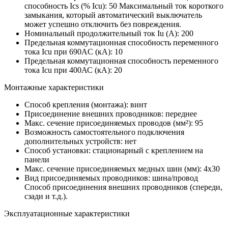
способность Ics (% Icu):
50
Максимальный ток короткого
замыкания, который автоматический выключатель
может успешно отключить без повреждения.
Номинальный продолжительный ток Iu (А):
200
Предельная коммутационная способность переменного
тока Icu при 690AC (кА):
10
Предельная коммутационная способность переменного
тока Icu при 400АС (кА):
20
Монтажные характеристики
Способ крепления (монтажа):
винт
Присоединение внешних проводников:
переднее
Макс. сечение присоединяемых проводов (мм²):
95
Возможность самостоятельного подключения
дополнительных устройств:
нет
Способ установки:
стационарный с креплением на
панели
Макс. сечение присоединяемых медных шин (мм):
4х30
Вид присоединяемых проводников:
шина/провод
Способ присоединения внешних проводников (спереди,
сзади и т.д.).
Эксплуатационные характеристики