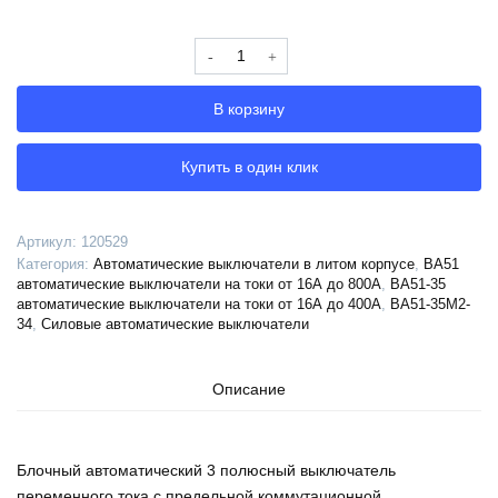
Количество
Выключатель
автоматический
В корзину
ВА51-
35М2-
341830-
Купить в один клик
250А-3000-
690AC-
НР220..240AC/220DC-
Артикул:
120529
ПЭ230AC-
Категория:
Автоматические выключатели в литом корпусе
,
ВА51
УХЛ3-
автоматические выключатели на токи от 16А до 800А
,
ВА51-35
КЭАЗ,
автоматические выключатели на токи от 16А до 400А
,
ВА51-35М2-
34
,
Силовые автоматические выключатели
120529
Описание
Блочный автоматический 3 полюсный выключатель
переменного тока с предельной коммутационной