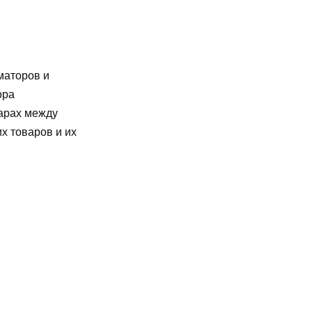
маторов и
ора
варах между
х товаров и их