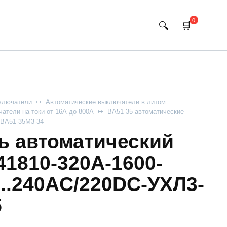
0
ключатели
Автоматические выключатели в литом
атели на токи от 16А до 800А
ВА51-35 автоматические
ВА51-35М3-34
 автоматический
41810-320А-1600-
..240AC/220DC-УХЛ3-
5