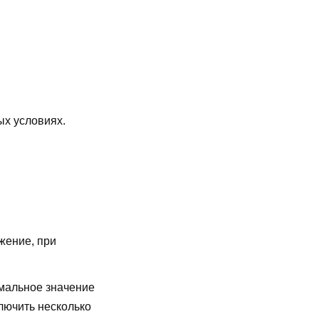
ых условиях.
жение, при
мальное значение
лючить несколько