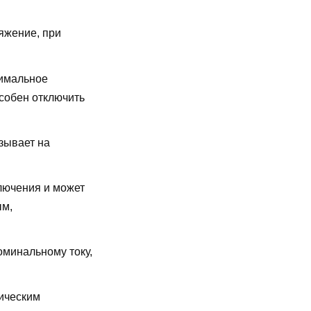
яжение, при
имальное
особен отключить
зывает на
лючения и может
ым,
оминальному току,
ическим