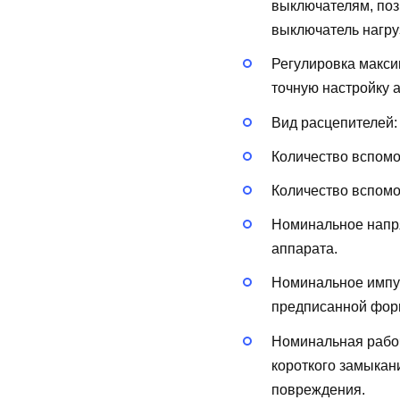
выключателям, поз
выключатель нагру
Регулировка макси
точную настройку 
Вид расцепителей
Количество вспом
Количество вспом
Номинальное напря
аппарата.
Номинальное импу
предписанной форм
Номинальная рабоч
короткого замыкан
повреждения.