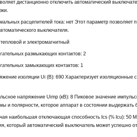
воляет дистанционно отключить автоматический выключате
зки.
мальных расцепителей тока:
нет
Этот параметр позволяет 
автоматического выключателя.
:
тепловой и электромагнитный
огательных размыкающих контактов:
2
огательных замыкающих контактов:
1
жение изоляции Ui (В):
690
Характеризует изоляционные 
льсное напряжение Uimp (кВ):
8
Пиковое значение импульс
ы и полярности, которое аппарат в состоянии выдержать 
ая наибольшая отключающая способность Ics (% Icu):
50
М
ия, который автоматический выключатель может успешно от