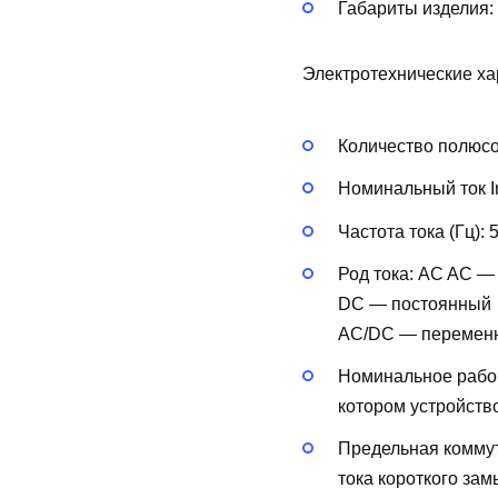
Габариты изделия:
Электротехнические ха
Количество полюс
Номинальный ток In
Частота тока (Гц):
Род тока:
AC
AC —
DC — постоянный
AC/DC — перемен
Номинальное рабоч
котором устройств
Предельная коммут
тока короткого за