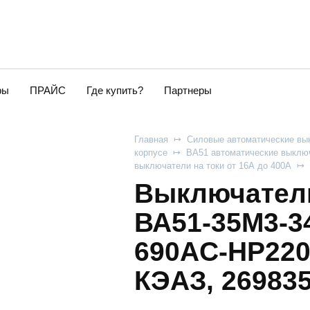
ры
ПРАЙС
Где купить?
Партнеры
Главная
Силовые автоматические вы
корпусе
ВА51 автоматические выключ
выключатели на токи от 16А до 400А
Выключатель
ВА51-35М3-3
690AC-НР220
КЭАЗ, 26983