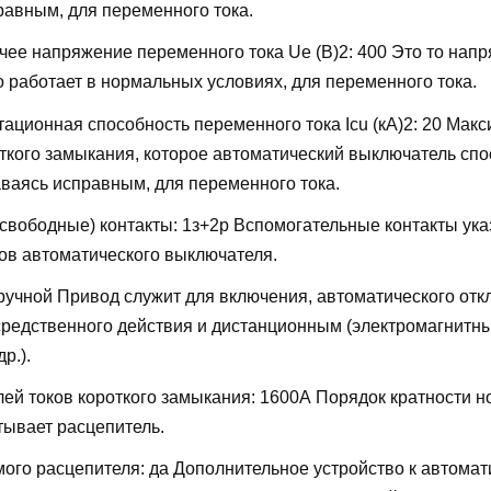
равным, для переменного тока.
ее напряжение переменного тока Ue (В)2:
400
Это то напр
о работает в нормальных условиях, для переменного тока.
ационная способность переменного тока Icu (кА)2:
20
Макс
откого замыкания, которое автоматический выключатель сп
аваясь исправным, для переменного тока.
свободные) контакты:
1з+2р
Вспомогательные контакты ука
ов автоматического выключателя.
ручной
Привод служит для включения, автоматического отк
редственного действия и дистанционным (электромагнитн
р.).
лей токов короткого замыкания:
1600А
Порядок кратности н
тывает расцепитель.
мого расцепителя:
да
Дополнительное устройство к автомат