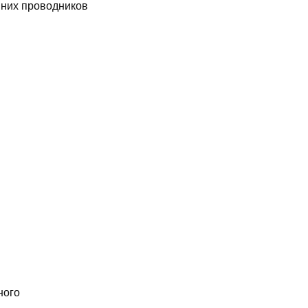
них проводников
ного