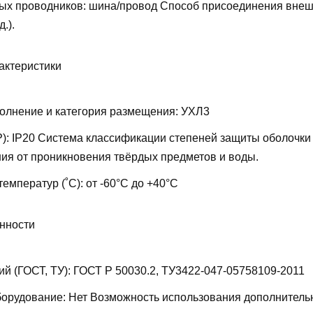
ых проводников:
шина/провод
Способ присоединения внеш
д.).
актеристики
олнение и категория размещения:
УХЛ3
P):
IP20
Система классификации степеней защиты оболочки
ия от проникновения твёрдых предметов и воды.
температур (˚С):
от -60°С до +40°С
нности
ий (ГОСТ, ТУ):
ГОСТ Р 50030.2, ТУ3422-047-05758109-2011
борудование:
Нет
Возможность использования дополнитель