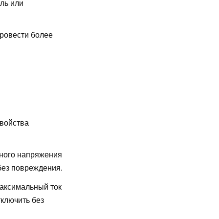
ль или
провести более
свойства
ного напряжения
без повреждения.
аксимальный ток
ключить без