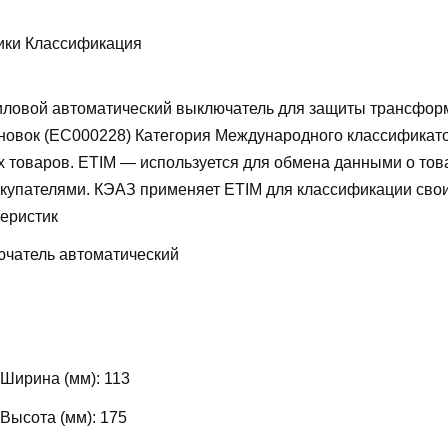
ики Классификация
ловой автоматический выключатель для защиты трансфор
новок (EC000228)
Категория Международного классификат
х товаров. ETIM — используется для обмена данными о то
купателями. КЭАЗ применяет ETIM для классификации свои
теристик
чатель автоматический
 Ширина (мм):
113
 Высота (мм):
175