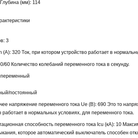
 Глубина (мм):
114
рактеристики
ов:
3
 (А):
320
Ток, при котором устройство работает в нормальн
50/60
Количество колебаний переменного тока в секунду.
 переменный
ный/постоянный
ее напряжение переменного тока Ue (В):
690
Это то напря
о работает в нормальных условиях, для переменного тока.
ационная способность переменного тока Icu (кА):
10
Макси
мыкания, которое автоматический выключатель способен отк