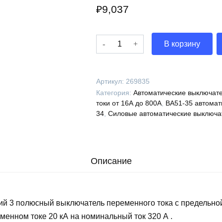
₽
9,037
Количество
В корзину
Выключатель
автоматический
ВА51-
Артикул:
269835
35М3-
Категория:
Автоматические выключате
341810-
токи от 16А до 800А
,
ВА51-35 автомат
320А-1600-
34
,
Силовые автоматические выключа
690AC-
НР220..240AC/220DC-
УХЛ3-
КЭАЗ,
Описание
269835
ий 3 полюсный выключатель переменного тока с предельно
менном токе 20 кА на номинальный ток 320 А .