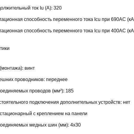
лжительный ток Iu (А):
320
ационная способность переменного тока Icu при 690AC (кА
ационная способность переменного тока Icu при 400АС (кА
тики
(монтажа):
винт
ешних проводников:
переднее
соединяемых проводов (мм²):
185
тоятельного подключения дополнительных устройств:
нет
стационарный с креплением на панели
соединяемых медных шин (мм):
4х30