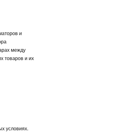
маторов и
ора
варах между
х товаров и их
ых условиях.