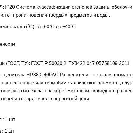
P):
IP20
Система классификации степеней защиты оболочки
ия от проникновения твёрдых предметов и воды.
температур (˚С):
от -60°С до +40°С
нности
ий (ГОСТ, ТУ):
ГОСТ Р 50030.2, ТУ3422-047-05758109-2011
асцепитель:
НР380..400AC
Расцепители — это электромагн
ропроцессорные или термобиметаллические элементы, слу
тического выключателя через механизм свободного расцеп
езновении напряжения в первичной цепи
 : 1 шт
: 1 шт