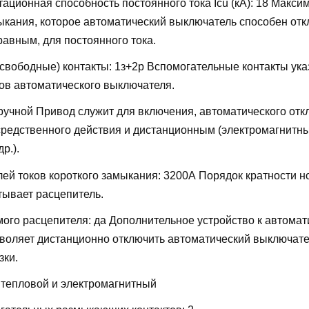
ационная способность постоянного тока Icu (кА):
18
Максим
мыкания, которое автоматический выключатель способен отк
равным, для постоянного тока.
свободные) контакты:
1з+2р
Вспомогательные контакты ука
ов автоматического выключателя.
ручной
Привод служит для включения, автоматического отк
редственного действия и дистанционным (электромагнитн
р.).
лей токов короткого замыкания:
3200А
Порядок кратности н
тывает расцепитель.
мого расцепителя:
да
Дополнительное устройство к автомат
воляет дистанционно отключить автоматический выключате
зки.
:
тепловой и электромагнитный