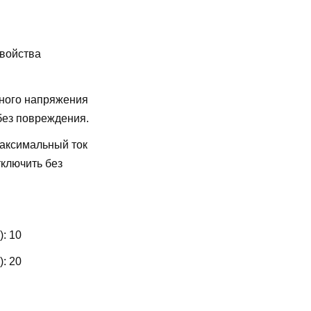
свойства
ного напряжения
без повреждения.
аксимальный ток
ключить без
):
10
):
20