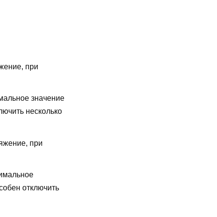
жение, при
мальное значение
лючить несколько
яжение, при
имальное
особен отключить