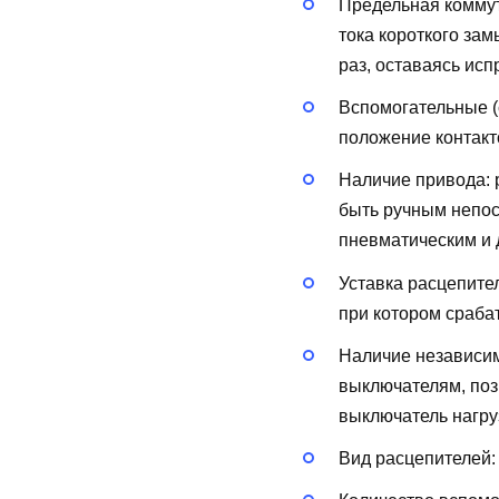
Предельная коммут
тока короткого за
раз, оставаясь исп
Вспомогательные (
положение контакт
Наличие привода:
быть ручным непос
пневматическим и д
Уставка расцепите
при котором сраба
Наличие независи
выключателям, поз
выключатель нагру
Вид расцепителей