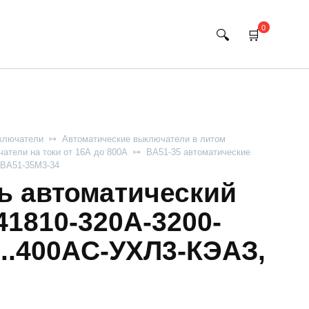
0
ключатели
Автоматические выключатели в литом
атели на токи от 16А до 800А
ВА51-35 автоматические
ВА51-35М3-34
 автоматический
41810-320А-3200-
..400AC-УХЛ3-КЭАЗ,