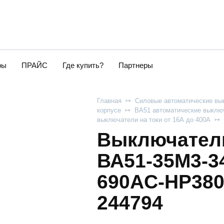
ры
ПРАЙС
Где купить?
Партнеры
Главная
Силовые автоматические вы
корпусе
ВА51 автоматические выключ
выключатели на токи от 16А до 400А
Выключатель
ВА51-35М3-3
690AC-НР380
244794