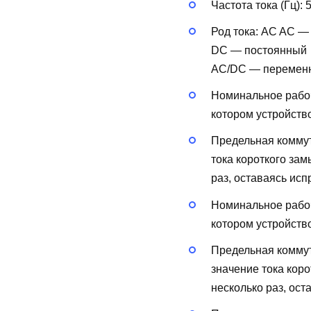
Частота тока (Гц):
Род тока:
AC
AC —
DC — постоянный
AC/DC — перемен
Номинальное рабоч
котором устройств
Предельная коммут
тока короткого за
раз, оставаясь исп
Номинальное рабоч
котором устройств
Предельная коммут
значение тока кор
несколько раз, ост