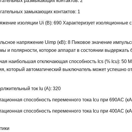
огательных размыкающих контактов:
2
огательных замыкающих контактов:
1
жение изоляции Ui (В):
690
Характеризует изоляционные 
льсное напряжение Uimp (кВ):
8
Пиковое значение импульс
ы и полярности, которое аппарат в состоянии выдержать 
ая наибольшая отключающая способность Ics (% Icu):
50
М
ия, который автоматический выключатель может успешно от
лжительный ток Iu (А):
320
ационная способность переменного тока Icu при 690AC (кА
ационная способность переменного тока Icu при 400АС (кА
тики