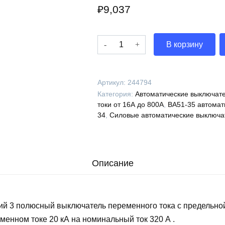
₽
9,037
Количество
В корзину
Выключатель
автоматический
ВА51-
Артикул:
244794
35М3-
Категория:
Автоматические выключате
341810-
токи от 16А до 800А
,
ВА51-35 автомат
320А-3200-
34
,
Силовые автоматические выключа
690AC-
НР380..400AC-
УХЛ3-
КЭАЗ,
Описание
244794
ий 3 полюсный выключатель переменного тока с предельно
менном токе 20 кА на номинальный ток 320 А .