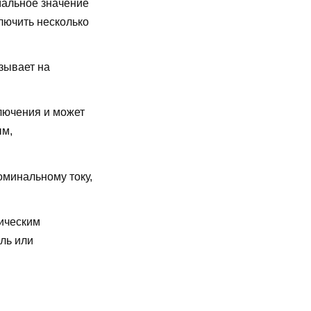
альное значение
лючить несколько
зывает на
лючения и может
ым,
оминальному току,
ическим
ль или