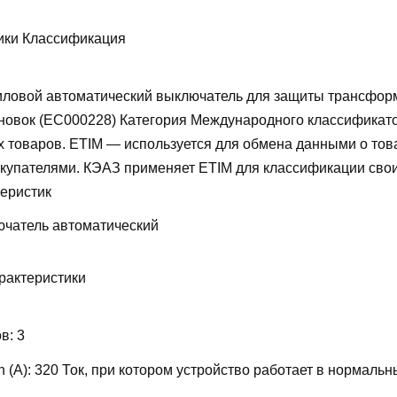
ики Классификация
ловой автоматический выключатель для защиты трансфор
новок (EC000228)
Категория Международного классификат
х товаров. ETIM — используется для обмена данными о то
купателями. КЭАЗ применяет ETIM для классификации свои
теристик
чатель автоматический
рактеристики
ов:
3
 (А):
320
Ток, при котором устройство работает в нормальн