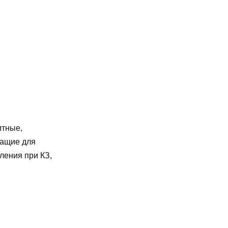
итные,
жащие для
ления при КЗ,