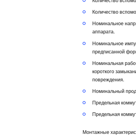
Количество вспом
Количество вспом
Номинальное напря
аппарата.
Номинальное импу
предписанной форм
Номинальная рабоч
короткого замыкан
повреждения.
Номинальный продо
Предельная коммут
Предельная коммут
Монтажные характерис