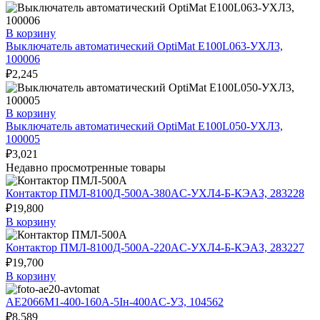
В корзину
Выключатель автоматический OptiMat E100L063-УХЛ3,
100006
₽
2,245
В корзину
Выключатель автоматический OptiMat E100L050-УХЛ3,
100005
₽
3,021
Недавно просмотренные товары
Контактор ПМЛ-8100Д-500А-380AC-УХЛ4-Б-КЭАЗ, 283228
₽
19,800
В корзину
Контактор ПМЛ-8100Д-500А-220AC-УХЛ4-Б-КЭАЗ, 283227
₽
19,700
В корзину
АЕ2066М1-400-160А-5Iн-400AC-У3, 104562
₽
8,589