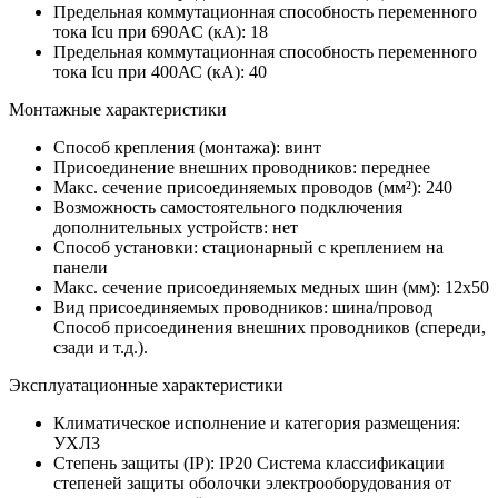
Предельная коммутационная способность переменного
тока Icu при 690AC (кА):
18
Предельная коммутационная способность переменного
тока Icu при 400АС (кА):
40
Монтажные характеристики
Способ крепления (монтажа):
винт
Присоединение внешних проводников:
переднее
Макс. сечение присоединяемых проводов (мм²):
240
Возможность самостоятельного подключения
дополнительных устройств:
нет
Способ установки:
стационарный с креплением на
панели
Макс. сечение присоединяемых медных шин (мм):
12х50
Вид присоединяемых проводников:
шина/провод
Способ присоединения внешних проводников (спереди,
сзади и т.д.).
Эксплуатационные характеристики
Климатическое исполнение и категория размещения:
УХЛ3
Степень защиты (IP):
IP20
Система классификации
степеней защиты оболочки электрооборудования от