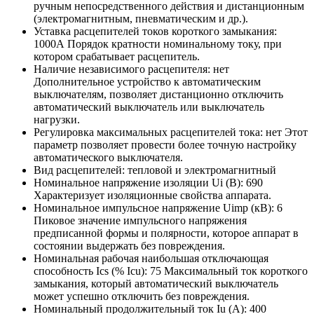
ручным непосредственного действия и дистанционным
(электромагнитным, пневматическим и др.).
Уставка расцепителей токов короткого замыкания:
1000А
Порядок кратности номинальному току, при
котором срабатывает расцепитель.
Наличие независимого расцепителя:
нет
Дополнительное устройство к автоматическим
выключателям, позволяет дистанционно отключить
автоматический выключатель или выключатель
нагрузки.
Регулировка максимальных расцепителей тока:
нет
Этот
параметр позволяет провести более точную настройку
автоматического выключателя.
Вид расцепителей:
тепловой и электромагнитный
Номинальное напряжение изоляции Ui (В):
690
Характеризует изоляционные свойства аппарата.
Номинальное импульсное напряжение Uimp (кВ):
6
Пиковое значение импульсного напряжения
предписанной формы и полярности, которое аппарат в
состоянии выдержать без повреждения.
Номинальная рабочая наибольшая отключающая
способность Ics (% Icu):
75
Максимальный ток короткого
замыкания, который автоматический выключатель
может успешно отключить без повреждения.
Номинальный продолжительный ток Iu (А):
400