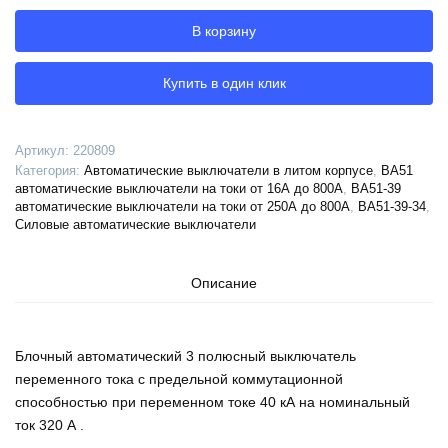
автоматический
В корзину
ВА51-
39-
341110-
Купить в один клик
320А-2500-
690AC-
УХЛ3-
Артикул:
220809
КЭАЗ,
Категория:
Автоматические выключатели в литом корпусе
,
ВА51
220809
автоматические выключатели на токи от 16А до 800А
,
ВА51-39
автоматические выключатели на токи от 250А до 800А
,
ВА51-39-34
,
Силовые автоматические выключатели
Описание
Блочный автоматический 3 полюсный выключатель
переменного тока с предельной коммутационной
способностью при переменном токе 40 кА на номинальный
ток 320 А .