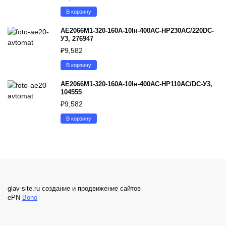
В корзину
АЕ2066М1-320-160А-10Iн-400AC-НР230AC/220DC-
У3, 276947
₽
9,582
В корзину
АЕ2066М1-320-160А-10Iн-400AC-НР110AC/DC-У3,
104555
₽
9,582
В корзину
glav-site.ru создание и продвижение сайтов
ePN
Bono