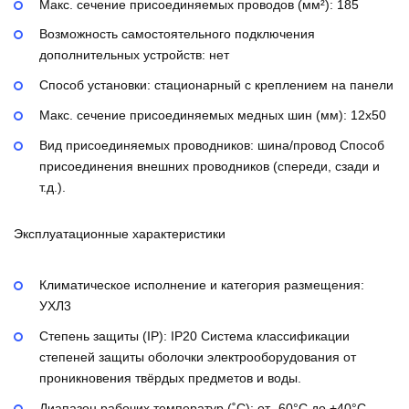
Макс. сечение присоединяемых проводов (мм²):
185
Возможность самостоятельного подключения
дополнительных устройств:
нет
Способ установки:
стационарный с креплением на панели
Макс. сечение присоединяемых медных шин (мм):
12х50
Вид присоединяемых проводников:
шина/провод
Способ
присоединения внешних проводников (спереди, сзади и
т.д.).
Эксплуатационные характеристики
Климатическое исполнение и категория размещения:
УХЛ3
Степень защиты (IP):
IP20
Система классификации
степеней защиты оболочки электрооборудования от
проникновения твёрдых предметов и воды.
Диапазон рабочих температур (˚С):
от -60°С до +40°С