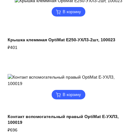
В корзину
Крышка клеммная OptiMat E250-УХЛ3-2шт, 100023
₽
401
В корзину
Контакт вспомогательный правый OptiMat E-УХЛ3,
100019
₽
696