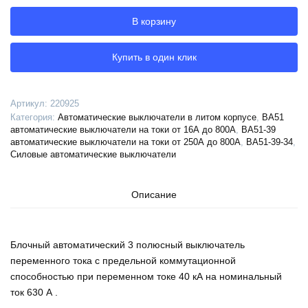
автоматический
В корзину
ВА51-
39-
341110-
Купить в один клик
630А-2000-
690AC-
УХЛ3-
Артикул:
220925
КЭАЗ,
Категория:
Автоматические выключатели в литом корпусе
,
ВА51
220925
автоматические выключатели на токи от 16А до 800А
,
ВА51-39
автоматические выключатели на токи от 250А до 800А
,
ВА51-39-34
,
Силовые автоматические выключатели
Описание
Блочный автоматический 3 полюсный выключатель
переменного тока с предельной коммутационной
способностью при переменном токе 40 кА на номинальный
ток 630 А .