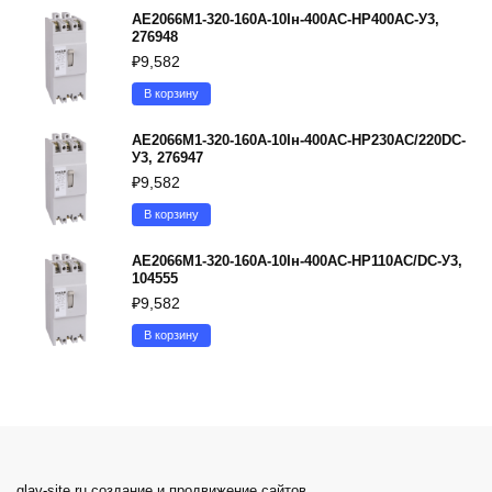
АЕ2066М1-320-160А-10Iн-400AC-НР400AC-У3,
276948
₽
9,582
В корзину
АЕ2066М1-320-160А-10Iн-400AC-НР230AC/220DC-
У3, 276947
₽
9,582
В корзину
АЕ2066М1-320-160А-10Iн-400AC-НР110AC/DC-У3,
104555
₽
9,582
В корзину
glav-site.ru создание и продвижение сайтов