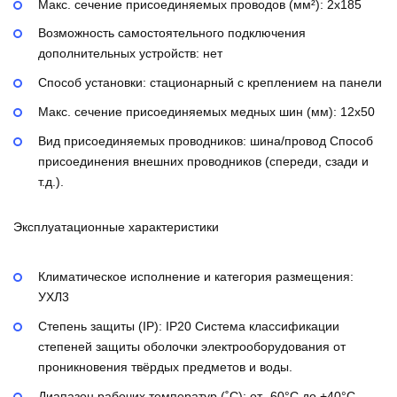
Макс. сечение присоединяемых проводов (мм²):
2х185
Возможность самостоятельного подключения
дополнительных устройств:
нет
Способ установки:
стационарный с креплением на панели
Макс. сечение присоединяемых медных шин (мм):
12х50
Вид присоединяемых проводников:
шина/провод
Способ
присоединения внешних проводников (спереди, сзади и
т.д.).
Эксплуатационные характеристики
Климатическое исполнение и категория размещения:
УХЛ3
Степень защиты (IP):
IP20
Система классификации
степеней защиты оболочки электрооборудования от
проникновения твёрдых предметов и воды.
Диапазон рабочих температур (˚С):
от -60°С до +40°С