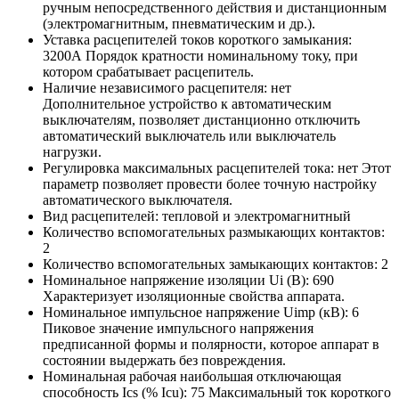
ручным непосредственного действия и дистанционным
(электромагнитным, пневматическим и др.).
Уставка расцепителей токов короткого замыкания:
3200А
Порядок кратности номинальному току, при
котором срабатывает расцепитель.
Наличие независимого расцепителя:
нет
Дополнительное устройство к автоматическим
выключателям, позволяет дистанционно отключить
автоматический выключатель или выключатель
нагрузки.
Регулировка максимальных расцепителей тока:
нет
Этот
параметр позволяет провести более точную настройку
автоматического выключателя.
Вид расцепителей:
тепловой и электромагнитный
Количество вспомогательных размыкающих контактов:
2
Количество вспомогательных замыкающих контактов:
2
Номинальное напряжение изоляции Ui (В):
690
Характеризует изоляционные свойства аппарата.
Номинальное импульсное напряжение Uimp (кВ):
6
Пиковое значение импульсного напряжения
предписанной формы и полярности, которое аппарат в
состоянии выдержать без повреждения.
Номинальная рабочая наибольшая отключающая
способность Ics (% Icu):
75
Максимальный ток короткого