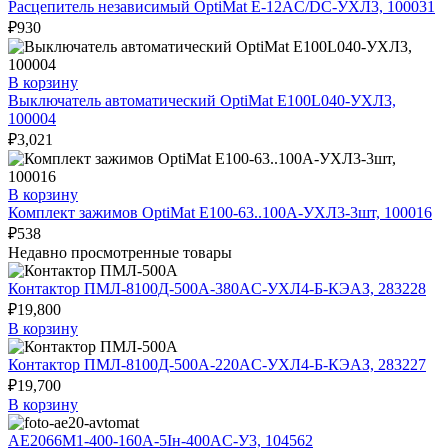
Расцепитель независимый OptiMat E-12AC/DC-УХЛ3, 100031
₽
930
В корзину
Выключатель автоматический OptiMat E100L040-УХЛ3,
100004
₽
3,021
В корзину
Комплект зажимов OptiMat E100-63..100А-УХЛ3-3шт, 100016
₽
538
Недавно просмотренные товары
Контактор ПМЛ-8100Д-500А-380AC-УХЛ4-Б-КЭАЗ, 283228
₽
19,800
В корзину
Контактор ПМЛ-8100Д-500А-220AC-УХЛ4-Б-КЭАЗ, 283227
₽
19,700
В корзину
АЕ2066М1-400-160А-5Iн-400AC-У3, 104562