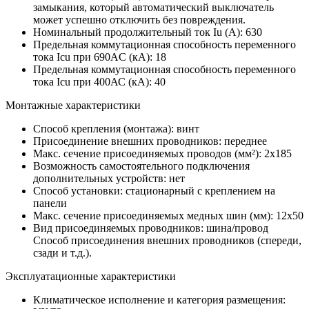
замыкания, который автоматический выключатель
может успешно отключить без повреждения.
Номинальный продолжительный ток Iu (А):
630
Предельная коммутационная способность переменного
тока Icu при 690AC (кА):
18
Предельная коммутационная способность переменного
тока Icu при 400АС (кА):
40
Монтажные характеристики
Способ крепления (монтажа):
винт
Присоединение внешних проводников:
переднее
Макс. сечение присоединяемых проводов (мм²):
2х185
Возможность самостоятельного подключения
дополнительных устройств:
нет
Способ установки:
стационарный с креплением на
панели
Макс. сечение присоединяемых медных шин (мм):
12х50
Вид присоединяемых проводников:
шина/провод
Способ присоединения внешних проводников (спереди,
сзади и т.д.).
Эксплуатационные характеристики
Климатическое исполнение и категория размещения: