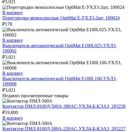
₽
3,021
В корзину
Перегородки межполюсные OptiMat E-УХЛ3-2шт, 100024
₽
178
В корзину
Выключатель автоматический OptiMat E100L025-УХЛ3,
100002
₽
3,021
В корзину
Выключатель автоматический OptiMat E100L100-УХЛ3,
100008
₽
3,021
Недавно просмотренные товары
Контактор ПМЛ-8100Д-500А-380AC-УХЛ4-Б-КЭАЗ, 283228
₽
19,800
В корзину
Контактор ПМЛ-8100Д-500А-220AC-УХЛ4-Б-КЭАЗ, 283227