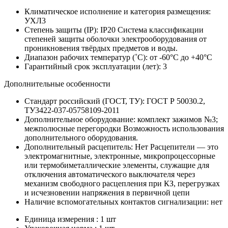
Климатическое исполнение и категория размещения:
УХЛ3
Степень защиты (IP):
IP20
Система классификации
степеней защиты оболочки электрооборудования от
проникновения твёрдых предметов и воды.
Диапазон рабочих температур (˚С):
от -60°С до +40°С
Гарантийный срок эксплуатации (лет):
3
Дополнительные особенности
Стандарт российский (ГОСТ, ТУ):
ГОСТ Р 50030.2,
ТУ3422-037-05758109-2011
Дополнительное оборудование:
комплект зажимов №3;
межполюсные перегородки
Возможность использования
дополнительного оборудования.
Дополнительный расцепитель:
Нет
Расцепители — это
электромагнитные, электронные, микропроцессорные
или термобиметаллические элементы, служащие для
отключения автоматического выключателя через
механизм свободного расцепления при КЗ, перегрузках
и исчезновении напряжения в первичной цепи
Наличие вспомогательных контактов сигнализации:
нет
Единица измерения : 1 шт