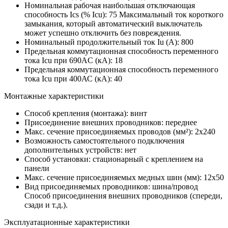
Номинальная рабочая наибольшая отключающая
способность Ics (% Icu):
75
Максимальный ток короткого
замыкания, который автоматический выключатель
может успешно отключить без повреждения.
Номинальный продолжительный ток Iu (А):
800
Предельная коммутационная способность переменного
тока Icu при 690AC (кА):
18
Предельная коммутационная способность переменного
тока Icu при 400АС (кА):
40
Монтажные характеристики
Способ крепления (монтажа):
винт
Присоединение внешних проводников:
переднее
Макс. сечение присоединяемых проводов (мм²):
2х240
Возможность самостоятельного подключения
дополнительных устройств:
нет
Способ установки:
стационарный с креплением на
панели
Макс. сечение присоединяемых медных шин (мм):
12х50
Вид присоединяемых проводников:
шина/провод
Способ присоединения внешних проводников (спереди,
сзади и т.д.).
Эксплуатационные характеристики