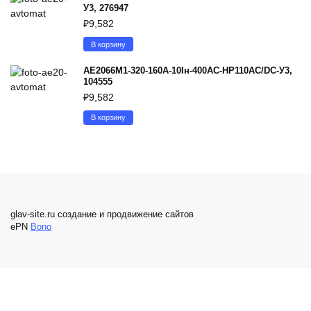
У3, 276947
₽
9,582
В корзину
АЕ2066М1-320-160А-10Iн-400AC-НР110AC/DC-У3,
104555
₽
9,582
В корзину
glav-site.ru создание и продвижение сайтов
ePN
Bono