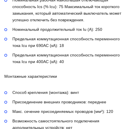
Номинальная рабочая наибольшая отключающая
способность Ics (% Icu):
75
Максимальный ток короткого
замыкания, который автоматический выключатель может
успешно отключить без повреждения.
Номинальный продолжительный ток Iu (А):
250
Предельная коммутационная способность переменного
тока Icu при 690AC (кА):
18
Предельная коммутационная способность переменного
тока Icu при 400АС (кА):
40
Монтажные характеристики
Способ крепления (монтажа):
винт
Присоединение внешних проводников:
переднее
Макс. сечение присоединяемых проводов (мм²):
120
Возможность самостоятельного подключения
дополнительных устройств:
нет