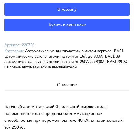
автоматический
В корзину
ВА51-
39-
341210-
Купить в один клик
250А-1250-
690AC-
НР400AC-
Артикул:
220753
УХЛ3-
Категория:
Автоматические выключатели в литом корпусе
,
ВА51
КЭАЗ,
автоматические выключатели на токи от 16А до 800А
,
ВА51-39
220753
автоматические выключатели на токи от 250А до 800А
,
ВА51-39-34
,
Силовые автоматические выключатели
Описание
Блочный автоматический 3 полюсный выключатель
переменного тока с предельной коммутационной
способностью при переменном токе 40 кА на номинальный
ток 250 А .