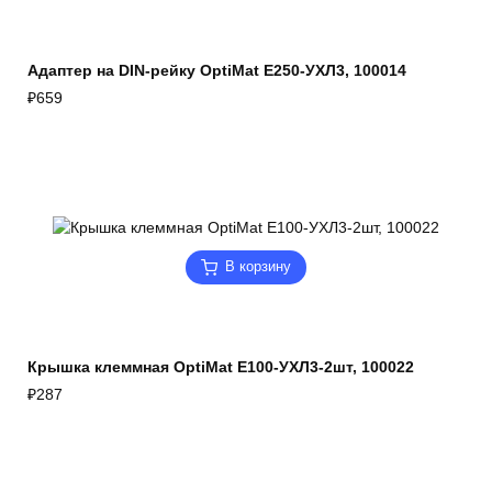
Адаптер на DIN-рейку OptiMat E250-УХЛ3, 100014
₽
659
В корзину
Крышка клеммная OptiMat E100-УХЛ3-2шт, 100022
₽
287