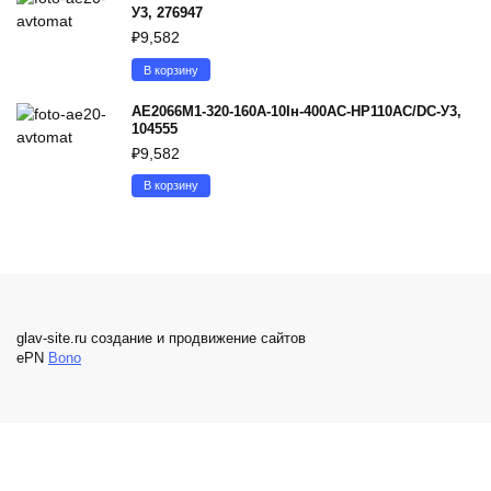
У3, 276947
₽
9,582
В корзину
АЕ2066М1-320-160А-10Iн-400AC-НР110AC/DC-У3,
104555
₽
9,582
В корзину
glav-site.ru создание и продвижение сайтов
ePN
Bono