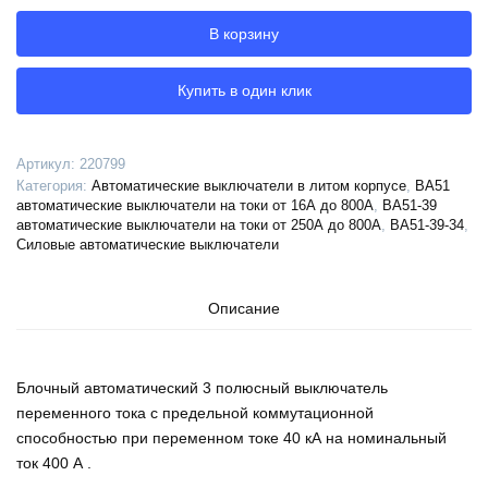
автоматический
В корзину
ВА51-
39-
341210-
Купить в один клик
400А-4000-
690AC-
НР127AC-
Артикул:
220799
УХЛ3-
Категория:
Автоматические выключатели в литом корпусе
,
ВА51
КЭАЗ,
автоматические выключатели на токи от 16А до 800А
,
ВА51-39
220799
автоматические выключатели на токи от 250А до 800А
,
ВА51-39-34
,
Силовые автоматические выключатели
Описание
Блочный автоматический 3 полюсный выключатель
переменного тока с предельной коммутационной
способностью при переменном токе 40 кА на номинальный
ток 400 А .