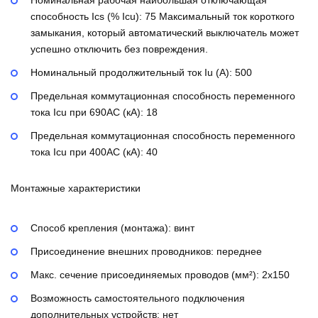
Номинальная рабочая наибольшая отключающая
способность Ics (% Icu):
75
Максимальный ток короткого
замыкания, который автоматический выключатель может
успешно отключить без повреждения.
Номинальный продолжительный ток Iu (А):
500
Предельная коммутационная способность переменного
тока Icu при 690AC (кА):
18
Предельная коммутационная способность переменного
тока Icu при 400АС (кА):
40
Монтажные характеристики
Способ крепления (монтажа):
винт
Присоединение внешних проводников:
переднее
Макс. сечение присоединяемых проводов (мм²):
2х150
Возможность самостоятельного подключения
дополнительных устройств:
нет