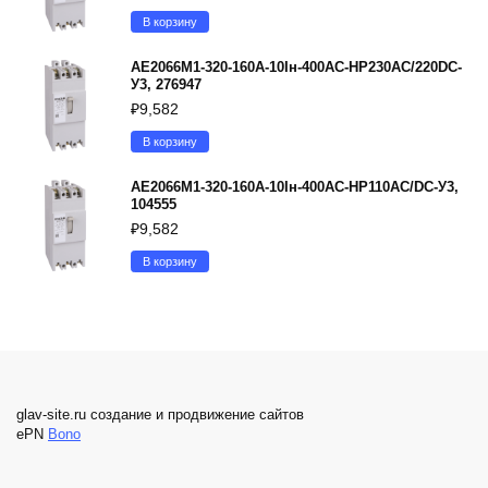
В корзину
АЕ2066М1-320-160А-10Iн-400AC-НР230AC/220DC-
У3, 276947
₽
9,582
В корзину
АЕ2066М1-320-160А-10Iн-400AC-НР110AC/DC-У3,
104555
₽
9,582
В корзину
glav-site.ru создание и продвижение сайтов
ePN
Bono