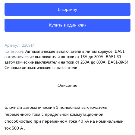
автоматический
В корзину
ВА51-
39-
341210-
Купить в один клик
500А-5000-
690AC-
НР400AC-
Артикул:
220914
УХЛ3-
Категория:
Автоматические выключатели в литом корпусе
,
ВА51
КЭАЗ,
автоматические выключатели на токи от 16А до 800А
,
ВА51-39
220914
автоматические выключатели на токи от 250А до 800А
,
ВА51-39-34
,
Силовые автоматические выключатели
Описание
Блочный автоматический 3 полюсный выключатель
переменного тока с предельной коммутационной
способностью при переменном токе 40 кА на номинальный
ток 500 А .