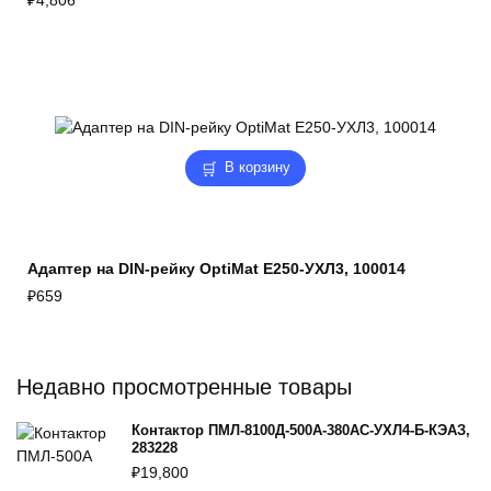
В корзину
Адаптер на DIN-рейку OptiMat E250-УХЛ3, 100014
₽
659
Недавно просмотренные товары
Контактор ПМЛ-8100Д-500А-380AC-УХЛ4-Б-КЭАЗ,
283228
₽
19,800