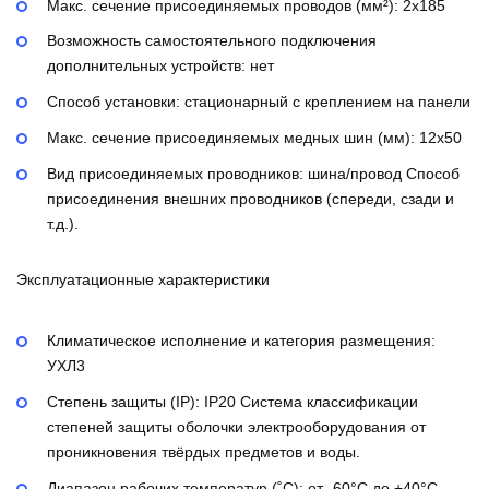
Макс. сечение присоединяемых проводов (мм²):
2х185
Возможность самостоятельного подключения
дополнительных устройств:
нет
Способ установки:
стационарный с креплением на панели
Макс. сечение присоединяемых медных шин (мм):
12х50
Вид присоединяемых проводников:
шина/провод
Способ
присоединения внешних проводников (спереди, сзади и
т.д.).
Эксплуатационные характеристики
Климатическое исполнение и категория размещения:
УХЛ3
Степень защиты (IP):
IP20
Система классификации
степеней защиты оболочки электрооборудования от
проникновения твёрдых предметов и воды.
Диапазон рабочих температур (˚С):
от -60°С до +40°С