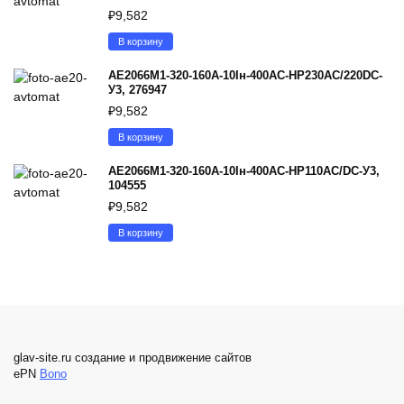
₽
9,582
В корзину
АЕ2066М1-320-160А-10Iн-400AC-НР230AC/220DC-
У3, 276947
₽
9,582
В корзину
АЕ2066М1-320-160А-10Iн-400AC-НР110AC/DC-У3,
104555
₽
9,582
В корзину
glav-site.ru создание и продвижение сайтов
ePN
Bono