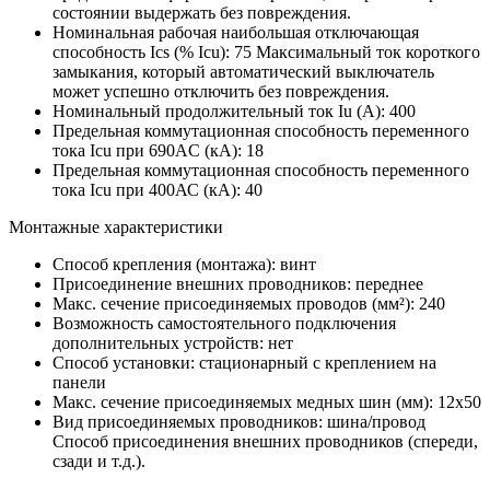
состоянии выдержать без повреждения.
Номинальная рабочая наибольшая отключающая
способность Ics (% Icu):
75
Максимальный ток короткого
замыкания, который автоматический выключатель
может успешно отключить без повреждения.
Номинальный продолжительный ток Iu (А):
400
Предельная коммутационная способность переменного
тока Icu при 690AC (кА):
18
Предельная коммутационная способность переменного
тока Icu при 400АС (кА):
40
Монтажные характеристики
Способ крепления (монтажа):
винт
Присоединение внешних проводников:
переднее
Макс. сечение присоединяемых проводов (мм²):
240
Возможность самостоятельного подключения
дополнительных устройств:
нет
Способ установки:
стационарный с креплением на
панели
Макс. сечение присоединяемых медных шин (мм):
12х50
Вид присоединяемых проводников:
шина/провод
Способ присоединения внешних проводников (спереди,
сзади и т.д.).