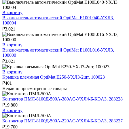
В корзину
Выключатель автоматический OptiMat E100L040-УХЛ3,
100004
₽
3,021
В корзину
Выключатель автоматический OptiMat E100L016-УХЛ3,
100000
₽
3,021
В корзину
Крышка клеммная OptiMat E250-УХЛ3-2шт, 100023
₽
401
Недавно просмотренные товары
Контактор ПМЛ-8100Д-500А-380AC-УХЛ4-Б-КЭАЗ, 283228
₽
19,800
В корзину
Контактор ПМЛ-8100Д-500А-220AC-УХЛ4-Б-КЭАЗ, 283227
₽
19,700