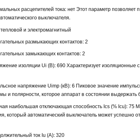
мальных расцепителей тока:
нет
Этот параметр позволяет 
автоматического выключателя.
:
тепловой и электромагнитный
огательных размыкающих контактов:
2
огательных замыкающих контактов:
2
жение изоляции Ui (В):
690
Характеризует изоляционные 
льсное напряжение Uimp (кВ):
6
Пиковое значение импульс
ы и полярности, которое аппарат в состоянии выдержать 
ая наибольшая отключающая способность Ics (% Icu):
75
М
ия, который автоматический выключатель может успешно от
лжительный ток Iu (А):
320