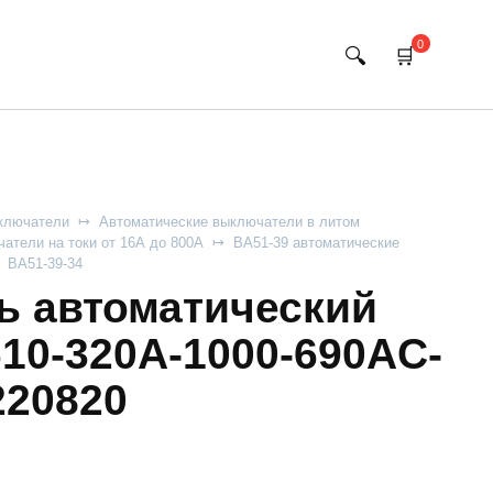
0
ключатели
Автоматические выключатели в литом
атели на токи от 16А до 800А
ВА51-39 автоматические
ВА51-39-34
 автоматический
10-320А-1000-690AC-
220820