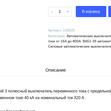
Количество
В корзину
Выключатель
автоматический
ВА51-
Артикул:
220820
39-
Категория:
Автоматические выключате
344610-
токи от 16А до 800А
,
ВА51-39 автомат
320А-1000-
Силовые автоматические выключател
690AC-
УХЛ3-
КЭАЗ,
220820
Описание
ий 3 полюсный выключатель переменного тока с предельно
менном токе 40 кА на номинальный ток 320 А .