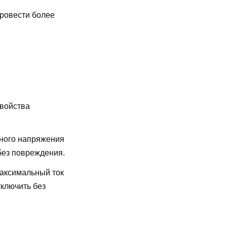
провести более
свойства
ного напряжения
без повреждения.
аксимальный ток
ключить без