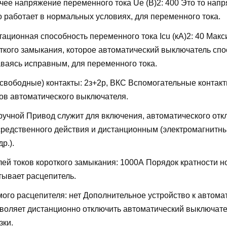
ее напряжение переменного тока Ue (В)2:
400
Это то напр
о работает в нормальных условиях, для переменного тока.
ационная способность переменного тока Icu (кА)2:
40
Макс
откого замыкания, которое автоматический выключатель сп
аваясь исправным, для переменного тока.
свободные) контакты:
2з+2р, ВКС
Вспомогательные контакт
ов автоматического выключателя.
ручной
Привод служит для включения, автоматического отк
редственного действия и дистанционным (электромагнитн
р.).
лей токов короткого замыкания:
1000А
Порядок кратности н
тывает расцепитель.
мого расцепителя:
нет
Дополнительное устройство к автома
воляет дистанционно отключить автоматический выключате
зки.