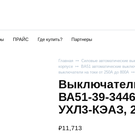
ры
ПРАЙС
Где купить?
Партнеры
Главная
Силовые автоматические вы
корпусе
ВА51 автоматические выключ
выключатели на токи от 250А до 800А
Выключатель
ВА51-39-3446
УХЛ3-КЭАЗ, 
₽
11,713