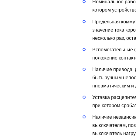
Номинальное рабоч
котором устройств
Предельная коммут
значение тока кор
несколько раз, ост
Вспомогательные (
положение контакт
Наличие привода:
быть ручным непос
пневматическим и д
Уставка расцепите
при котором сраба
Наличие независи
выключателям, поз
выключатель нагру