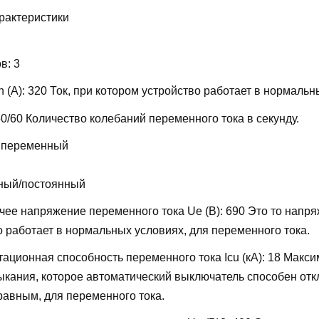
рактеристики
ов:
3
 (А):
320
Ток, при котором устройство работает в нормальн
50/60
Количество колебаний переменного тока в секунду.
 переменный
ный/постоянный
ее напряжение переменного тока Ue (В):
690
Это то напря
о работает в нормальных условиях, для переменного тока.
ационная способность переменного тока Icu (кА):
18
Макси
мыкания, которое автоматический выключатель способен отк
равным, для переменного тока.