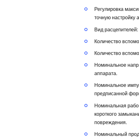
Регулировка макси
точную настройку 
Вид расцепителей
Количество вспом
Количество вспом
Номинальное напря
аппарата.
Номинальное импу
предписанной форм
Номинальная рабоч
короткого замыкан
повреждения.
Номинальный продо