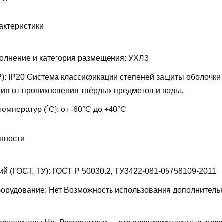
актеристики
олнение и категория размещения:
УХЛ3
P):
IP20
Система классификации степеней защиты оболочки
ия от проникновения твёрдых предметов и воды.
температур (˚С):
от -60°С до +40°С
нности
ий (ГОСТ, ТУ):
ГОСТ Р 50030.2, ТУ3422-081-05758109-2011
борудование:
Нет
Возможность использования дополнитель