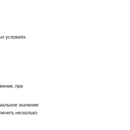
ых условиях.
жение, при
мальное значение
лючить несколько