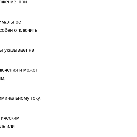
яжение, при
имальное
особен отключить
ы указывает на
лючения и может
ым,
оминальному току,
тическим
ль или