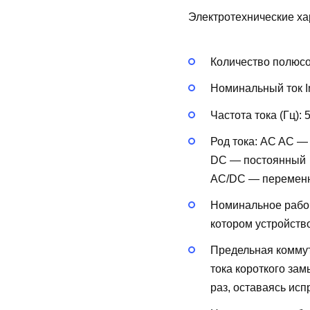
Электротехнические ха
Количество полюс
Номинальный ток In
Частота тока (Гц):
Род тока:
AC
AC —
DC — постоянный
AC/DC — перемен
Номинальное рабоч
котором устройств
Предельная коммут
тока короткого за
раз, оставаясь исп