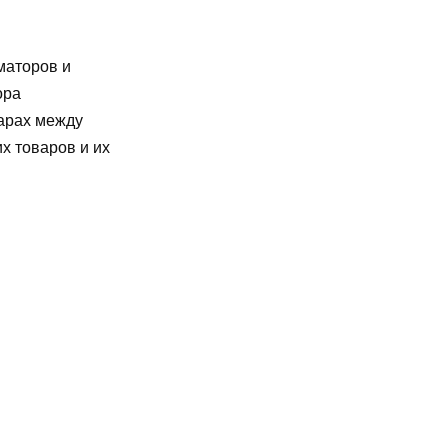
маторов и
ора
варах между
х товаров и их