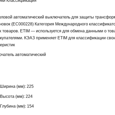
ики Классификация
ловой автоматический выключатель для защиты трансфор
новок (EC000228)
Категория Международного классификат
х товаров. ETIM — используется для обмена данными о то
купателями. КЭАЗ применяет ETIM для классификации свои
теристик
чатель автоматический
 Ширина (мм):
225
 Высота (мм):
224
 Глубина (мм):
154