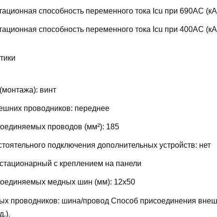
ационная способность переменного тока Icu при 690AC (кА
ационная способность переменного тока Icu при 400АС (кА
тики
(монтажа):
винт
ешних проводников:
переднее
соединяемых проводов (мм²):
185
тоятельного подключения дополнительных устройств:
нет
стационарный с креплением на панели
соединяемых медных шин (мм):
12х50
ых проводников:
шина/провод
Способ присоединения внеш
д.).