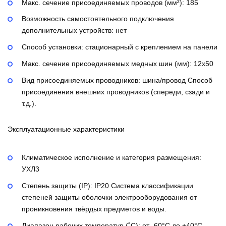
Макс. сечение присоединяемых проводов (мм²):
185
Возможность самостоятельного подключения
дополнительных устройств:
нет
Способ установки:
стационарный с креплением на панели
Макс. сечение присоединяемых медных шин (мм):
12х50
Вид присоединяемых проводников:
шина/провод
Способ
присоединения внешних проводников (спереди, сзади и
т.д.).
Эксплуатационные характеристики
Климатическое исполнение и категория размещения:
УХЛ3
Степень защиты (IP):
IP20
Система классификации
степеней защиты оболочки электрооборудования от
проникновения твёрдых предметов и воды.
Диапазон рабочих температур (˚С):
от -60°С до +40°С