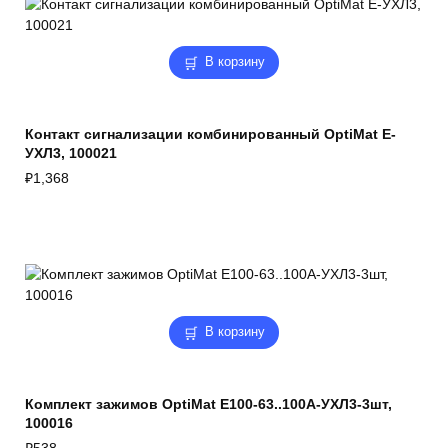
В корзину
Контакт сигнализации комбинированный OptiMat E-
УХЛ3, 100021
₽
1,368
В корзину
Комплект зажимов OptiMat E100-63..100А-УХЛ3-3шт,
100016
₽
538