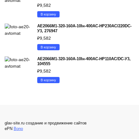
₽
9,582
В корзину
АЕ2066М1-320-160А-10Iн-400AC-НР230AC/220DC-
У3, 276947
₽
9,582
В корзину
АЕ2066М1-320-160А-10Iн-400AC-НР110AC/DC-У3,
104555
₽
9,582
В корзину
glav-site.ru создание и продвижение сайтов
ePN
Bono