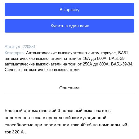
автоматический
В корзину
ВА51-
39-
344710-
Купить в один клик
320А-1000-
690AC-
НР230AC/220DC-
Артикул:
220881
УХЛ3-
Категория:
Автоматические выключатели в литом корпусе
,
ВА51
КЭАЗ,
автоматические выключатели на токи от 16А до 800А
,
ВА51-39
220881
автоматические выключатели на токи от 250А до 800А
,
ВА51-39-34
,
Силовые автоматические выключатели
Описание
Блочный автоматический 3 полюсный выключатель
переменного тока с предельной коммутационной
способностью при переменном токе 40 кА на номинальный
ток 320 А .