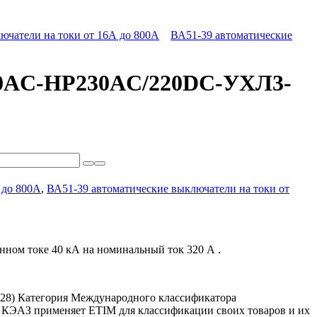
ючатели на токи от 16А до 800А
ВА51-39 автоматические
690AC-НР230AC/220DC-УХЛ3-
 до 800А
,
ВА51-39 автоматические выключатели на токи от
ном токе 40 кА на номинальный ток 320 А .
228)
Категория Международного классификатора
. КЭАЗ применяет ETIM для классификации своих товаров и их