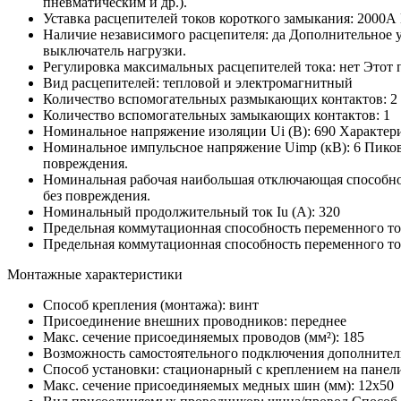
пневматическим и др.).
Уставка расцепителей токов короткого замыкания:
2000А
Наличие независимого расцепителя:
да
Дополнительное у
выключатель нагрузки.
Регулировка максимальных расцепителей тока:
нет
Этот 
Вид расцепителей:
тепловой и электромагнитный
Количество вспомогательных размыкающих контактов:
2
Количество вспомогательных замыкающих контактов:
1
Номинальное напряжение изоляции Ui (В):
690
Характери
Номинальное импульсное напряжение Uimp (кВ):
6
Пиков
повреждения.
Номинальная рабочая наибольшая отключающая способност
без повреждения.
Номинальный продолжительный ток Iu (А):
320
Предельная коммутационная способность переменного то
Предельная коммутационная способность переменного то
Монтажные характеристики
Способ крепления (монтажа):
винт
Присоединение внешних проводников:
переднее
Макс. сечение присоединяемых проводов (мм²):
185
Возможность самостоятельного подключения дополнител
Способ установки:
стационарный с креплением на панел
Макс. сечение присоединяемых медных шин (мм):
12х50