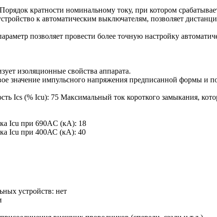
Порядок кратности номинальному току, при котором срабатывае
стройство к автоматическим выключателям, позволяет дистанц
параметр позволяет провести более точную настройку автоматич
зует изоляционные свойства аппарата.
ое значение импульсного напряжения предписанной формы и пол
ь Ics (% Icu):
75
Максимальный ток короткого замыкания, кот
ка Icu при 690AC (кА):
18
ка Icu при 400АС (кА):
40
ьных устройств:
нет
и