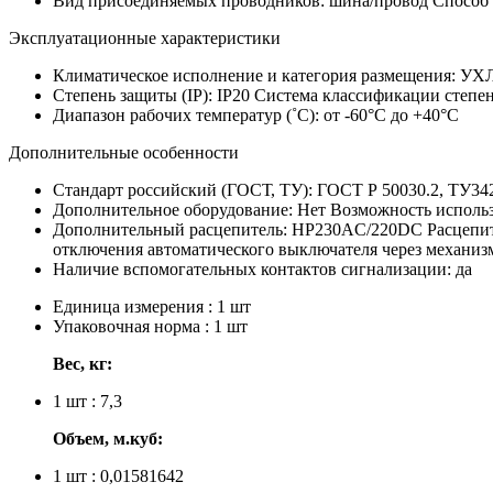
Вид присоединяемых проводников:
шина/провод
Способ 
Эксплуатационные характеристики
Климатическое исполнение и категория размещения:
УХ
Степень защиты (IP):
IP20
Система классификации степен
Диапазон рабочих температур (˚С):
от -60°С до +40°С
Дополнительные особенности
Стандарт российский (ГОСТ, ТУ):
ГОСТ Р 50030.2, ТУ34
Дополнительное оборудование:
Нет
Возможность использ
Дополнительный расцепитель:
НР230AC/220DC
Расцепи
отключения автоматического выключателя через механиз
Наличие вспомогательных контактов сигнализации:
да
Единица измерения : 1 шт
Упаковочная норма : 1 шт
Вес, кг:
1 шт : 7,3
Объем, м.куб:
1 шт : 0,01581642