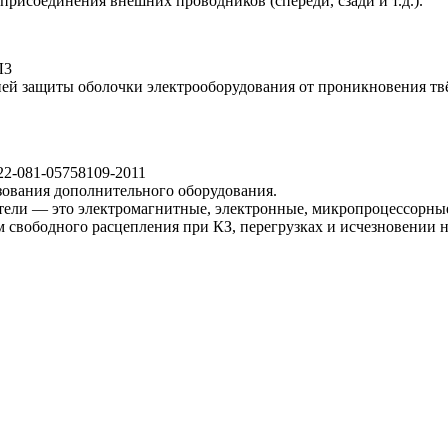
присоединения внешних проводников (спереди, сзади и т.д.).
Л3
ей защиты оболочки электрооборудования от проникновения тв
22-081-05758109-2011
ования дополнительного оборудования.
тели — это электромагнитные, электронные, микропроцессорны
м свободного расцепления при КЗ, перегрузках и исчезновении 