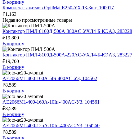
В корзину
Комплект зажимов OptiMat E250-УХЛ3-3шт, 100017
₽
1,163
Недавно просмотренные товары
Контактор ПМЛ-8100Д-500А-380AC-УХЛ4-Б-КЭАЗ, 283228
₽
19,800
В корзину
Контактор ПМЛ-8100Д-500А-220AC-УХЛ4-Б-КЭАЗ, 283227
₽
19,700
В корзину
АЕ2066М1-400-160А-5Iн-400AC-У3, 104562
₽
8,589
В корзину
АЕ2066М1-400-160А-10Iн-400AC-У3, 104561
₽
8,589
В корзину
АЕ2066М1-400-125А-10Iн-400AC-У3, 104560
₽
8,589
В корзину