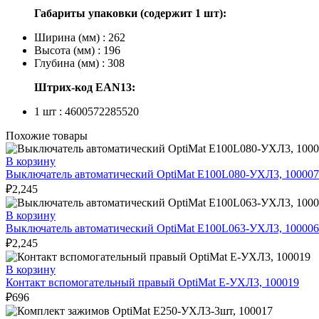
Габариты упаковки (содержит 1 шт):
Ширина (мм) : 262
Высота (мм) : 196
Глубина (мм) : 308
Штрих-код EAN13:
1 шт : 4600572285520
Похожие товары
В корзину
Выключатель автоматический OptiMat E100L080-УХЛ3, 100007
₽
2,245
В корзину
Выключатель автоматический OptiMat E100L063-УХЛ3, 100006
₽
2,245
В корзину
Контакт вспомогательный правый OptiMat E-УХЛ3, 100019
₽
696