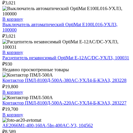
₽
3,021
В корзину
Выключатель автоматический OptiMat E100L016-УХЛ3,
100000
₽
3,021
В корзину
Расцепитель независимый OptiMat E-12AC/DC-УХЛ3, 100031
₽
930
Недавно просмотренные товары
Контактор ПМЛ-8100Д-500А-380AC-УХЛ4-Б-КЭАЗ, 283228
₽
19,800
В корзину
Контактор ПМЛ-8100Д-500А-220AC-УХЛ4-Б-КЭАЗ, 283227
₽
19,700
В корзину
АЕ2066М1-400-160А-5Iн-400AC-У3, 104562
₽
8,589