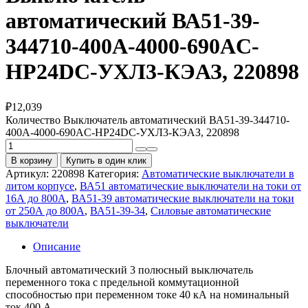
автоматический ВА51-39-
344710-400А-4000-690AC-
НР24DC-УХЛ3-КЭАЗ, 220898
₽
12,039
Количество Выключатель автоматический ВА51-39-344710-
400А-4000-690AC-НР24DC-УХЛ3-КЭАЗ, 220898
В корзину
Купить в один клик
Артикул:
220898
Категория:
Автоматические выключатели в
литом корпусе
,
ВА51 автоматические выключатели на токи от
16А до 800А
,
ВА51-39 автоматические выключатели на токи
от 250А до 800А
,
ВА51-39-34
,
Силовые автоматические
выключатели
Описание
Блочный автоматический 3 полюсный выключатель
переменного тока с предельной коммутационной
способностью при переменном токе 40 кА на номинальный
ток 400 А .