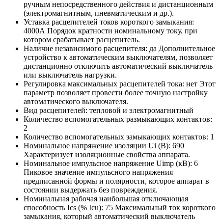
ручным непосредственного действия и дистанционным
(электромагнитным, пневматическим и др.).
Уставка расцепителей токов короткого замыкания:
4000А
Порядок кратности номинальному току, при
котором срабатывает расцепитель.
Наличие независимого расцепителя:
да
Дополнительное
устройство к автоматическим выключателям, позволяет
дистанционно отключить автоматический выключатель
или выключатель нагрузки.
Регулировка максимальных расцепителей тока:
нет
Этот
параметр позволяет провести более точную настройку
автоматического выключателя.
Вид расцепителей:
тепловой и электромагнитный
Количество вспомогательных размыкающих контактов:
2
Количество вспомогательных замыкающих контактов:
1
Номинальное напряжение изоляции Ui (В):
690
Характеризует изоляционные свойства аппарата.
Номинальное импульсное напряжение Uimp (кВ):
6
Пиковое значение импульсного напряжения
предписанной формы и полярности, которое аппарат в
состоянии выдержать без повреждения.
Номинальная рабочая наибольшая отключающая
способность Ics (% Icu):
75
Максимальный ток короткого
замыкания, который автоматический выключатель