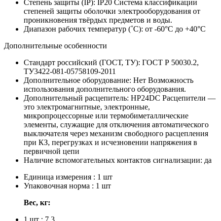
Степень защиты (IP):
IP20
Система классификации
степеней защиты оболочки электрооборудования от
проникновения твёрдых предметов и воды.
Диапазон рабочих температур (˚С):
от -60°С до +40°С
Дополнительные особенности
Стандарт российский (ГОСТ, ТУ):
ГОСТ Р 50030.2,
ТУ3422-081-05758109-2011
Дополнительное оборудование:
Нет
Возможность
использования дополнительного оборудования.
Дополнительный расцепитель:
НР24DC
Расцепители —
это электромагнитные, электронные,
микропроцессорные или термобиметаллические
элементы, служащие для отключения автоматического
выключателя через механизм свободного расцепления
при КЗ, перегрузках и исчезновении напряжения в
первичной цепи
Наличие вспомогательных контактов сигнализации:
да
Единица измерения : 1 шт
Упаковочная норма : 1 шт
Вес, кг:
1 шт : 7,3