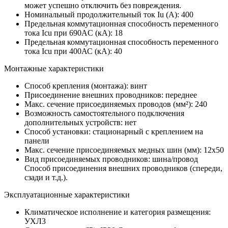
может успешно отключить без повреждения.
Номинальный продолжительный ток Iu (А):
400
Предельная коммутационная способность переменного
тока Icu при 690AC (кА):
18
Предельная коммутационная способность переменного
тока Icu при 400АС (кА):
40
Монтажные характеристики
Способ крепления (монтажа):
винт
Присоединение внешних проводников:
переднее
Макс. сечение присоединяемых проводов (мм²):
240
Возможность самостоятельного подключения
дополнительных устройств:
нет
Способ установки:
стационарный с креплением на
панели
Макс. сечение присоединяемых медных шин (мм):
12х50
Вид присоединяемых проводников:
шина/провод
Способ присоединения внешних проводников (спереди,
сзади и т.д.).
Эксплуатационные характеристики
Климатическое исполнение и категория размещения:
УХЛ3