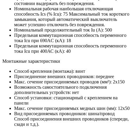
состоянии выдержать без повреждения.
Номинальная рабочая наибольшая отключающая
способность Ics (% Icu):
75
Максимальный ток короткого
замыкания, который автоматический выключатель
может успешно отключить без повреждения.
Номинальный продолжительный ток Iu (А):
500
Предельная коммутационная способность переменного
тока Icu при 690AC (кА):
18
Предельная коммутационная способность переменного
тока Icu при 400АС (кА):
40
Монтажные характеристики
Способ крепления (монтажа):
винт
Присоединение внешних проводников:
переднее
Макс. сечение присоединяемых проводов (мм²):
2х150
Возможность самостоятельного подключения
дополнительных устройств:
нет
Способ установки:
стационарный с креплением на
панели
Макс. сечение присоединяемых медных шин (мм):
12х50
Вид присоединяемых проводников:
шина/провод
Способ присоединения внешних проводников (спереди,
сзади и т.д.).