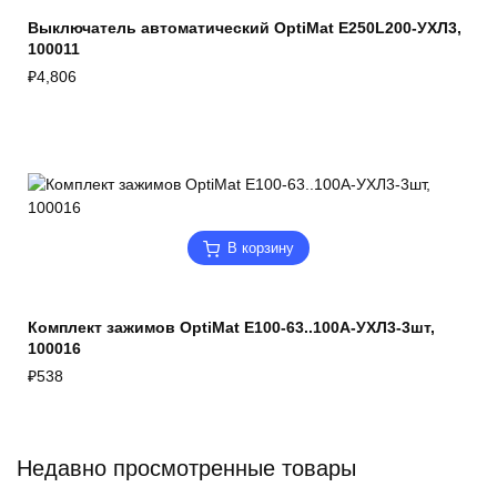
Выключатель автоматический OptiMat E250L200-УХЛ3,
100011
₽
4,806
В корзину
Комплект зажимов OptiMat E100-63..100А-УХЛ3-3шт,
100016
₽
538
Недавно просмотренные товары