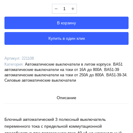
Количество
Выключатель
автоматический
В корзину
ВА51-
39-
344730-
Купить в один клик
630А-2500-
690AC-
НР230AC/220DC-
Артикул:
221108
ПЭ230AC-
Категория:
Автоматические выключатели в литом корпусе
,
ВА51
УХЛ3-
автоматические выключатели на токи от 16А до 800А
,
ВА51-39
КЭАЗ,
автоматические выключатели на токи от 250А до 800А
,
ВА51-39-34
,
Силовые автоматические выключатели
221108
Описание
Блочный автоматический 3 полюсный выключатель
переменного тока с предельной коммутационной
способностью при переменном токе 40 кА на номинальный