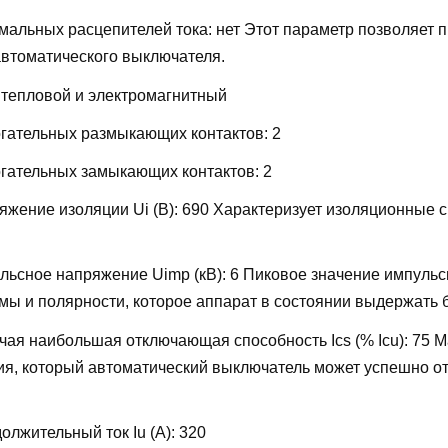
мальных расцепителей тока:
нет
Этот параметр позволяет 
автоматического выключателя.
:
тепловой и электромагнитный
огательных размыкающих контактов:
2
огательных замыкающих контактов:
2
жение изоляции Ui (В):
690
Характеризует изоляционные 
льсное напряжение Uimp (кВ):
6
Пиковое значение импульс
ы и полярности, которое аппарат в состоянии выдержать 
ая наибольшая отключающая способность Ics (% Icu):
75
М
ия, который автоматический выключатель может успешно от
лжительный ток Iu (А):
320