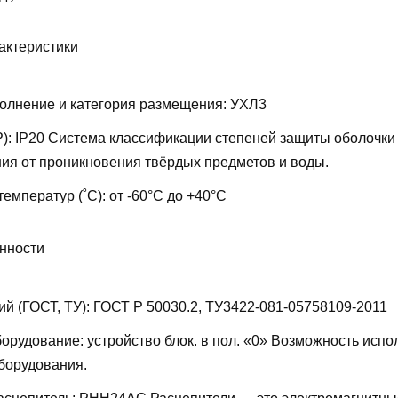
актеристики
олнение и категория размещения:
УХЛ3
P):
IP20
Система классификации степеней защиты оболочки
ия от проникновения твёрдых предметов и воды.
температур (˚С):
от -60°С до +40°С
нности
ий (ГОСТ, ТУ):
ГОСТ Р 50030.2, ТУ3422-081-05758109-2011
борудование:
устройство блок. в пол. «0»
Возможность испо
борудования.