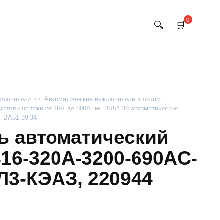
0
ключатели
Автоматические выключатели в литом
атели на токи от 16А до 800А
ВА51-39 автоматические
ВА51-39-34
 автоматический
16-320А-3200-690AC-
3-КЭАЗ, 220944