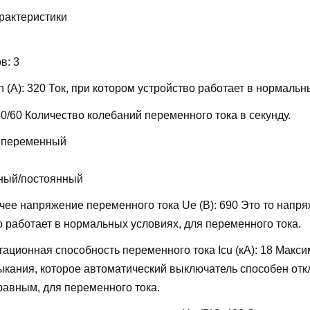
рактеристики
ов:
3
 (А):
320
Ток, при котором устройство работает в нормальн
50/60
Количество колебаний переменного тока в секунду.
 переменный
ный/постоянный
ее напряжение переменного тока Ue (В):
690
Это то напря
о работает в нормальных условиях, для переменного тока.
ационная способность переменного тока Icu (кА):
18
Макси
мыкания, которое автоматический выключатель способен отк
равным, для переменного тока.