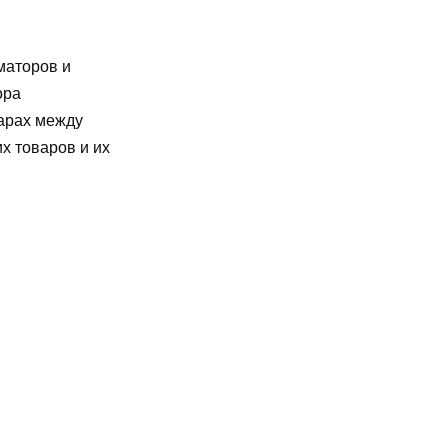
маторов и
ора
варах между
х товаров и их