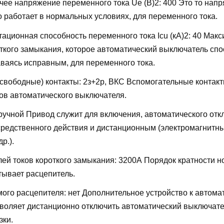
ее напряжение переменного тока Ue (В)2:
400
Это то напр
о работает в нормальных условиях, для переменного тока.
ационная способность переменного тока Icu (кА)2:
40
Макс
откого замыкания, которое автоматический выключатель сп
аваясь исправным, для переменного тока.
свободные) контакты:
2з+2р, ВКС
Вспомогательные контакт
ов автоматического выключателя.
ручной
Привод служит для включения, автоматического отк
редственного действия и дистанционным (электромагнитн
р.).
лей токов короткого замыкания:
3200А
Порядок кратности н
тывает расцепитель.
мого расцепителя:
нет
Дополнительное устройство к автома
воляет дистанционно отключить автоматический выключате
зки.