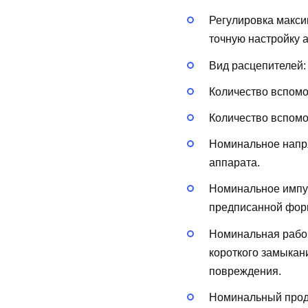
Регулировка макси
точную настройку 
Вид расцепителей
Количество вспом
Количество вспом
Номинальное напря
аппарата.
Номинальное импу
предписанной форм
Номинальная рабоч
короткого замыкан
повреждения.
Номинальный продо