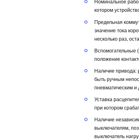
Номинальное рабоч
котором устройств
Предельная коммут
значение тока кор
несколько раз, ост
Вспомогательные (
положение контакт
Наличие привода:
быть ручным непос
пневматическим и д
Уставка расцепите
при котором сраба
Наличие независи
выключателям, поз
выключатель нагру