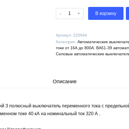
Количество
В корзину
Выключатель
автоматический
ВА51-
Артикул:
220944
39-
Категория:
Автоматические выключате
345416-
токи от 16А до 800А
,
ВА51-39 автомат
320А-3200-
Силовые автоматические выключател
690AC-
РНН24AC-
УХЛ3-
КЭАЗ,
Описание
220944
ий 3 полюсный выключатель переменного тока с предельно
менном токе 40 кА на номинальный ток 320 А .