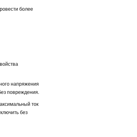
провести более
свойства
ного напряжения
без повреждения.
аксимальный ток
ключить без