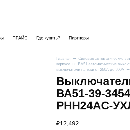
ры
ПРАЙС
Где купить?
Партнеры
Главная
Силовые автоматические вы
корпусе
ВА51 автоматические выключ
выключатели на токи от 250А до 800А
Выключатель
ВА51-39-3454
РНН24AC-УХЛ
₽
12,492