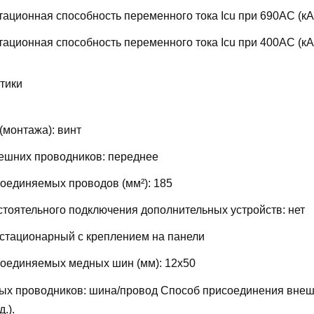
ационная способность переменного тока Icu при 690AC (кА
ационная способность переменного тока Icu при 400АС (кА
тики
(монтажа):
винт
ешних проводников:
переднее
соединяемых проводов (мм²):
185
тоятельного подключения дополнительных устройств:
нет
стационарный с креплением на панели
соединяемых медных шин (мм):
12х50
ых проводников:
шина/провод
Способ присоединения внеш
д.).