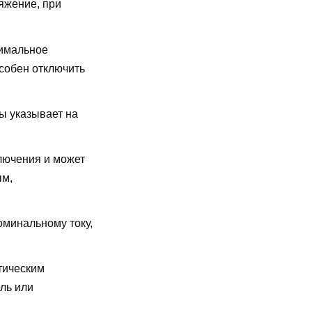
яжение, при
имальное
особен отключить
ы указывает на
лючения и может
ым,
оминальному току,
тическим
ль или