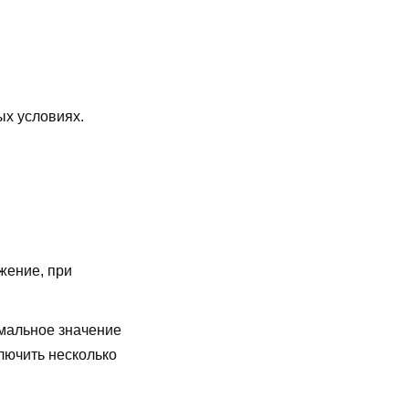
ых условиях.
жение, при
мальное значение
лючить несколько