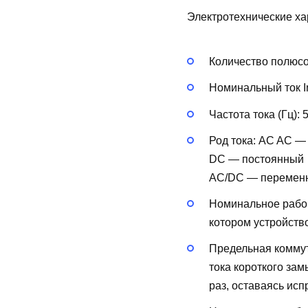
Электротехнические ха
Количество полюс
Номинальный ток In
Частота тока (Гц):
Род тока:
AC
AC —
DC — постоянный
AC/DC — перемен
Номинальное рабоч
котором устройств
Предельная коммут
тока короткого за
раз, оставаясь исп