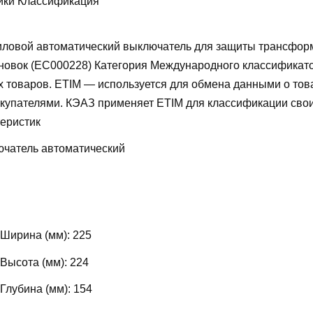
ики Классификация
ловой автоматический выключатель для защиты трансфор
новок (EC000228)
Категория Международного классификат
х товаров. ETIM — используется для обмена данными о то
купателями. КЭАЗ применяет ETIM для классификации свои
теристик
чатель автоматический
 Ширина (мм):
225
 Высота (мм):
224
 Глубина (мм):
154