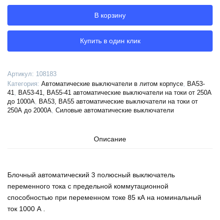
автоматический
В корзину
ВА53-
41-
331110-
Купить в один клик
1000А-690AC-
УХЛ3-
КЭАЗ,
Артикул:
108183
108183
Категория:
Автоматические выключатели в литом корпусе
,
ВА53-
41
,
ВА53-41, ВА55-41 автоматические выключатели на токи от 250А
до 1000А
,
ВА53, ВА55 автоматические выключатели на токи от
250А до 2000А
,
Силовые автоматические выключатели
Описание
Блочный автоматический 3 полюсный выключатель
переменного тока с предельной коммутационной
способностью при переменном токе 85 кА на номинальный
ток 1000 А .