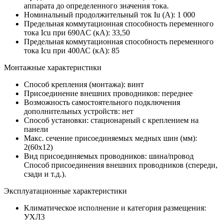
аппарата до определенного значения тока.
Номинальный продолжительный ток Iu (А):
1 000
Предельная коммутационная способность переменного
тока Icu при 690AC (кА):
33,50
Предельная коммутационная способность переменного
тока Icu при 400АС (кА):
85
Монтажные характеристики
Способ крепления (монтажа):
винт
Присоединение внешних проводников:
переднее
Возможность самостоятельного подключения
дополнительных устройств:
нет
Способ установки:
стационарный с креплением на
панели
Макс. сечение присоединяемых медных шин (мм):
2(60х12)
Вид присоединяемых проводников:
шина/провод
Способ присоединения внешних проводников (спереди,
сзади и т.д.).
Эксплуатационные характеристики
Климатическое исполнение и категория размещения:
УХЛ3