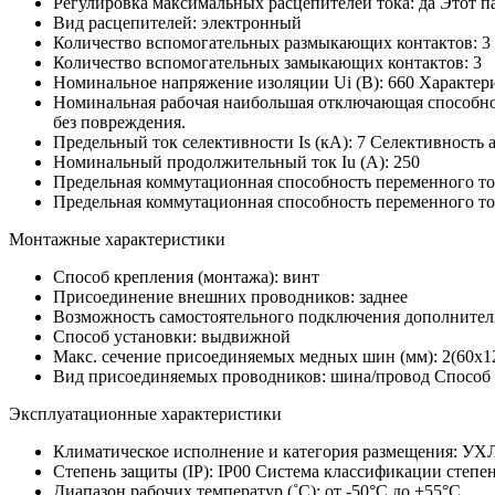
Регулировка максимальных расцепителей тока:
да
Этот п
Вид расцепителей:
электронный
Количество вспомогательных размыкающих контактов:
3
Количество вспомогательных замыкающих контактов:
3
Номинальное напряжение изоляции Ui (В):
660
Характери
Номинальная рабочая наибольшая отключающая способност
без повреждения.
Предельный ток селективности Is (кА):
7
Селективность а
Номинальный продолжительный ток Iu (А):
250
Предельная коммутационная способность переменного то
Предельная коммутационная способность переменного то
Монтажные характеристики
Способ крепления (монтажа):
винт
Присоединение внешних проводников:
заднее
Возможность самостоятельного подключения дополнител
Способ установки:
выдвижной
Макс. сечение присоединяемых медных шин (мм):
2(60х1
Вид присоединяемых проводников:
шина/провод
Способ 
Эксплуатационные характеристики
Климатическое исполнение и категория размещения:
УХ
Степень защиты (IP):
IP00
Система классификации степен
Диапазон рабочих температур (˚С):
от -50°С до +55°С