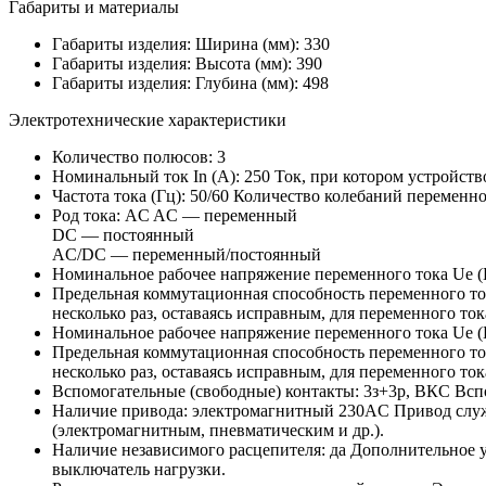
Габариты и материалы
Габариты изделия: Ширина (мм):
330
Габариты изделия: Высота (мм):
390
Габариты изделия: Глубина (мм):
498
Электротехнические характеристики
Количество полюсов:
3
Номинальный ток In (А):
250
Ток, при котором устройств
Частота тока (Гц):
50/60
Количество колебаний переменног
Род тока:
AC
AC — переменный
DC — постоянный
AC/DC — переменный/постоянный
Номинальное рабочее напряжение переменного тока Ue (
Предельная коммутационная способность переменного ток
несколько раз, оставаясь исправным, для переменного ток
Номинальное рабочее напряжение переменного тока Ue (
Предельная коммутационная способность переменного ток
несколько раз, оставаясь исправным, для переменного ток
Вспомогательные (свободные) контакты:
3з+3р, ВКС
Всп
Наличие привода:
электромагнитный 230AC
Привод служ
(электромагнитным, пневматическим и др.).
Наличие независимого расцепителя:
да
Дополнительное у
выключатель нагрузки.