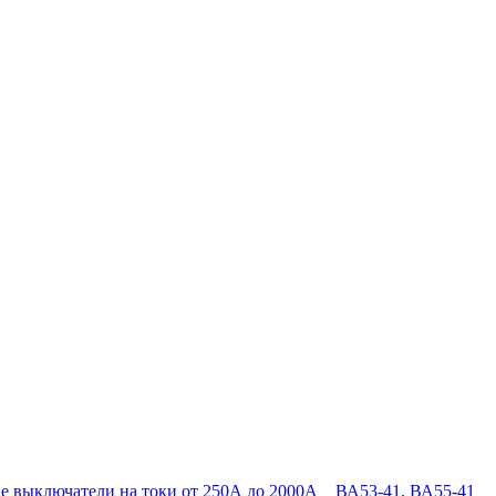
е выключатели на токи от 250А до 2000А
ВА53-41, ВА55-41