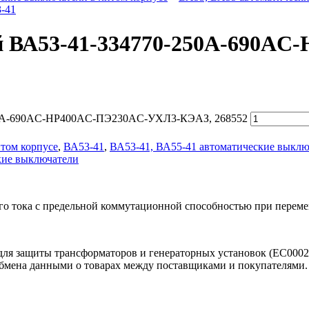
-41
й ВА53-41-334770-250А-690A
250А-690AC-НР400AC-ПЭ230AC-УХЛ3-КЭАЗ, 268552
том корпусе
,
ВА53-41
,
ВА53-41, ВА55-41 автоматические выклю
кие выключатели
 тока с предельной коммутационной способностью при перемен
для защиты трансформаторов и генераторных установок (EC000
обмена данными о товарах между поставщиками и покупателями