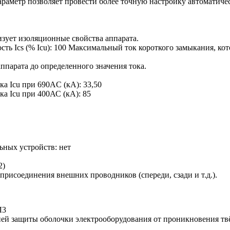
араметр позволяет провести более точную настройку автоматиче
зует изоляционные свойства аппарата.
ь Ics (% Icu):
100
Максимальный ток короткого замыкания, ко
ппарата до определенного значения тока.
ка Icu при 690AC (кА):
33,50
ка Icu при 400АС (кА):
85
ьных устройств:
нет
2)
присоединения внешних проводников (спереди, сзади и т.д.).
Л3
ей защиты оболочки электрооборудования от проникновения тв