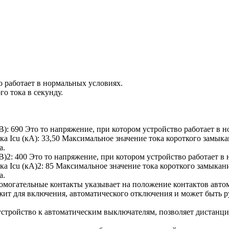
о работает в нормальных условиях.
о тока в секунду.
В):
690
Это то напряжение, при котором устройство работает в н
а Icu (кА):
33,50
Максимальное значение тока короткого замыка
а.
В)2:
400
Это то напряжение, при котором устройство работает в 
а Icu (кА)2:
85
Максимальное значение тока короткого замыкан
а.
омогательные контакты указывает на положение контактов авто
ит для включения, автоматического отключения и может быть 
стройство к автоматическим выключателям, позволяет дистанц