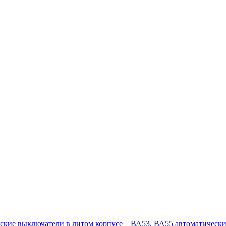
ские выключатели в литом корпусе
ВА53, ВА55 автоматически