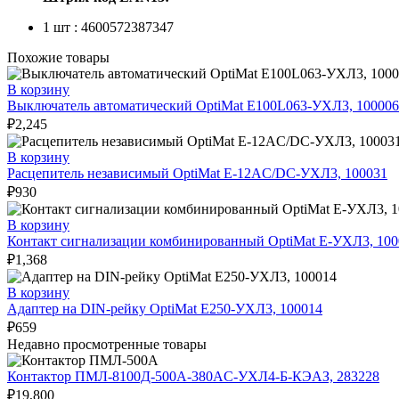
1 шт : 4600572387347
Похожие товары
В корзину
Выключатель автоматический OptiMat E100L063-УХЛ3, 100006
₽
2,245
В корзину
Расцепитель независимый OptiMat E-12AC/DC-УХЛ3, 100031
₽
930
В корзину
Контакт сигнализации комбинированный OptiMat E-УХЛ3, 100
₽
1,368
В корзину
Адаптер на DIN-рейку OptiMat E250-УХЛ3, 100014
₽
659
Недавно просмотренные товары
Контактор ПМЛ-8100Д-500А-380AC-УХЛ4-Б-КЭАЗ, 283228
₽
19,800