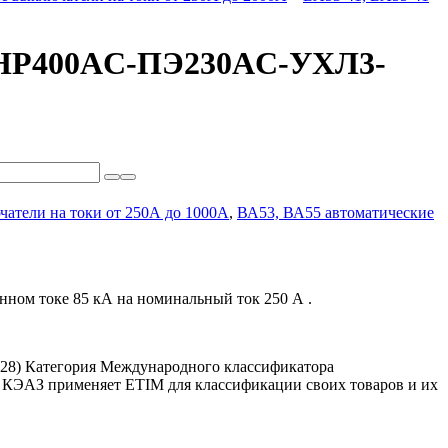
C-НР400AC-ПЭ230AC-УХЛ3-
чатели на токи от 250А до 1000А
,
ВА53, ВА55 автоматические
ном токе 85 кА на номинальный ток 250 А .
228)
Категория Международного классификатора
. КЭАЗ применяет ETIM для классификации своих товаров и их