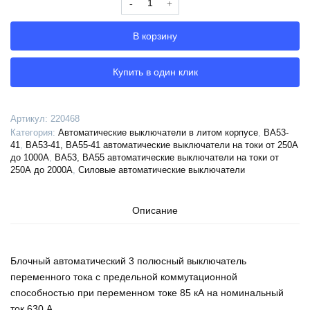
Выключатель
автоматический
В корзину
ВА53-
41-
340010-
Купить в один клик
630А-690AC-
УХЛ3-
КЭАЗ,
Артикул:
220468
220468
Категория:
Автоматические выключатели в литом корпусе
,
ВА53-
41
,
ВА53-41, ВА55-41 автоматические выключатели на токи от 250А
до 1000А
,
ВА53, ВА55 автоматические выключатели на токи от
250А до 2000А
,
Силовые автоматические выключатели
Описание
Блочный автоматический 3 полюсный выключатель
переменного тока с предельной коммутационной
способностью при переменном токе 85 кА на номинальный
ток 630 А .