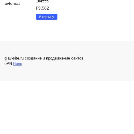
104555
₽
9,582
В корзину
glav-site.ru создание и продвижение сайтов
ePN
Bono