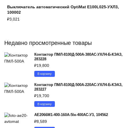
Выключатель автоматический OptiMat E100L025-УХЛ3,
100002
₽
3,021
Недавно просмотренные товары
Контактор ПМЛ-8100Д-500А-380AC-УХЛ4-Б-КЭАЗ,
283228
₽
19,800
В корзину
Контактор ПМЛ-8100Д-500А-220AC-УХЛ4-Б-КЭАЗ,
283227
₽
19,700
В корзину
АЕ2066М1-400-160А-5Iн-400AC-У3, 104562
₽
8,589