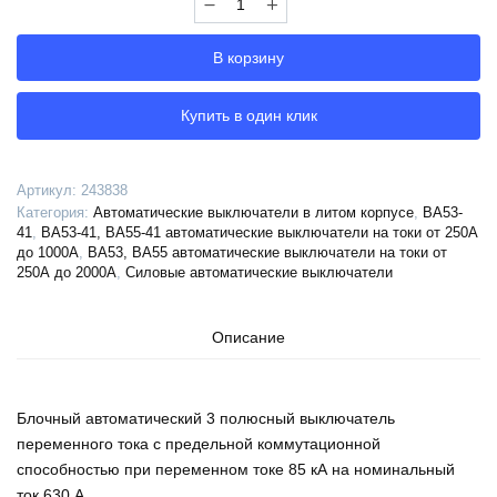
Выключатель
автоматический
В корзину
ВА53-
41-
340016-
Купить в один клик
630А-690AC-
УХЛ3-
КЭАЗ,
Артикул:
243838
243838
Категория:
Автоматические выключатели в литом корпусе
,
ВА53-
41
,
ВА53-41, ВА55-41 автоматические выключатели на токи от 250А
до 1000А
,
ВА53, ВА55 автоматические выключатели на токи от
250А до 2000А
,
Силовые автоматические выключатели
Описание
Блочный автоматический 3 полюсный выключатель
переменного тока с предельной коммутационной
способностью при переменном токе 85 кА на номинальный
ток 630 А .