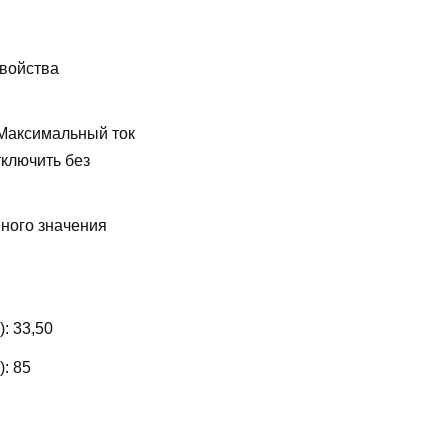
свойства
Максимальный ток
ключить без
ного значения
):
33,50
):
85