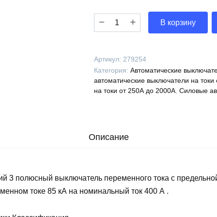
Количество
В корзину
Выключатель
автоматический
ВА53-
Артикул:
279254
41-
Категория:
Автоматические выключате
340050-
автоматические выключатели на токи 
400А-690AC-
на токи от 250А до 2000А
,
Силовые ав
УХЛ3-
КЭАЗ,
279254
Описание
ий 3 полюсный выключатель переменного тока с предельно
менном токе 85 кА на номинальный ток 400 А .