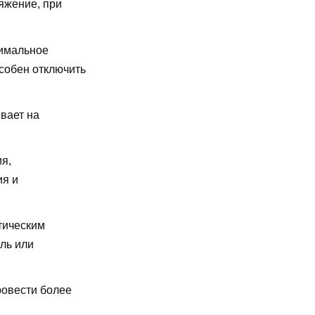
яжение, при
имальное
особен отключить
вает на
я,
ия и
тическим
ль или
ровести более