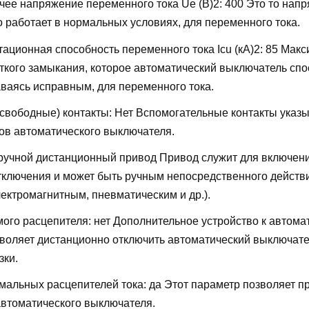
ее напряжение переменного тока Ue (В)2:
400
Это то напр
о работает в нормальных условиях, для переменного тока.
ационная способность переменного тока Icu (кА)2:
85
Макс
откого замыкания, которое автоматический выключатель сп
аваясь исправным, для переменного тока.
свободные) контакты:
Нет
Вспомогательные контакты указы
ов автоматического выключателя.
ручной дистанционный привод
Привод служит для включени
тключения и может быть ручным непосредственного действ
ектромагнитным, пневматическим и др.).
мого расцепителя:
нет
Дополнительное устройство к автома
воляет дистанционно отключить автоматический выключате
зки.
мальных расцепителей тока:
да
Этот параметр позволяет п
автоматического выключателя.