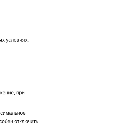
ых условиях.
жение, при
симальное
особен отключить