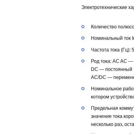
Электротехнические ха
Количество полюс
Номинальный ток In
Частота тока (Гц):
Род тока:
AC
AC —
DC — постоянный
AC/DC — перемен
Номинальное рабоч
котором устройств
Предельная коммут
значение тока кор
несколько раз, ост