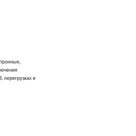
ктронные,
лючения
, перегрузках и