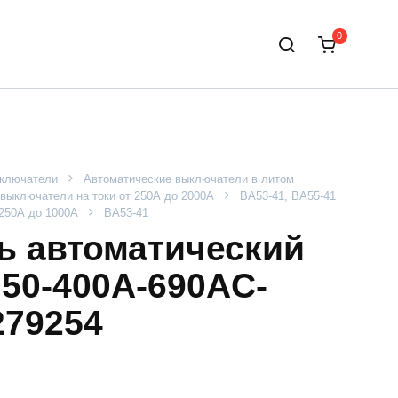
0
ыключатели
Автоматические выключатели в литом
выключатели на токи от 250А до 2000А
ВА53-41, ВА55-41
 250А до 1000А
ВА53-41
 автоматический
050-400А-690AC-
279254