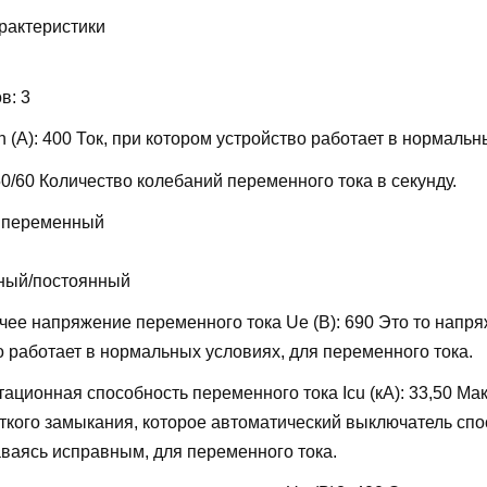
рактеристики
ов:
3
 (А):
400
Ток, при котором устройство работает в нормальн
50/60
Количество колебаний переменного тока в секунду.
 переменный
ный/постоянный
ее напряжение переменного тока Ue (В):
690
Это то напря
о работает в нормальных условиях, для переменного тока.
ационная способность переменного тока Icu (кА):
33,50
Мак
откого замыкания, которое автоматический выключатель сп
аваясь исправным, для переменного тока.