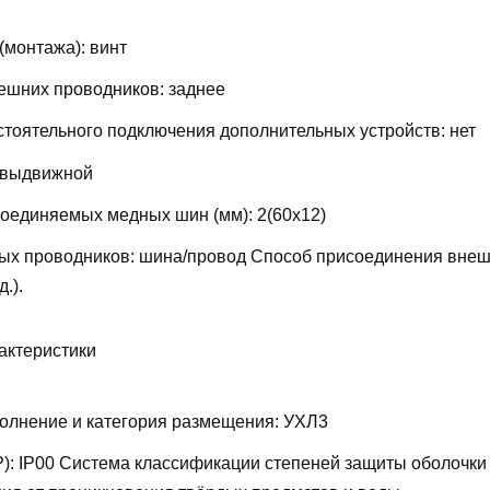
(монтажа):
винт
ешних проводников:
заднее
тоятельного подключения дополнительных устройств:
нет
выдвижной
соединяемых медных шин (мм):
2(60х12)
ых проводников:
шина/провод
Способ присоединения внеш
д.).
актеристики
олнение и категория размещения:
УХЛ3
P):
IP00
Система классификации степеней защиты оболочки