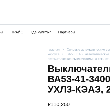
ры
ПРАЙС
Где купить?
Партнеры
Главная
Силовые автоматические в
корпусе
ВА53, ВА55 автоматические 
автоматические выключатели на токи от
Выключатель
ВА53-41-340
УХЛ3-КЭАЗ, 
₽
110,250