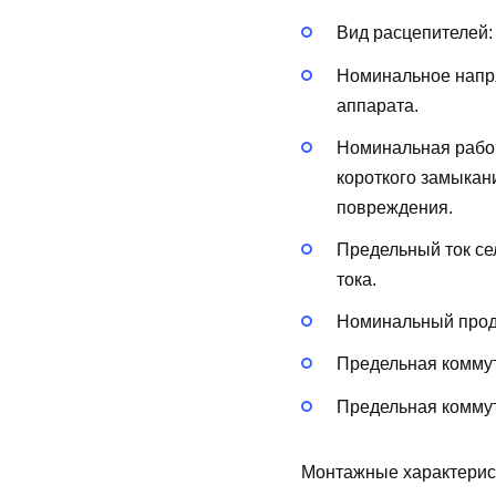
Вид расцепителей
Номинальное напря
аппарата.
Номинальная рабоч
короткого замыкан
повреждения.
Предельный ток сел
тока.
Номинальный продо
Предельная коммут
Предельная коммут
Монтажные характерис