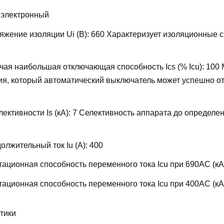
:
электронный
жение изоляции Ui (В):
660
Характеризует изоляционные 
ая наибольшая отключающая способность Ics (% Icu):
100
ия, который автоматический выключатель может успешно от
ективности Is (кА):
7
Селективность аппарата до определен
лжительный ток Iu (А):
400
ационная способность переменного тока Icu при 690AC (кА
ационная способность переменного тока Icu при 400АС (кА
тики