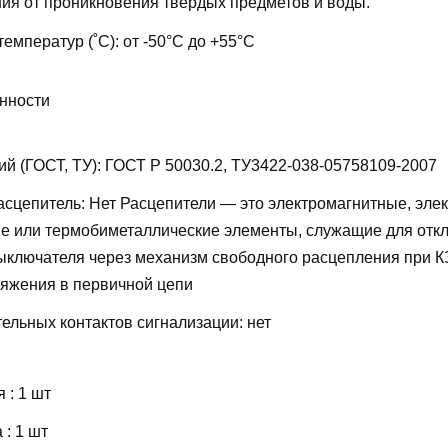
ия от проникновения твёрдых предметов и воды.
температур (˚С):
от -50°С до +55°С
нности
ий (ГОСТ, ТУ):
ГОСТ Р 50030.2, ТУ3422-038-05758109-2007
асцепитель:
Нет
Расцепители — это электромагнитные, эле
е или термобиметаллические элементы, служащие для отк
ыключателя через механизм свободного расцепления при КЗ
яжения в первичной цепи
ельных контактов сигнализации:
нет
 : 1 шт
: 1 шт