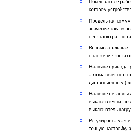
Номинальное рабоч
котором устройств
Предельная коммут
значение тока кор
несколько раз, ост
Вспомогательные (
положение контакт
Наличие привода:
автоматического о
дистанционным (эл
Наличие независи
выключателям, поз
выключатель нагру
Регулировка макси
точную настройку 