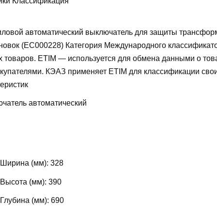
ики Классификация
ловой автоматический выключатель для защиты трансфор
новок (EC000228)
Категория Международного классификат
х товаров. ETIM — используется для обмена данными о то
купателями. КЭАЗ применяет ETIM для классификации свои
теристик
чатель автоматический
 Ширина (мм):
328
 Высота (мм):
390
 Глубина (мм):
690