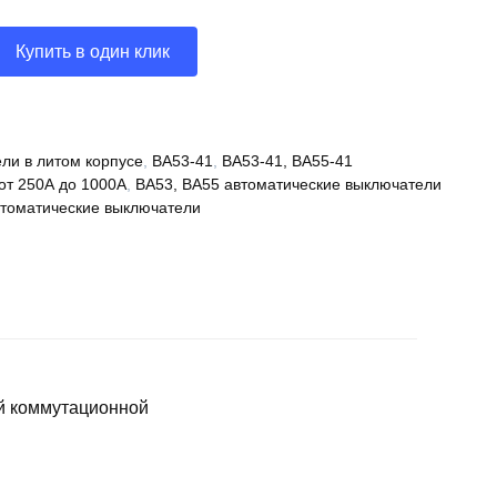
Купить в один клик
ли в литом корпусе
,
ВА53-41
,
ВА53-41, ВА55-41
от 250А до 1000А
,
ВА53, ВА55 автоматические выключатели
томатические выключатели
й коммутационной