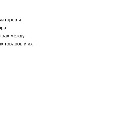
маторов и
ора
варах между
х товаров и их