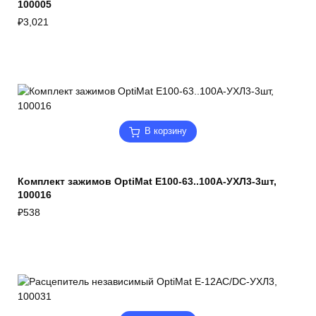
100005
₽
3,021
В корзину
Комплект зажимов OptiMat E100-63..100А-УХЛ3-3шт,
100016
₽
538