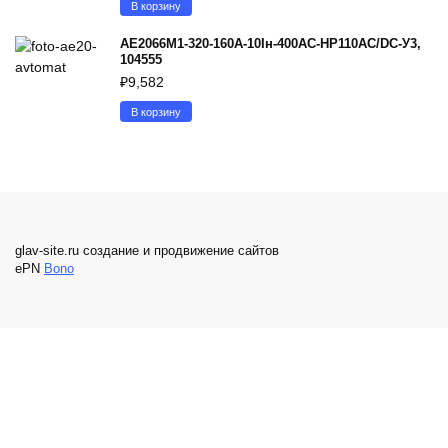
В корзину
АЕ2066М1-320-160А-10Iн-400AC-НР110AC/DC-У3,
104555
₽
9,582
В корзину
glav-site.ru создание и продвижение сайтов
ePN
Bono