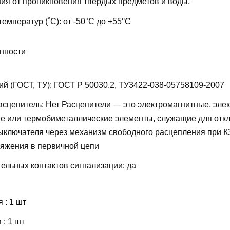
ия от проникновения твёрдых предметов и воды.
температур (˚С):
от -50°С до +55°С
нности
ий (ГОСТ, ТУ):
ГОСТ Р 50030.2, ТУ3422-038-05758109-2007
асцепитель:
Нет
Расцепители — это электромагнитные, эле
е или термобиметаллические элементы, служащие для отк
ыключателя через механизм свободного расцепления при КЗ
яжения в первичной цепи
ельных контактов сигнализации:
да
 : 1 шт
: 1 шт