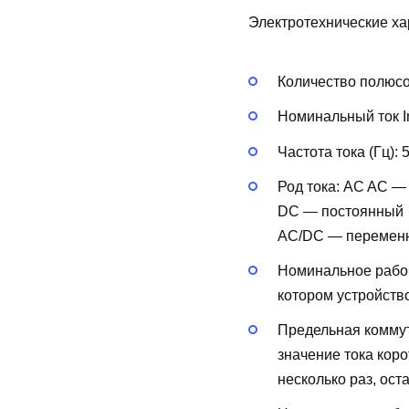
Электротехнические ха
Количество полюс
Номинальный ток In
Частота тока (Гц):
Род тока:
AC
AC —
DC — постоянный
AC/DC — перемен
Номинальное рабоч
котором устройств
Предельная коммут
значение тока кор
несколько раз, ост