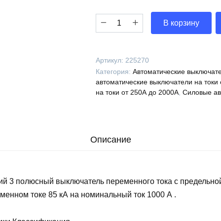
Количество
В корзину
Выключатель
автоматический
ВА53-
Артикул:
225270
41-
Категория:
Автоматические выключате
344550-
автоматические выключатели на токи 
1000А-690AC-
на токи от 250А до 2000А
,
Силовые ав
УХЛ3-
КЭАЗ,
225270
Описание
ий 3 полюсный выключатель переменного тока с предельно
менном токе 85 кА на номинальный ток 1000 А .