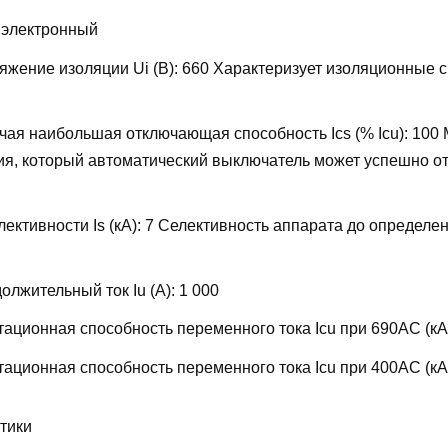
:
электронный
жение изоляции Ui (В):
660
Характеризует изоляционные 
ая наибольшая отключающая способность Ics (% Icu):
100
ия, который автоматический выключатель может успешно от
ективности Is (кА):
7
Селективность аппарата до определен
лжительный ток Iu (А):
1 000
ационная способность переменного тока Icu при 690AC (кА
ационная способность переменного тока Icu при 400АС (кА
тики