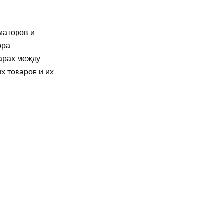
маторов и
ора
варах между
х товаров и их