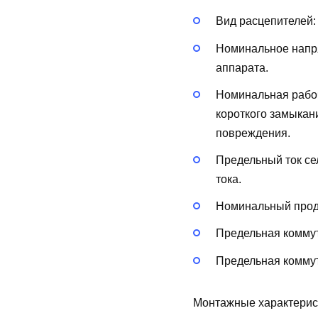
Вид расцепителей
Номинальное напря
аппарата.
Номинальная рабоч
короткого замыкан
повреждения.
Предельный ток сел
тока.
Номинальный продо
Предельная коммут
Предельная коммут
Монтажные характерис