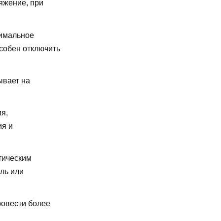
яжение, при
имальное
особен отключить
ывает на
я,
ия и
тическим
ль или
ровести более