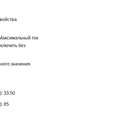
свойства
Максимальный ток
ключить без
ного значения
):
33,50
):
85