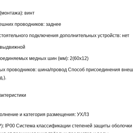
(монтажа):
винт
ешних проводников:
заднее
тоятельного подключения дополнительных устройств:
нет
выдвижной
соединяемых медных шин (мм):
2(60х12)
ых проводников:
шина/провод
Способ присоединения внеш
д.).
актеристики
олнение и категория размещения:
УХЛ3
P):
IP00
Система классификации степеней защиты оболочки