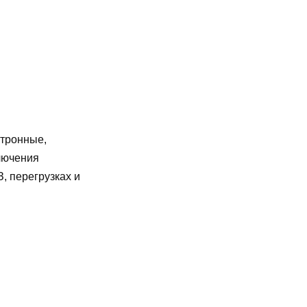
ктронные,
лючения
, перегрузках и