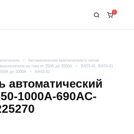
0
ыключатели
Автоматические выключатели в литом
выключатели на токи от 250А до 2000А
ВА53-41, ВА55-41
 250А до 1000А
ВА53-41
 автоматический
550-1000А-690AC-
225270