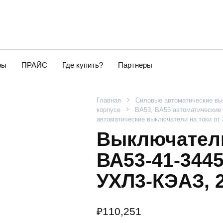
ры
ПРАЙС
Где купить?
Партнеры
Главная
Силовые автоматические в
корпусе
ВА53, ВА55 автоматические 
автоматические выключатели на токи от
Выключатель
ВА53-41-344
УХЛ3-КЭАЗ, 
₽
110,251