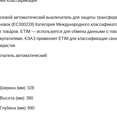
ики Классификация
ловой автоматический выключатель для защиты трансфор
новок (EC000228)
Категория Международного классификат
х товаров. ETIM — используется для обмена данными о то
купателями. КЭАЗ применяет ETIM для классификации свои
теристик
чатель автоматический
 Ширина (мм):
328
 Высота (мм):
390
 Глубина (мм):
690