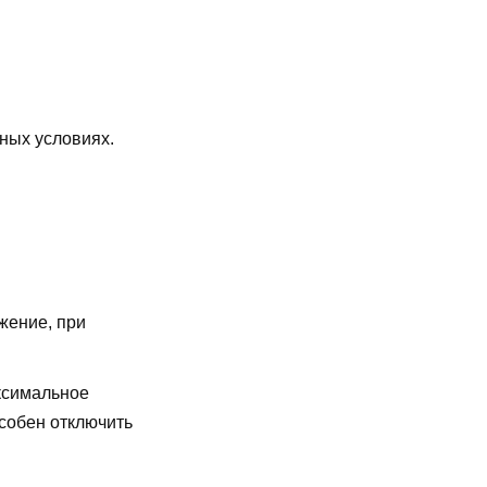
ьных условиях.
жение, при
симальное
особен отключить