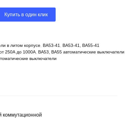
Купить в один клик
ли в литом корпусе
,
ВА53-41
,
ВА53-41, ВА55-41
от 250А до 1000А
,
ВА53, ВА55 автоматические выключатели
томатические выключатели
й коммутационной