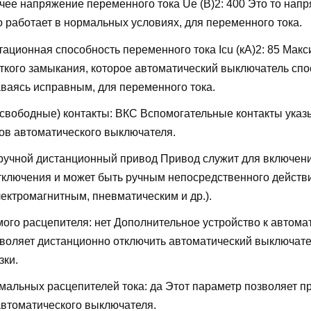
ее напряжение переменного тока Ue (В)2:
400
Это то напр
о работает в нормальных условиях, для переменного тока.
ационная способность переменного тока Icu (кА)2:
85
Макс
откого замыкания, которое автоматический выключатель сп
аваясь исправным, для переменного тока.
свободные) контакты:
ВКС
Вспомогательные контакты указ
ов автоматического выключателя.
ручной дистанционный привод
Привод служит для включени
тключения и может быть ручным непосредственного действ
ектромагнитным, пневматическим и др.).
мого расцепителя:
нет
Дополнительное устройство к автома
воляет дистанционно отключить автоматический выключате
зки.
мальных расцепителей тока:
да
Этот параметр позволяет п
автоматического выключателя.