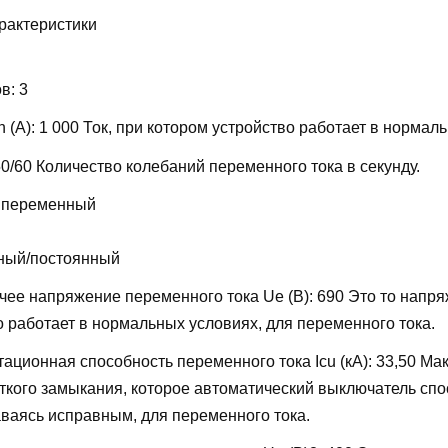
рактеристики
ов:
3
 (А):
1 000
Ток, при котором устройство работает в нормал
50/60
Количество колебаний переменного тока в секунду.
 переменный
ный/постоянный
ее напряжение переменного тока Ue (В):
690
Это то напря
о работает в нормальных условиях, для переменного тока.
ационная способность переменного тока Icu (кА):
33,50
Мак
откого замыкания, которое автоматический выключатель сп
аваясь исправным, для переменного тока.