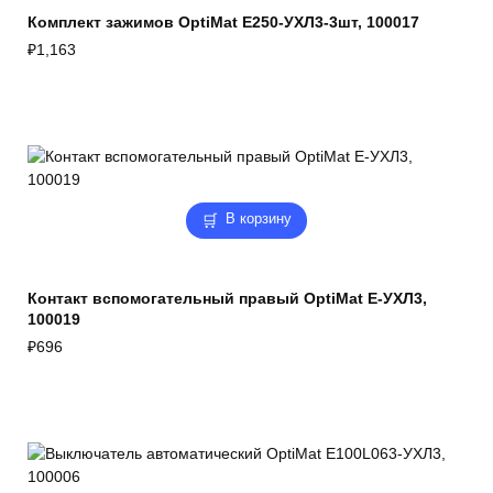
Комплект зажимов OptiMat E250-УХЛ3-3шт, 100017
₽
1,163
В корзину
Контакт вспомогательный правый OptiMat E-УХЛ3,
100019
₽
696