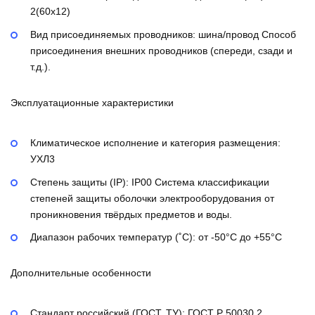
2(60х12)
Вид присоединяемых проводников:
шина/провод
Способ
присоединения внешних проводников (спереди, сзади и
т.д.).
Эксплуатационные характеристики
Климатическое исполнение и категория размещения:
УХЛ3
Степень защиты (IP):
IP00
Система классификации
степеней защиты оболочки электрооборудования от
проникновения твёрдых предметов и воды.
Диапазон рабочих температур (˚С):
от -50°С до +55°С
Дополнительные особенности
Стандарт российский (ГОСТ, ТУ):
ГОСТ Р 50030.2,