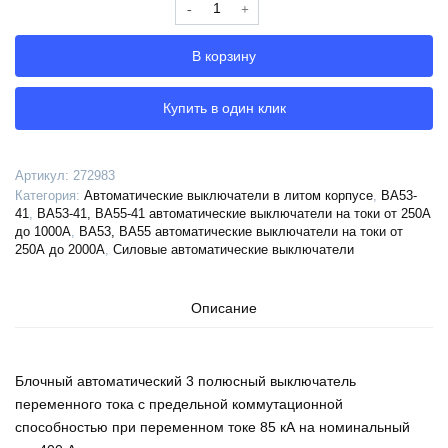
Количество
Выключатель
автоматический
В корзину
ВА53-
41-
344710-
Купить в один клик
400А-690AC-
НР400AC-
УХЛ3-
Артикул:
272983
КЭАЗ
Категория:
Автоматические выключатели в литом корпусе
,
ВА53-
(Переднее
41
,
ВА53-41, ВА55-41 автоматические выключатели на токи от 250А
присоединение),
до 1000А
,
ВА53, ВА55 автоматические выключатели на токи от
250А до 2000А
,
Силовые автоматические выключатели
272983
Описание
Блочный автоматический 3 полюсный выключатель
переменного тока с предельной коммутационной
способностью при переменном токе 85 кА на номинальный