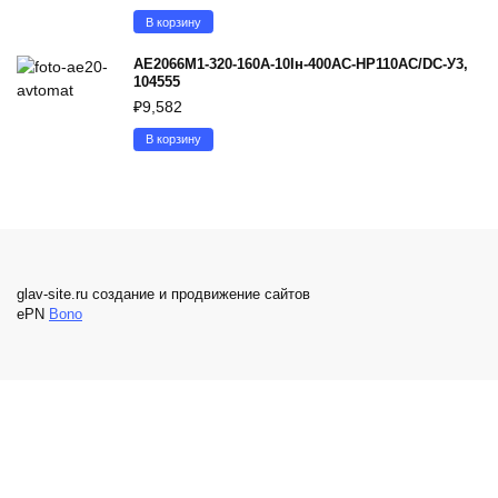
В корзину
АЕ2066М1-320-160А-10Iн-400AC-НР110AC/DC-У3,
104555
₽
9,582
В корзину
glav-site.ru создание и продвижение сайтов
ePN
Bono