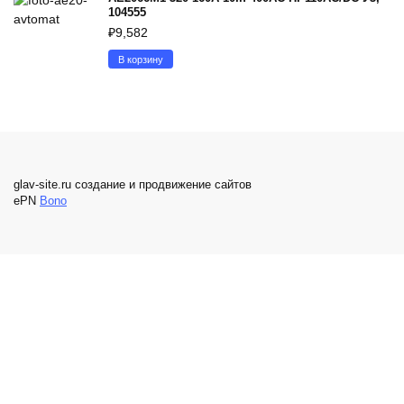
104555
₽
9,582
В корзину
glav-site.ru создание и продвижение сайтов
ePN
Bono