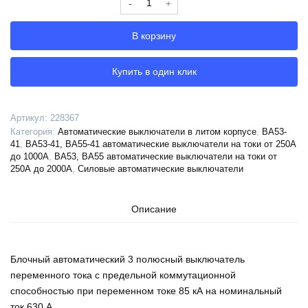
Выключатель
автоматический
В корзину
ВА53-
41-
344710-
Купить в один клик
630А-690AC-
НР400AC-
УХЛ3-
Артикул:
228367
КЭАЗ,
Категория:
Автоматические выключатели в литом корпусе
,
ВА53-
228367
41
,
ВА53-41, ВА55-41 автоматические выключатели на токи от 250А
до 1000А
,
ВА53, ВА55 автоматические выключатели на токи от
250А до 2000А
,
Силовые автоматические выключатели
Описание
Блочный автоматический 3 полюсный выключатель
переменного тока с предельной коммутационной
способностью при переменном токе 85 кА на номинальный
ток 630 А .