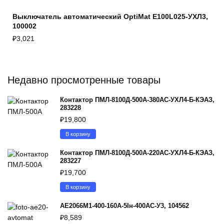
Выключатель автоматический OptiMat E100L025-УХЛ3,
100002
₽
3,021
Недавно просмотренные товары
Контактор ПМЛ-8100Д-500А-380AC-УХЛ4-Б-КЭАЗ,
283228
₽
19,800
В корзину
Контактор ПМЛ-8100Д-500А-220AC-УХЛ4-Б-КЭАЗ,
283227
₽
19,700
В корзину
АЕ2066М1-400-160А-5Iн-400AC-У3, 104562
₽
8,589