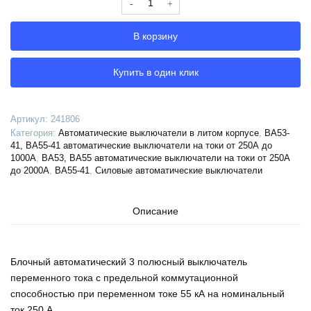
Выключатель
автоматический
В корзину
ВА55-
41-
331150-
Купить в один клик
250А-690AC-
УХЛ3-
КЭАЗ,
Артикул:
241806
241806
Категория:
Автоматические выключатели в литом корпусе
,
ВА53-
41, ВА55-41 автоматические выключатели на токи от 250А до
1000А
,
ВА53, ВА55 автоматические выключатели на токи от 250А
до 2000А
,
ВА55-41
,
Силовые автоматические выключатели
Описание
Блочный автоматический 3 полюсный выключатель
переменного тока с предельной коммутационной
способностью при переменном токе 55 кА на номинальный
ток 250 А .