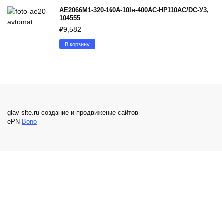
АЕ2066М1-320-160А-10Iн-400AC-НР110AC/DC-У3,
104555
₽
9,582
В корзину
glav-site.ru создание и продвижение сайтов
ePN
Bono