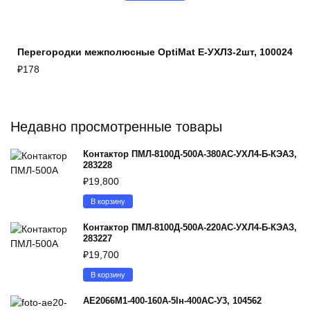
Перегородки межполюсные OptiMat E-УХЛ3-2шт, 100024
₽
178
Недавно просмотренные товары
Контактор ПМЛ-8100Д-500А-380AC-УХЛ4-Б-КЭАЗ,
283228
₽
19,800
В корзину
Контактор ПМЛ-8100Д-500А-220AC-УХЛ4-Б-КЭАЗ,
283227
₽
19,700
В корзину
АЕ2066М1-400-160А-5Iн-400AC-У3, 104562