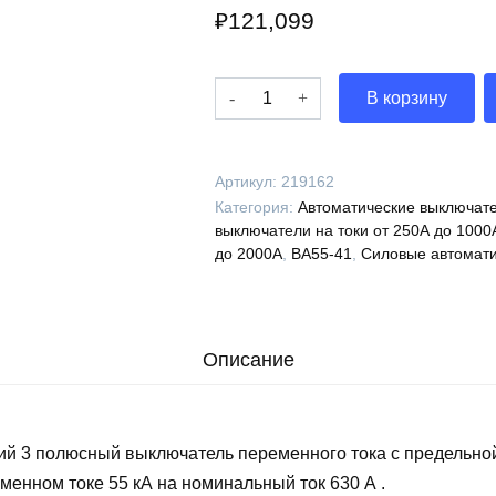
₽
121,099
Количество
В корзину
Выключатель
автоматический
ВА55-
Артикул:
219162
41-
Категория:
Автоматические выключате
334770-
выключатели на токи от 250А до 1000
630А-690AC-
до 2000А
,
ВА55-41
,
Силовые автомати
НР230AC/220DC-
ПЭ230AC-
УХЛ3-
КЭАЗ,
Описание
219162
ий 3 полюсный выключатель переменного тока с предельно
менном токе 55 кА на номинальный ток 630 А .