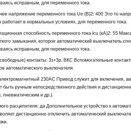
аваясь исправным, для переменного тока.
ее напряжение переменного тока Ue (В)2:
400
Это то напр
о работает в нормальных условиях, для переменного тока.
ационная способность переменного тока Icu (кА)2:
55
Макс
откого замыкания, которое автоматический выключатель сп
аваясь исправным, для переменного тока.
свободные) контакты:
3з+3р, ВКС
Вспомогательные контакт
ов автоматического выключателя.
электромагнитный 230AC
Привод служит для включения, а
т быть ручным непосредственного действия и дистанцион
 пневматическим и др.).
мого расцепителя:
да
Дополнительное устройство к автомат
воляет дистанционно отключить автоматический выключате
зки.