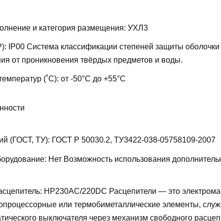
олнение и категория размещения:
УХЛ3
P):
IP00
Система классификации степеней защиты оболочки
ия от проникновения твёрдых предметов и воды.
температур (˚С):
от -50°С до +55°С
нности
ий (ГОСТ, ТУ):
ГОСТ Р 50030.2, ТУ3422-038-05758109-2007
борудование:
Нет
Возможность использования дополнитель
асцепитель:
НР230AC/220DC
Расцепители — это электрома
ропроцессорные или термобиметаллические элементы, слу
тического выключателя через механизм свободного расцеп