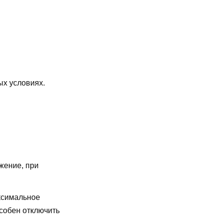
ых условиях.
жение, при
симальное
особен отключить