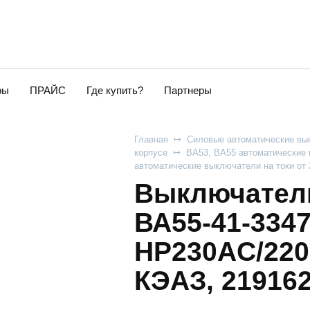
ры
ПРАЙС
Где купить?
Партнеры
Главная
Силовые автоматические вы
корпусе
ВА53, ВА55 автоматические 
автоматические выключатели на токи от
Выключатель
ВА55-41-334
НР230AC/22
КЭАЗ, 21916