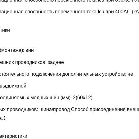
ационная способность переменного тока Icu при 400АС (кА
тики
(монтажа):
винт
ешних проводников:
заднее
тоятельного подключения дополнительных устройств:
нет
выдвижной
соединяемых медных шин (мм):
2(60х12)
ых проводников:
шина/провод
Способ присоединения внеш
д.).
актеристики