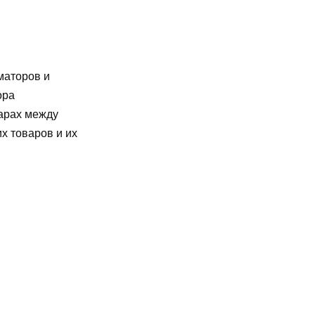
маторов и
ора
варах между
х товаров и их