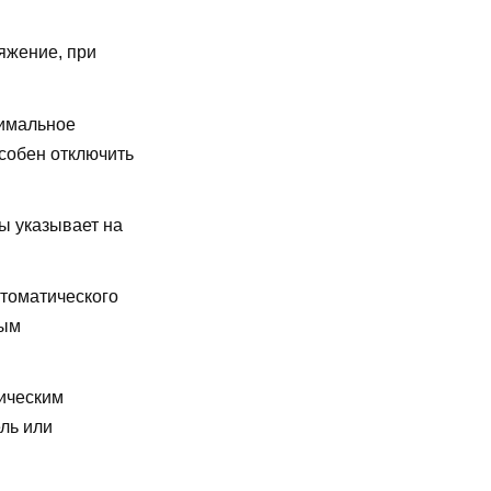
яжение, при
имальное
особен отключить
ы указывает на
втоматического
ным
ическим
ль или