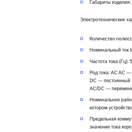
Габариты изделия:
Электротехнические ха
Количество полюс
Номинальный ток In
Частота тока (Гц):
Род тока:
AC
AC —
DC — постоянный
AC/DC — перемен
Номинальное рабоч
котором устройств
Предельная коммут
значение тока кор