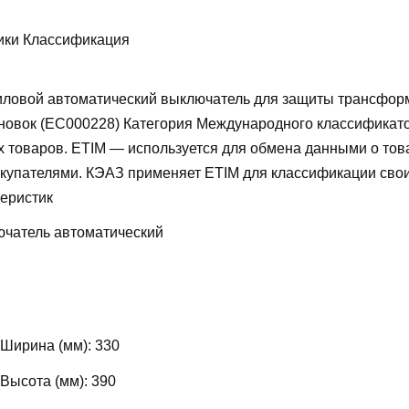
ики Классификация
ловой автоматический выключатель для защиты трансфор
новок (EC000228)
Категория Международного классификат
х товаров. ETIM — используется для обмена данными о то
купателями. КЭАЗ применяет ETIM для классификации свои
теристик
чатель автоматический
 Ширина (мм):
330
 Высота (мм):
390