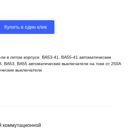
Купить в один клик
ли в литом корпусе
,
ВА53-41, ВА55-41 автоматические
А
,
ВА53, ВА55 автоматические выключатели на токи от 250А
ческие выключатели
й коммутационной