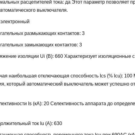
мальных расцепителей тока:
да
Этот параметр позволяет п
автоматического выключателя.
:
электронный
огательных размыкающих контактов:
3
огательных замыкающих контактов:
3
жение изоляции Ui (В):
660
Характеризует изоляционные 
ая наибольшая отключающая способность Ics (% Icu):
100
ия, который автоматический выключатель может успешно от
ективности Is (кА):
20
Селективность аппарата до определ
лжительный ток Iu (А):
630
ационная способность переменного тока Icu при 690AC (кА