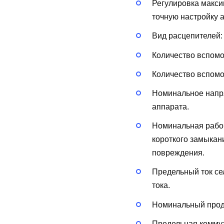
Регулировка макси
точную настройку 
Вид расцепителей
Количество вспом
Количество вспом
Номинальное напря
аппарата.
Номинальная рабоч
короткого замыкан
повреждения.
Предельный ток сел
тока.
Номинальный продо
Предельная коммут