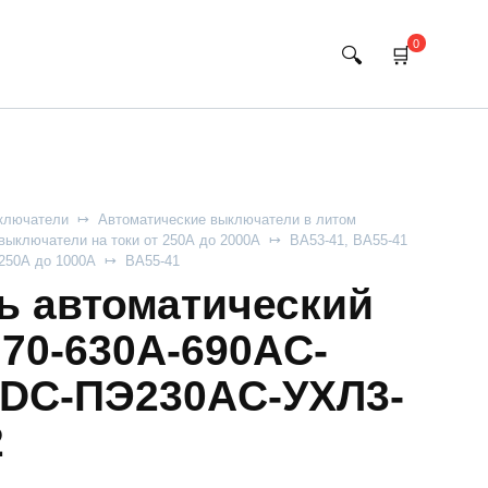
0
ключатели
Автоматические выключатели в литом
выключатели на токи от 250А до 2000А
ВА53-41, ВА55-41
 250А до 1000А
ВА55-41
 автоматический
770-630А-690AC-
0DC-ПЭ230AC-УХЛ3-
2