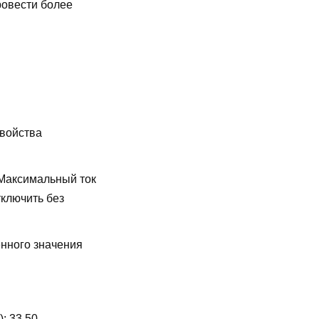
ровести более
свойства
Максимальный ток
ключить без
енного значения
):
33,50