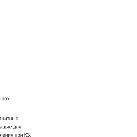
ного
гнитные,
жащие для
ления при КЗ,