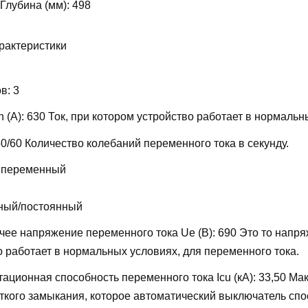
 Глубина (мм):
498
рактеристики
ов:
3
 (А):
630
Ток, при котором устройство работает в нормальн
50/60
Количество колебаний переменного тока в секунду.
 переменный
ный/постоянный
ее напряжение переменного тока Ue (В):
690
Это то напря
о работает в нормальных условиях, для переменного тока.
ационная способность переменного тока Icu (кА):
33,50
Мак
откого замыкания, которое автоматический выключатель сп