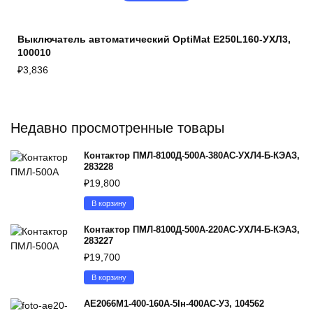
Выключатель автоматический OptiMat E250L160-УХЛ3,
100010
₽
3,836
Недавно просмотренные товары
Контактор ПМЛ-8100Д-500А-380AC-УХЛ4-Б-КЭАЗ,
283228
₽
19,800
В корзину
Контактор ПМЛ-8100Д-500А-220AC-УХЛ4-Б-КЭАЗ,
283227
₽
19,700
В корзину
АЕ2066М1-400-160А-5Iн-400AC-У3, 104562