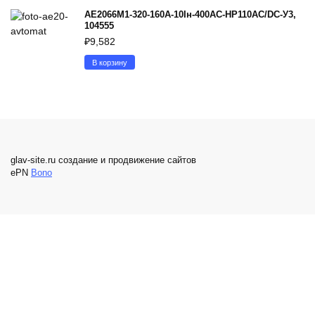
АЕ2066М1-320-160А-10Iн-400AC-НР110AC/DC-У3,
104555
₽
9,582
В корзину
glav-site.ru создание и продвижение сайтов
ePN
Bono