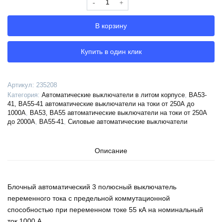
Выключатель
автоматический
В корзину
ВА55-
41-
335150-
Купить в один клик
1000А-690AC-
УХЛ3-
КЭАЗ,
Артикул:
235208
235208
Категория:
Автоматические выключатели в литом корпусе
,
ВА53-
41, ВА55-41 автоматические выключатели на токи от 250А до
1000А
,
ВА53, ВА55 автоматические выключатели на токи от 250А
до 2000А
,
ВА55-41
,
Силовые автоматические выключатели
Описание
Блочный автоматический 3 полюсный выключатель
переменного тока с предельной коммутационной
способностью при переменном токе 55 кА на номинальный
ток 1000 А .