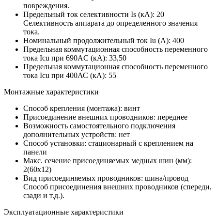
повреждения.
Предельный ток селективности Is (кА):
20
Селективность аппарата до определенного значения
тока.
Номинальный продолжительный ток Iu (А):
400
Предельная коммутационная способность переменного
тока Icu при 690AC (кА):
33,50
Предельная коммутационная способность переменного
тока Icu при 400АС (кА):
55
Монтажные характеристики
Способ крепления (монтажа):
винт
Присоединение внешних проводников:
переднее
Возможность самостоятельного подключения
дополнительных устройств:
нет
Способ установки:
стационарный с креплением на
панели
Макс. сечение присоединяемых медных шин (мм):
2(60х12)
Вид присоединяемых проводников:
шина/провод
Способ присоединения внешних проводников (спереди,
сзади и т.д.).
Эксплуатационные характеристики