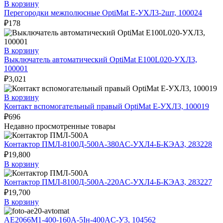
В корзину
Перегородки межполюсные OptiMat E-УХЛ3-2шт, 100024
₽
178
В корзину
Выключатель автоматический OptiMat E100L020-УХЛ3,
100001
₽
3,021
В корзину
Контакт вспомогательный правый OptiMat E-УХЛ3, 100019
₽
696
Недавно просмотренные товары
Контактор ПМЛ-8100Д-500А-380AC-УХЛ4-Б-КЭАЗ, 283228
₽
19,800
В корзину
Контактор ПМЛ-8100Д-500А-220AC-УХЛ4-Б-КЭАЗ, 283227
₽
19,700
В корзину
АЕ2066М1-400-160А-5Iн-400AC-У3, 104562