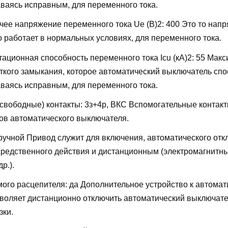
аваясь исправным, для переменного тока.
ее напряжение переменного тока Ue (В)2:
400
Это то напр
о работает в нормальных условиях, для переменного тока.
ационная способность переменного тока Icu (кА)2:
55
Макс
откого замыкания, которое автоматический выключатель сп
аваясь исправным, для переменного тока.
свободные) контакты:
3з+4р, ВКС
Вспомогательные контакт
ов автоматического выключателя.
ручной
Привод служит для включения, автоматического отк
редственного действия и дистанционным (электромагнитн
р.).
мого расцепителя:
да
Дополнительное устройство к автомат
воляет дистанционно отключить автоматический выключате
зки.