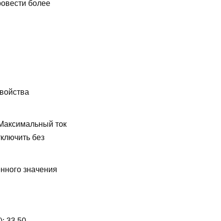
ровести более
свойства
Максимальный ток
ключить без
енного значения
):
33,50