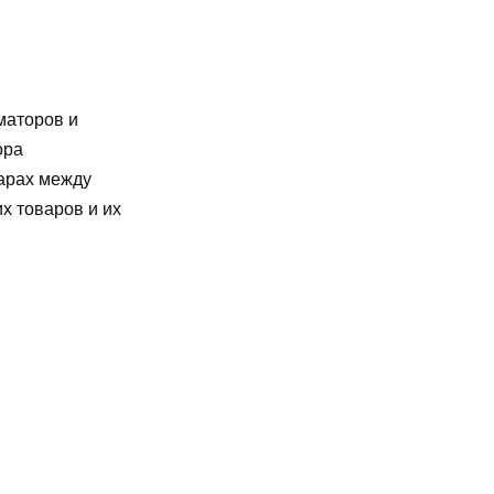
маторов и
ора
варах между
х товаров и их