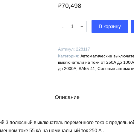
₽
70,498
Количество
В корзину
Выключатель
автоматический
ВА55-
Артикул:
228117
41-
Категория:
Автоматические выключате
344710-
выключатели на токи от 250А до 1000
250А-690AC-
до 2000А
,
ВА55-41
,
Силовые автомати
НР230AC/220DC-
УХЛ3-
КЭАЗ,
228117
Описание
ий 3 полюсный выключатель переменного тока с предельно
менном токе 55 кА на номинальный ток 250 А .