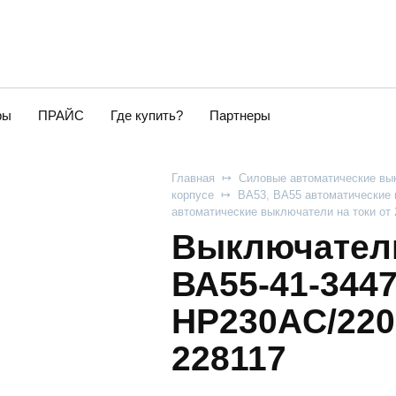
ры
ПРАЙС
Где купить?
Партнеры
Главная
Силовые автоматические вы
корпусе
ВА53, ВА55 автоматические 
автоматические выключатели на токи от
Выключатель
ВА55-41-344
НР230AC/220
228117