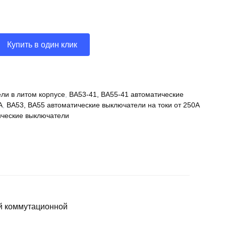
Купить в один клик
ли в литом корпусе
,
ВА53-41, ВА55-41 автоматические
А
,
ВА53, ВА55 автоматические выключатели на токи от 250А
ческие выключатели
й коммутационной