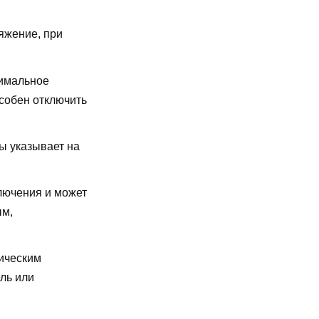
яжение, при
имальное
особен отключить
ы указывает на
лючения и может
ым,
ическим
ль или