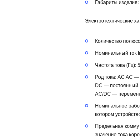
Габариты изделия:
Электротехнические ха
Количество полюс
Номинальный ток In
Частота тока (Гц):
Род тока:
AC
AC —
DC — постоянный
AC/DC — перемен
Номинальное рабоч
котором устройств
Предельная коммут
значение тока кор