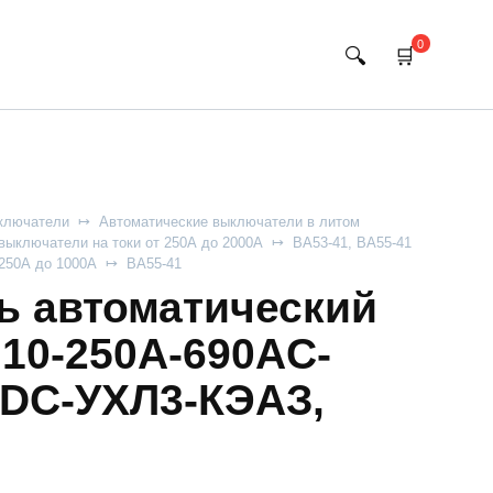
0
ключатели
Автоматические выключатели в литом
выключатели на токи от 250А до 2000А
ВА53-41, ВА55-41
 250А до 1000А
ВА55-41
 автоматический
710-250А-690AC-
DC-УХЛ3-КЭАЗ,