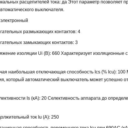
мальных расцепителей тока:
да
Этот параметр позволяет п
автоматического выключателя.
:
электронный
огательных размыкающих контактов:
4
огательных замыкающих контактов:
3
жение изоляции Ui (В):
660
Характеризует изоляционные 
ая наибольшая отключающая способность Ics (% Icu):
100
ия, который автоматический выключатель может успешно от
ективности Is (кА):
20
Селективность аппарата до определ
лжительный ток Iu (А):
250
ационная способность переменного тока Icu при 690AC (кА