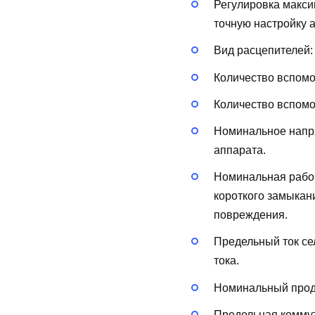
Регулировка макси
точную настройку 
Вид расцепителей
Количество вспом
Количество вспом
Номинальное напря
аппарата.
Номинальная рабоч
короткого замыкан
повреждения.
Предельный ток сел
тока.
Номинальный продо
Предельная коммут