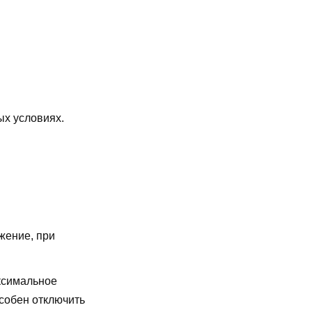
ых условиях.
жение, при
симальное
особен отключить