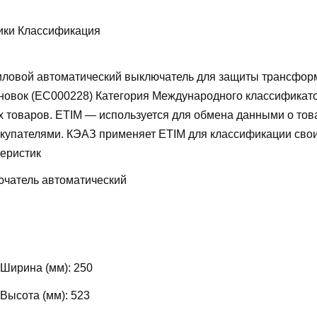
ики Классификация
ловой автоматический выключатель для защиты трансфор
новок (EC000228)
Категория Международного классификат
х товаров. ETIM — используется для обмена данными о то
купателями. КЭАЗ применяет ETIM для классификации свои
теристик
чатель автоматический
 Ширина (мм):
250
 Высота (мм):
523