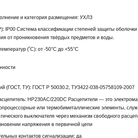
олнение и категория размещения:
УХЛ3
P):
IP00
Система классификации степеней защиты оболочки
ия от проникновения твёрдых предметов и воды.
температур (˚С):
от -50°С до +55°С
нности
ий (ГОСТ, ТУ):
ГОСТ Р 50030.2, ТУ3422-038-05758109-2007
асцепитель:
НР230AC/220DC
Расцепители — это электрома
ропроцессорные или термобиметаллические элементы, слу
тического выключателя через механизм свободного расцеп
езновении напряжения в первичной цепи
ельных контактов сигнализации:
да