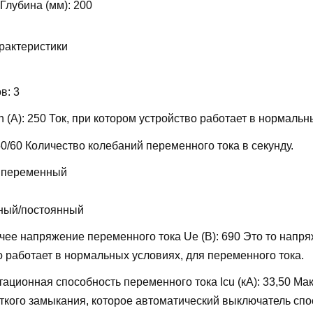
 Глубина (мм):
200
рактеристики
ов:
3
 (А):
250
Ток, при котором устройство работает в нормальн
50/60
Количество колебаний переменного тока в секунду.
 переменный
ный/постоянный
ее напряжение переменного тока Ue (В):
690
Это то напря
о работает в нормальных условиях, для переменного тока.
ационная способность переменного тока Icu (кА):
33,50
Мак
откого замыкания, которое автоматический выключатель сп