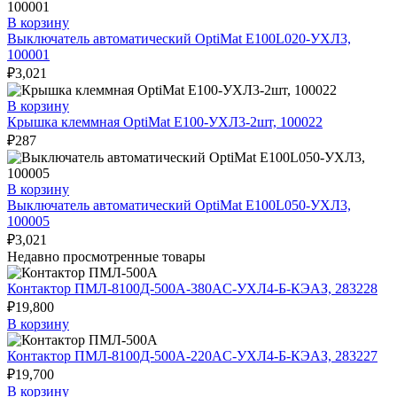
В корзину
Выключатель автоматический OptiMat E100L020-УХЛ3,
100001
₽
3,021
В корзину
Крышка клеммная OptiMat E100-УХЛ3-2шт, 100022
₽
287
В корзину
Выключатель автоматический OptiMat E100L050-УХЛ3,
100005
₽
3,021
Недавно просмотренные товары
Контактор ПМЛ-8100Д-500А-380AC-УХЛ4-Б-КЭАЗ, 283228
₽
19,800
В корзину
Контактор ПМЛ-8100Д-500А-220AC-УХЛ4-Б-КЭАЗ, 283227
₽
19,700
В корзину