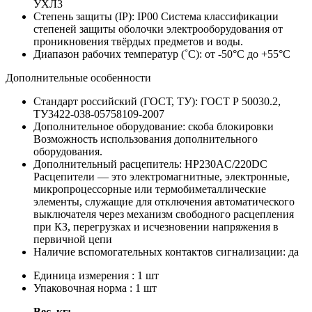
УХЛ3
Степень защиты (IP):
IP00
Система классификации
степеней защиты оболочки электрооборудования от
проникновения твёрдых предметов и воды.
Диапазон рабочих температур (˚С):
от -50°С до +55°С
Дополнительные особенности
Стандарт российский (ГОСТ, ТУ):
ГОСТ Р 50030.2,
ТУ3422-038-05758109-2007
Дополнительное оборудование:
скоба блокировки
Возможность использования дополнительного
оборудования.
Дополнительный расцепитель:
НР230AC/220DC
Расцепители — это электромагнитные, электронные,
микропроцессорные или термобиметаллические
элементы, служащие для отключения автоматического
выключателя через механизм свободного расцепления
при КЗ, перегрузках и исчезновении напряжения в
первичной цепи
Наличие вспомогательных контактов сигнализации:
да
Единица измерения : 1 шт
Упаковочная норма : 1 шт
Вес, кг: