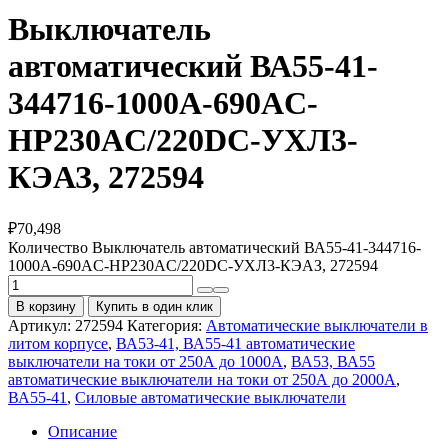
Выключатель
автоматический ВА55-41-
344716-1000А-690AC-
НР230AC/220DC-УХЛ3-
КЭАЗ, 272594
₽
70,498
Количество Выключатель автоматический ВА55-41-344716-
1000А-690AC-НР230AC/220DC-УХЛ3-КЭАЗ, 272594
В корзину
Купить в один клик
Артикул:
272594
Категория:
Автоматические выключатели в
литом корпусе
,
ВА53-41, ВА55-41 автоматические
выключатели на токи от 250А до 1000А
,
ВА53, ВА55
автоматические выключатели на токи от 250А до 2000А
,
ВА55-41
,
Силовые автоматические выключатели
Описание