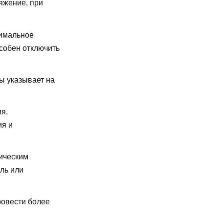
яжение, при
имальное
особен отключить
ы указывает на
я,
ия и
ическим
ль или
ровести более