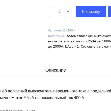
Количество
В корзину
Выключатель
автоматический
ВА55-
Артикул:
240967
41-
Категория:
Автоматические выключате
344750-
выключатели на токи от 250А до 1000
400А-690AC-
до 2000А
,
ВА55-41
,
Силовые автомати
НР400AC-
УХЛ3-
КЭАЗ,
240967
Описание
ий 3 полюсный выключатель переменного тока с предельно
менном токе 55 кА на номинальный ток 400 А .