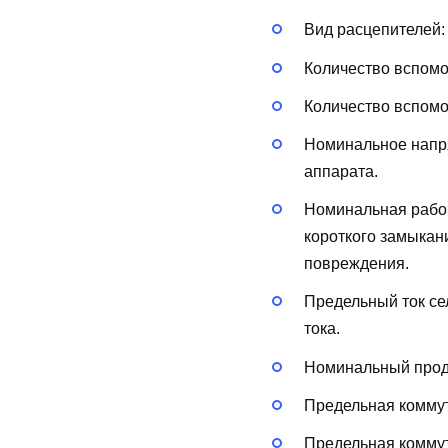
Вид расцепителей
Количество вспом
Количество вспом
Номинальное напря
аппарата.
Номинальная рабоч
короткого замыкан
повреждения.
Предельный ток сел
тока.
Номинальный продо
Предельная коммут
Предельная коммут