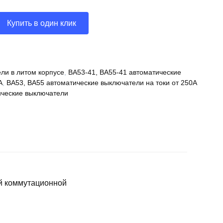
Купить в один клик
ли в литом корпусе
,
ВА53-41, ВА55-41 автоматические
А
,
ВА53, ВА55 автоматические выключатели на токи от 250А
ческие выключатели
й коммутационной