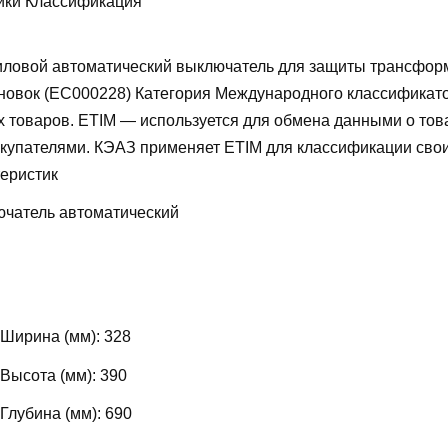
ики Классификация
ловой автоматический выключатель для защиты трансфор
новок (EC000228)
Категория Международного классификат
х товаров. ETIM — используется для обмена данными о то
купателями. КЭАЗ применяет ETIM для классификации свои
теристик
чатель автоматический
 Ширина (мм):
328
 Высота (мм):
390
 Глубина (мм):
690