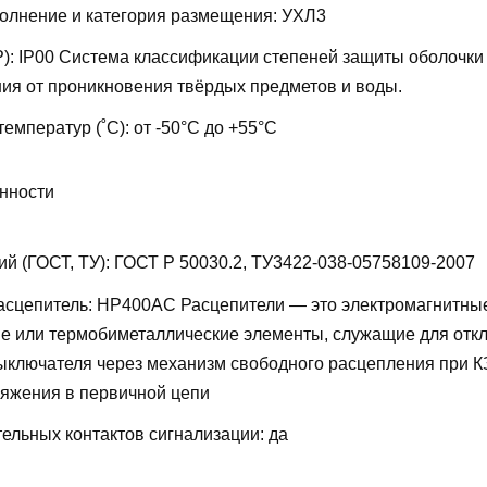
олнение и категория размещения:
УХЛ3
P):
IP00
Система классификации степеней защиты оболочки
ия от проникновения твёрдых предметов и воды.
температур (˚С):
от -50°С до +55°С
нности
ий (ГОСТ, ТУ):
ГОСТ Р 50030.2, ТУ3422-038-05758109-2007
асцепитель:
НР400AC
Расцепители — это электромагнитные
е или термобиметаллические элементы, служащие для отк
ыключателя через механизм свободного расцепления при КЗ
яжения в первичной цепи
ельных контактов сигнализации:
да