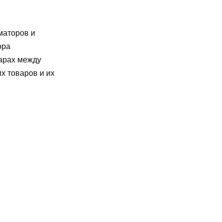
маторов и
ора
варах между
х товаров и их