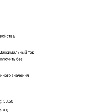
свойства
Максимальный ток
ключить без
енного значения
):
33,50
):
55