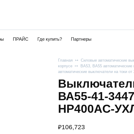
ры
ПРАЙС
Где купить?
Партнеры
Главная
Силовые автоматические вы
корпусе
ВА53, ВА55 автоматические 
автоматические выключатели на токи от
Выключатель
ВА55-41-344
НР400AC-УХЛ
₽
106,723