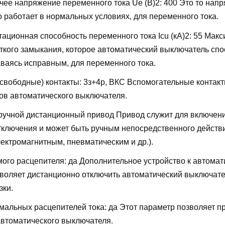
ее напряжение переменного тока Ue (В)2:
400
Это то напр
о работает в нормальных условиях, для переменного тока.
ационная способность переменного тока Icu (кА)2:
55
Макс
откого замыкания, которое автоматический выключатель сп
аваясь исправным, для переменного тока.
свободные) контакты:
3з+4р, ВКС
Вспомогательные контакт
ов автоматического выключателя.
ручной дистанционный привод
Привод служит для включени
тключения и может быть ручным непосредственного действ
ектромагнитным, пневматическим и др.).
мого расцепителя:
да
Дополнительное устройство к автомат
воляет дистанционно отключить автоматический выключате
зки.
мальных расцепителей тока:
да
Этот параметр позволяет п
автоматического выключателя.