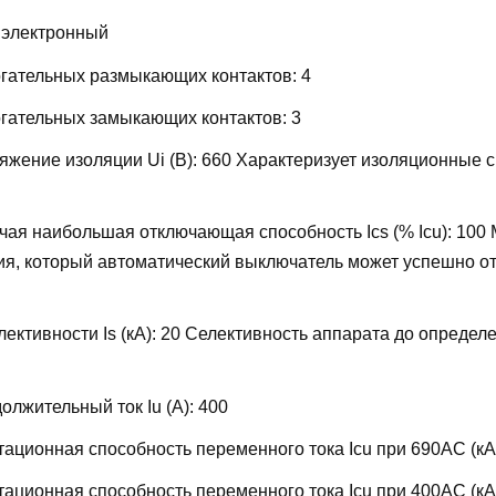
:
электронный
огательных размыкающих контактов:
4
огательных замыкающих контактов:
3
жение изоляции Ui (В):
660
Характеризует изоляционные 
ая наибольшая отключающая способность Ics (% Icu):
100
ия, который автоматический выключатель может успешно от
ективности Is (кА):
20
Селективность аппарата до определ
лжительный ток Iu (А):
400
ационная способность переменного тока Icu при 690AC (кА
ационная способность переменного тока Icu при 400АС (кА