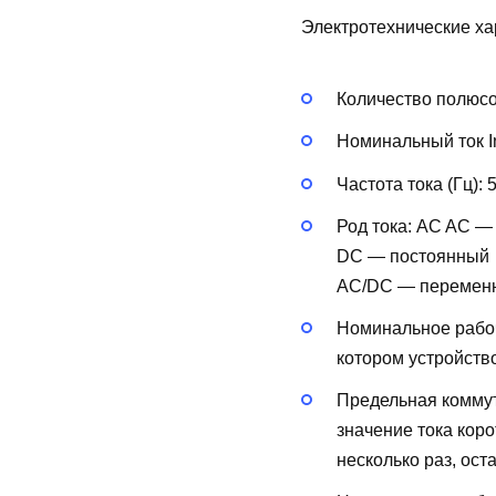
Электротехнические ха
Количество полюс
Номинальный ток In
Частота тока (Гц):
Род тока:
AC
AC —
DC — постоянный
AC/DC — перемен
Номинальное рабоч
котором устройств
Предельная коммут
значение тока кор
несколько раз, ост