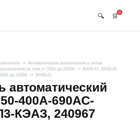
0
ключатели
Автоматические выключатели в литом
выключатели на токи от 250А до 2000А
ВА53-41, ВА55-41
 250А до 1000А
ВА55-41
 автоматический
750-400А-690AC-
3-КЭАЗ, 240967