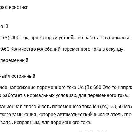
рактеристики
ов:
3
 (А):
400
Ток, при котором устройство работает в нормальн
50/60
Количество колебаний переменного тока в секунду.
 переменный
ный/постоянный
ее напряжение переменного тока Ue (В):
690
Это то напря
о работает в нормальных условиях, для переменного тока.
ационная способность переменного тока Icu (кА):
33,50
Мак
откого замыкания, которое автоматический выключатель сп
аваясь исправным, для переменного тока.