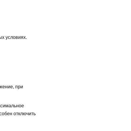
ых условиях.
жение, при
симальное
особен отключить