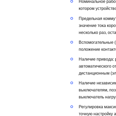
Номинальное рабоч
котором устройств
Предельная коммут
значение тока кор
несколько раз, ост
Вспомогательные (
положение контакт
Наличие привода:
автоматического о
дистанционным (эл
Наличие независи
выключателям, поз
выключатель нагру
Регулировка макси
точную настройку 