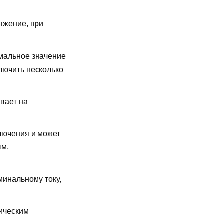
яжение, при
мальное значение
лючить несколько
вает на
лючения и может
ым,
минальному току,
ическим