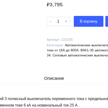
₽
3,795
Количество
В корзину
Выключатель
автоматический
ВА51-
Артикул:
223105
35М1-
Категория:
Автоматические выключате
341210-
токи от 16А до 800А
,
ВА51-35 автомат
25А-400-
34
,
Силовые автоматические выключа
690AC-
НР220..240AC/220DC-
УХЛ3-
КЭАЗ,
Описание
223105
ий 3 полюсный выключатель переменного тока с предельно
менном токе 6 кА на номинальный ток 25 А .