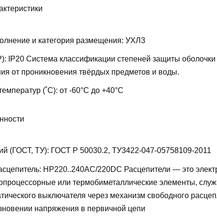
актеристики
олнение и категория размещения:
УХЛ3
P):
IP20
Система классификации степеней защиты оболочки
ия от проникновения твёрдых предметов и воды.
температур (˚С):
от -60°С до +40°С
нности
ий (ГОСТ, ТУ):
ГОСТ Р 50030.2, ТУ3422-047-05758109-2011
асцепитель:
НР220..240AC/220DC
Расцепители — это элект
ропроцессорные или термобиметаллические элементы, слу
тического выключателя через механизм свободного расцеп
езновении напряжения в первичной цепи