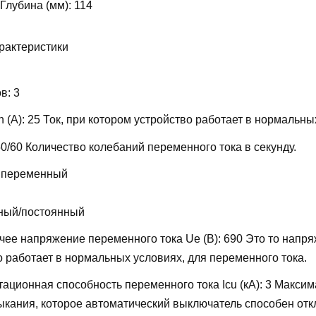
 Глубина (мм):
114
рактеристики
ов:
3
 (А):
25
Ток, при котором устройство работает в нормальны
50/60
Количество колебаний переменного тока в секунду.
 переменный
ный/постоянный
ее напряжение переменного тока Ue (В):
690
Это то напря
о работает в нормальных условиях, для переменного тока.
ационная способность переменного тока Icu (кА):
3
Максим
мыкания, которое автоматический выключатель способен отк