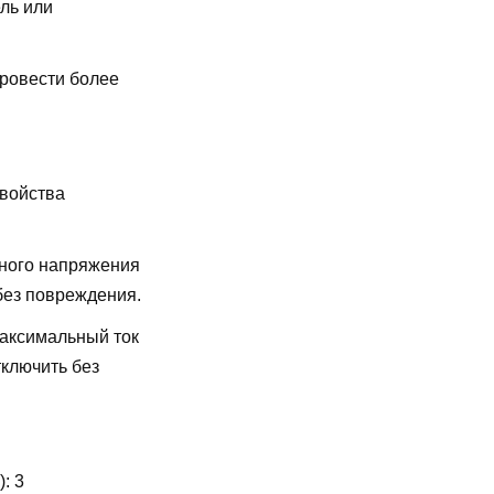
ль или
провести более
свойства
ного напряжения
без повреждения.
аксимальный ток
ключить без
):
3