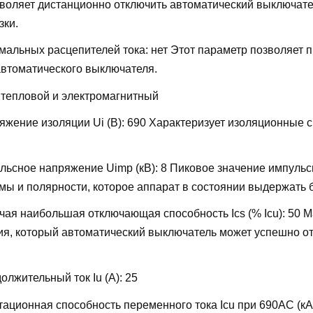
воляет дистанционно отключить автоматический выключате
зки.
мальных расцепителей тока:
нет
Этот параметр позволяет 
автоматического выключателя.
:
тепловой и электромагнитный
жение изоляции Ui (В):
690
Характеризует изоляционные 
льсное напряжение Uimp (кВ):
8
Пиковое значение импульс
ы и полярности, которое аппарат в состоянии выдержать 
ая наибольшая отключающая способность Ics (% Icu):
50
М
ия, который автоматический выключатель может успешно от
лжительный ток Iu (А):
25
ационная способность переменного тока Icu при 690AC (кА