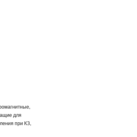
ромагнитные,
жащие для
ления при КЗ,