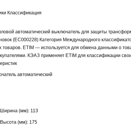
ики Классификация
ловой автоматический выключатель для защиты трансфор
новок (EC000228)
Категория Международного классификат
х товаров. ETIM — используется для обмена данными о то
купателями. КЭАЗ применяет ETIM для классификации свои
теристик
чатель автоматический
 Ширина (мм):
113
 Высота (мм):
175