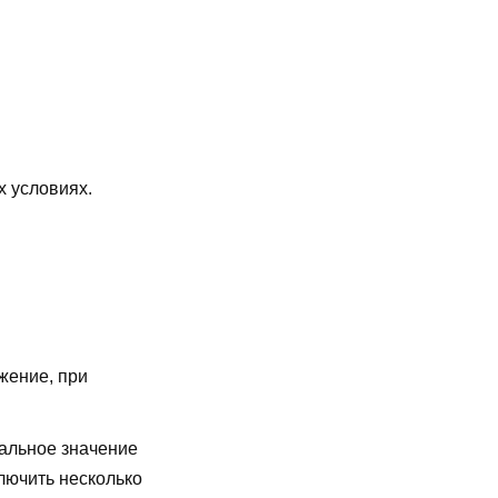
х условиях.
жение, при
альное значение
лючить несколько