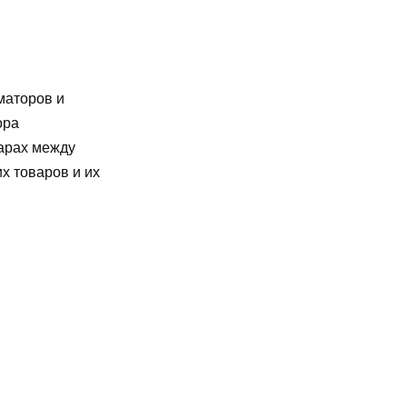
маторов и
ора
варах между
х товаров и их