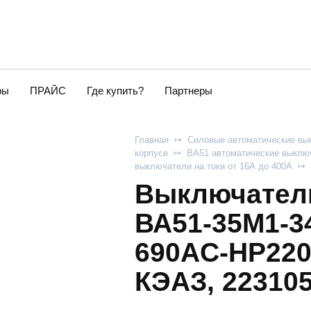
ры
ПРАЙС
Где купить?
Партнеры
Главная
Силовые автоматические вы
корпусе
ВА51 автоматические выключ
выключатели на токи от 16А до 400А
Выключатель
ВА51-35М1-3
690AC-НР220
КЭАЗ, 22310