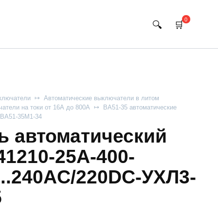
0
ключатели
Автоматические выключатели в литом
атели на токи от 16А до 800А
ВА51-35 автоматические
ВА51-35М1-34
 автоматический
41210-25А-400-
..240AC/220DC-УХЛ3-
5