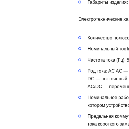
Габариты изделия:
Электротехнические ха
Количество полюс
Номинальный ток In
Частота тока (Гц):
Род тока:
AC
AC —
DC — постоянный
AC/DC — перемен
Номинальное рабоч
котором устройств
Предельная коммут
тока короткого за