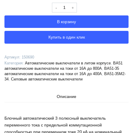
Количество
Выключатель
автоматический
В корзину
ВА51-
35М2-
341130-
Купить в один клик
250А-3000-
690AC-
ПЭ230AC-
Артикул:
150690
УХЛ3-
Категория:
Автоматические выключатели в литом корпусе
,
ВА51
КЭАЗ,
автоматические выключатели на токи от 16А до 800А
,
ВА51-35
150690
автоматические выключатели на токи от 16А до 400А
,
ВА51-35М2-
34
,
Силовые автоматические выключатели
Описание
Блочный автоматический 3 полюсный выключатель
переменного тока с предельной коммутационной
способностью при переменном токе 20 кА на номинальный