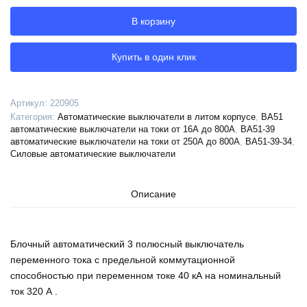
автоматический
В корзину
ВА51-
39-
342310-
Купить в один клик
320А-3200-
690AC-
РМН230AC-
Артикул:
220905
УХЛ3-
Категория:
Автоматические выключатели в литом корпусе
,
ВА51
КЭАЗ,
автоматические выключатели на токи от 16А до 800А
,
ВА51-39
220905
автоматические выключатели на токи от 250А до 800А
,
ВА51-39-34
,
Силовые автоматические выключатели
Описание
Блочный автоматический 3 полюсный выключатель
переменного тока с предельной коммутационной
способностью при переменном токе 40 кА на номинальный
ток 320 А .