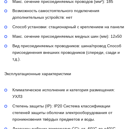
Макс. сечение присоединяемых проводов (мм²):
185
Возможность самостоятельного подключения
дополнительных устройств:
нет
Способ установки:
стационарный с креплением на панели
Макс. сечение присоединяемых медных шин (мм):
12х50
Вид присоединяемых проводников:
шина/провод
Способ
присоединения внешних проводников (спереди, сзади и
т.д.).
Эксплуатационные характеристики
Климатическое исполнение и категория размещения:
УХЛ3
Степень защиты (IP):
IP20
Система классификации
степеней защиты оболочки электрооборудования от
проникновения твёрдых предметов и воды.
Диапазон рабочих температур (˚С):
от -60°С до +40°С