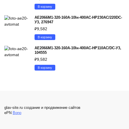
В корзину
АЕ2066М1-320-160А-10Iн-400AC-НР230AC/220DC-
У3, 276947
₽
9,582
В корзину
АЕ2066М1-320-160А-10Iн-400AC-НР110AC/DC-У3,
104555
₽
9,582
В корзину
glav-site.ru создание и продвижение сайтов
ePN
Bono